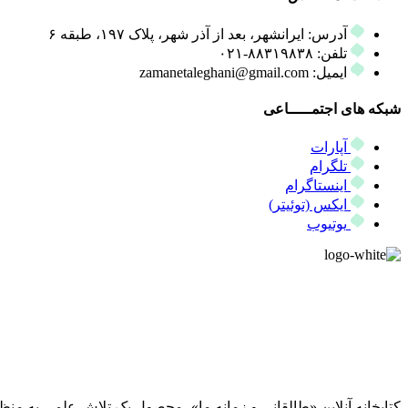
آدرس: ایرانشهر، بعد از آذر شهر، پلاک ۱۹۷، طبقه ۶
تلفن: ۸۸۳۱۹۸۳۸-۰۲۱
ایمیل: zamanetaleghani@gmail.com
شبکه های اجتمـــــاعی
آپارات
تلگرام
اینستاگرام
ایکس (توئیتر)
یوتیوب
کتابخانه آنلاین «طالقانی و زمانه ما»، محصول یک تلاش علمی به منظ