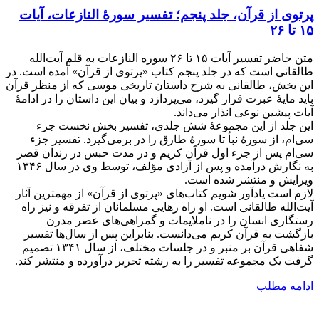
پرتوی از قرآن، جلد پنجم؛ تفسیر سورۀ النازعات، آیات
۱۵ تا ۲۶
متن حاضر تفسیر آیات ۱۵ تا ۲۶ سوره النازعات به قلم آیت‌الله
طالقانی است که در جلد پنجم کتاب «پرتوی از قرآن» آمده است. در
این بخش، طالقانی به شرح داستان تاریخی موسی که از منظر قرآن
باید مایۀ عبرت قرار گیرد، می‌پردازد و بیان این داستان را در ادامۀ
آیات پیشین نوعی انذار می‌داند.
این جلد از این مجموعۀ شش جلدی، تفسیر بخش نخست جزء
سی‌ام، از سورۀ نبأ تا سورۀ طارق را در برمی‌گیرد. تفسیر جزء
سی‌ام پس از جزء اول قرآن کریم و در مدت حبس در زندان قصر
به نگارش درآمده و پس از آزادی مؤلف، توسط وی در سال ۱۳۴۶
ویرایش و منتشر شده است.
لازم است یادآور شویم کتاب‌های «پرتوی از قرآن» از مهمترین آثار
آیت‌الله طالقانی است. او راه رهایی مسلمانان از تفرقه و نیز راه
رستگاری انسان را در ناملایمات و گمراهی‌های عصر مدرن
بازگشت به قرآن کریم می‌دانست. بنابراین پس از سال‌ها تفسیر
شفاهی قرآن بر منبر و در جلسات مختلف، از سال ۱۳۴۱ تصمیم
گرفت یک مجموعه تفسیر را به رشته تحریر درآورده و منتشر کند.
ادامه مطلب