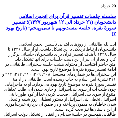
20
خرداد
سلسله جلسات تفسیر قرآن برای انجمن اسلامی
دانشجویان (۲۱ خرداد الی ۱۲ شهریور ۱۳۲۷)؛ تفسیر
سورۀ بقره، جلسه بیست‌ونهم تا سی‌وپنجم: (تاریخ یهود
۲)
آیت‌الله طالقانی از روزهای ابتدایی تأسیس انجمن اسلامی
دانشجویان ارتباط نزدیکی با این تشکل داشت. او از سال ۱۳۲۶ تا
سال ۱۳۲۸ با هدف تفسیر قرآن برای دانشجویان جلساتی برگزار
کرد و بعد از آن نیز از این دست جلسات برای آنها تشکیل داد.
متن حاضر اقتباسی از محتوای هشت جلسه سخنرانی طالقانی، در
ادامۀ تفسیر سورۀ بقره با موضوع تاریخ یهود است.
این سخنرانی‌ها در شماره‌های مسلسل ۲۰۸، ۲۰۹، ۲۱۰، ۲۱۲، ۲۱۴ و
۲۱۶ نشریۀ آیین اسلام به چاپ رسیده است. طالقانی در ادامۀ
تفسیر سورۀ بقره به موضوع تاریخ یهود می‌پردازد. او به ماجراهایی
چون طلب آب از سوی بنی‌اسرائیل و جاری شدن آن، طلب غذاهای
متنوع از سوی بنی اسرائیل، صحبت کردن خدا از کوه طور با بنی
اسرائیل، تخطی بنی اسرائیل از دستور تعطیلی روز شنبه و تبدیل
شدن خاطیان به میمون پرداخته و در ضمن آن دربارۀ عبرت‌آموزی
از این داستان‌ها نیز بحث کرده است.
طالقانی همچنین در جلسۀ سی‌ام در انتقاد از تشکیل دولت اسرائیل