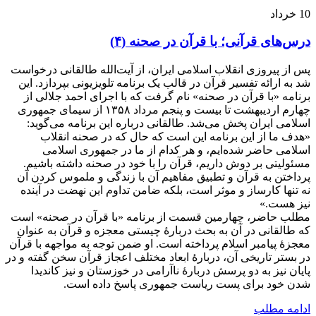
10
خرداد
درس‌های قرآنی؛ با قرآن در صحنه (۴)
پس از پیروزی انقلاب اسلامی ایران، از آیت‌الله طالقانی درخواست
شد به ارائه تفسیر قرآن در قالب یک برنامه تلویزیونی بپردازد. این
برنامه «با قرآن در صحنه» نام گرفت که با اجرای احمد جلالی از
چهارم اردیبهشت تا بیست و پنجم مرداد ۱۳۵۸ از سیمای جمهوری
اسلامی ایران پخش می‌شد. طالقانی درباره این برنامه می‌گوید:
«هدف ما از این برنامه این است که حال که در صحنه انقلاب
اسلامی حاضر شده‌ایم، و هر کدام از ما در جمهوری اسلامی
مسئولیتی بر دوش داریم، قرآن را با خود در صحنه داشته باشیم.
پرداختن به قرآن و تطبیق مفاهیم آن با زندگی و ملموس کردن آن
نه تنها کارساز و موثر است، بلکه ضامن تداوم این نهضت در آینده
نیز هست.»
مطلب حاضر، چهارمین قسمت از برنامه «با قرآن در صحنه» است
که طالقانی در آن به بحث دربارۀ چیستی معجزه و قرآن به عنوان
معجزۀ پیامبر اسلام پرداخته است. او ضمن توجه به مواجهه با قرآن
در بستر تاریخی آن، دربارۀ ابعاد مختلف اعجاز قرآن سخن گفته و در
پایان نیز به دو پرسش دربارۀ ناآرامی در خوزستان و نیز کاندیدا
شدن خود برای پست ریاست جمهوری پاسخ داده است.
ادامه مطلب