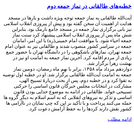
خطبه‌های طالقانی در نماز جمعه دوم
آیت‌الله طالقانی به نماز جمعه توجه ویژه داشت و بارها در مسجد
هدایت از اهمیت آن سخن گفته بود و پیش از پیروزی انقلاب اسلامی
نیز بانی برگزاری نماز جمعه در مسجد جامع نارمک بود. بنابراین
شش ماه پس از پیروزی انقلاب اسلامی پیشنهاد کرد سنت نماز
جمعه احیاء شود. با موافقت امام خمینی(ره) با این امر، امامان
جمعه در سراسر کشور منصوب شدند و طالقانی نیز به عنوان امام
جمعه تهران، نمازهای باشکوهی را در دانشگاه تهران با حضور جمع
زیادی از مردم اقامه کرد. آخرین نماز جمعه به امامت او نیز در
بهشت زهرا برگزار شد.
دوازدهم مرداد ماه ۱۳۵۸، برابر با نهم ماه رمضان، دومین نماز
جمعه به امامت آیت‌الله طالقانی برگزار شد. او در خطبه اول توصیه
به تقوا کرد و در خطبه دوم، پس از بحث دربارۀ تسبیح الهی،
مشارکت در انتخابات مجلس خبرگان قانون اساسی را حرکتی
تسبیحی خواند. طالقانی در ادامه به موضوع خدایی بودن قانون
اساسی و تذکر به نیروهای انقلابی که به اسم اسلام به دیگر گروه ها
حمله می‌کنند پرداخت و با تأکید بر این که چپ نمایان در ناآرامی ها
کشور نقش دارند کردها را به حفظ آرامش دعوت کرد.
ادامه مطلب