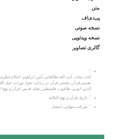
متن
پی‌دی‌اف
نسخه صوتی
نسخه ویدئویی
گالری تصاویر
آیات بینات
,
آیت الله طالقانی
,
آیین ابراهیم
,
احکام فطری
تفسیر قرآن
,
تفسیر قرآن در زندان
,
تقوا
,
تورات
,
حبل الل
الدین ایوبی
,
طاغوت
,
فلسطین
,
قبله
,
قدس
,
قرآن و نهج ال
تاریخ
,
قرآن و نهج البلاغه
شرکت سهامی انتشار