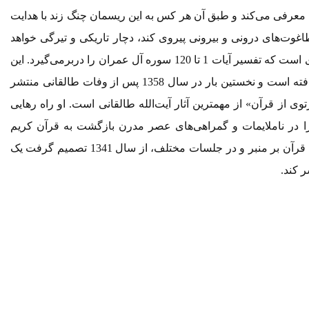
ه معرفی می‌کند و طبق آن هر کس به این ریسمان چنگ زند با هدایت
وت‌های درونی و بیرونی پیروی کند، دچار تاریکی و تیرگی خواهد
شد. اثر حاضر، جلد سوم این مجموعۀ شش جلدی است که تفسیر آیات 1 تا 120 سوره آل عمران را دربرمی‌گیرد. این
کتاب در فاصله سال‌های 1353 تا 1354 نگارش یافته است و نخستین بار در سال 1358 پس از وفات طالقانی منتشر
ی از قرآن» از مهمترین آثار آیت‌الله طالقانی است. او راه رهایی
را در ناملایمات و گمراهی‌های عصر مدرن بازگشت به قرآن کریم
می‌دانست. بنابراین پس از سال‌ها تفسیر شفاهی قرآن بر منبر و در جلسات مختلف، از سال 1341 تصمیم گرفت یک
 کند.