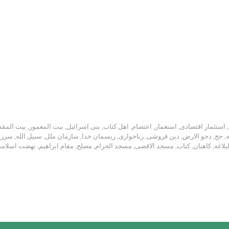
,
استثمار اقتصادی
,
استعمار
,
اعتصام
,
اهل کتاب
,
بنی اسرائیل
,
بیت المعمور
,
بیت المق
ه
,
حج
,
دحو الارض
,
دین فروشی
,
رباخواری
,
ریسمان خدا
,
سازمان ملل
,
سبیل الله
,
سرزم
بلاغه
,
کاهنان
,
کتاب
,
مسجد الاقصی
,
مسجد الحرام
,
مصلح
,
مقام ابراهیم
,
نهضت اسلام