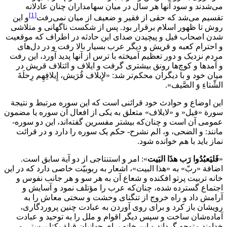
می‌شدند و سود آنها ‌هر‌ سال‌ ‌در‌ میان‌ سهامداران ‌چنان‌ عادلانه‌
[1]
تقسیم‌ می‌شد ‌که‌ حقی‌ ‌از‌ فقیر و ضعیف‌ ‌از‌ میان‌ نمی‌رفت‌
و ‌این
روش‌ ‌تا‌ ظهور اسلام‌ برقرار ‌بود.‌ ‌پس‌ ‌از‌ شکست‌ ناگهانی‌ و متلاشی‌
شدن‌ اصحاب‌ فیل‌ و پیچیدن‌ صدای‌ ‌این حادثه‌ ‌در‌ اطراف‌ ‌که‌ موقعیت‌
و احترام‌ کعبه‌ و قریش‌ و دیگر عرب‌ بسیار بالا رفت‌ و ‌در‌ دل‌های‌
مردم‌ نزدیک‌ و دور تعظیم‌ آمیخته‌ ‌با‌ ترس‌ ‌از‌ آنها پدید آورد، ‌این رفت‌
و آمدها و کوچ‌ها رونق‌ بیشتری‌ گرفت‌ و ایلاف‌ و ائتلاف‌ قریش‌ ‌در‌
میان‌ ‌خود‌ و ‌با‌ دیگران‌ محکم‌تر شد: «لإِیلاف‌ قُرَیش‌، إِیلافِهِم‌ رِحلَةَ
الشِّتاءِ وَ الصَّیف‌».
‌این اوضاع‌ و حوادث‌ ‌خود‌ قرائنی‌ ‌است‌ ‌که‌ ‌این سوره مرتبط و نتیجة
سورة «فیل‌« و «لایلاف»‌ متعلق‌ ‌به‌ یکی‌ ‌از‌ افعال‌ ‌آن‌ سوره یا مضمون‌
عمومی‌ ‌آن‌ ‌است‌ و چنان‌که‌ بیشتر مفسرین‌ گفته‌اند، ‌این دو سوره‌‌-‌
مانند: و الضحی‌، و، الم‌ نشرح‌‌-‌ حکم‌ یک‌ سوره ‌را‌ دارد و ‌در‌ قرائت‌
نماز باید ‌با‌ ‌هم‌ خوانده‌ شود.
«
فَلیَعبُدُوا رَب‌ هذَا البَیت‌
»: امر و استنتاجی‌ ‌از‌ دو آیة سابق‌ ‌است‌.
اضافة «ربّ‌» ‌به‌ «هذا‌ البیت»‌، اشعار ‌به‌ ربوبیّت‌ خاصی‌ دارد ‌که‌ ‌در‌ ‌این
خانه‌ تربیت‌ پرتو افکنده‌ و شعاع‌ ‌آن‌ به هر سو و ‌هر‌ جانب‌ نفوس‌ و
اجتماع‌ گسترده‌ ‌شده‌، چنان‌که‌ عرب‌ ‌را‌ مؤتلف‌ نمود و آسایش‌ و
آرامش‌ داد و راه‌ خروج‌ ‌از‌ تنگنای‌ وحشت‌ و سختی‌ معاش‌ ‌را‌ ‌به‌
رویشان‌ باز کرد و ‌برای‌ روی‌ آوردن‌ ‌به‌ عبادت‌ چنین‌ پروردگاری‌،
آماده‌شان‌ ساخت‌ و سپس‌ دیگر اقوام‌ و ملل‌ ‌را‌ ‌به‌ توحید و عبادت‌
خداوند متوجه‌ گرداند و ‌این خانه‌ ‌برای‌ جهانیان‌ قبلة یکتا پرستی‌ و