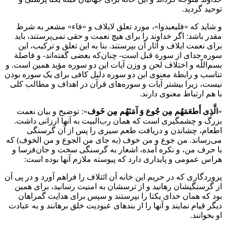
توحید گردید.
و شاید ‌که‌ «فلیعبدوا»، مورد تعلق‌ لایلاف‌ و «فاء» مشعر ‌به‌ شرط
مقدر ‌باشد‌: ‌اگر‌ خداوند ‌را‌ ‌برای‌ هیچ‌ نعمت‌ و حقی‌ نمی‌پرستند، باید
‌برای‌ نعمت‌ ایلاف‌ و آثار ‌آن‌ بپرستند. بنا ‌به‌ ‌این تعلق‌ و ترکیب‌، ‌این
سوره جدای‌ ‌از‌ سورة قبل‌ ‌است‌‌-‌ چنان‌که‌ بعضی‌ گفته‌اند‌-‌ و فاصلة
بسم‌‌اللّه‌ و اختلاف‌ لحن‌ و وزن‌ آیات‌ ‌این دو سوره مؤید همین‌ ‌است‌. و
تناسب‌ و رابطة معنوی‌ ‌این دو سوره دلیل‌ کافی‌ ‌برای‌ یک‌ سوره بودن‌
نیست‌، زیرا بیشتر آیات‌ و سوره‌های‌ قرآن‌ ‌در‌ اهداف‌ و مطالب‌ کلی‌
‌با‌ ‌هم‌ ارتباط معنوی‌ دارند.
«
الَّذِی‌ أَطعَمَهُم‌ مِن‌ جُوع‌ وَ آمَنَهُم‌ مِن‌ خَوف‌
»: توضیح‌ و بیان‌ نعمت‌
بزرگ‌ و چشمگیری‌ ‌است‌ ‌که‌ همان‌ رب‌البیت‌ ‌به‌ آنها ارزانی‌ داشت‌.
اطعام‌، چشاندن‌ و دریافت‌ طعم‌ سیری‌ ‌را‌ ‌پس‌ ‌از‌ ‌آن‌ گرسنگی‌
می‌رساند. ‌من‌ جوع‌ و ‌من‌ خوف‌ (به جای‌ ‌من‌ الجوع‌ و ‌من‌ الخوف‌) ‌که‌
‌با‌ حرف‌ ‌من‌، و نکره‌ آمده‌، اشعار ‌به‌ گرسنگی‌ سخت‌ و جان‌فرسا و
هراس‌ عمومی‌ و پایداری‌ دارد ‌که‌ پیوسته‌ ملازم‌ آنها بوده است‌:
پروردگاری‌ ‌که‌ ‌در‌ حریم‌ ‌این خانه‌ ‌آن‌ ائتلاف‌ ‌را‌ فراهم‌ آورد و ‌در‌ پی‌ ‌آن‌
‌از‌ گرسنگیشان‌ رهانید و ‌از‌ ترسشان‌ ‌به‌ امنیت‌ رسانید، ‌برای‌ همین‌
‌بود‌ ‌که‌ همان‌ خدای‌ یکتا ‌را‌ بپرستند و سپس‌ ‌برای‌ هدایت‌ گمراهان‌
دیگر قیام‌ نمایند و آنها ‌را‌ ‌از‌ بندهای‌ عبودیت‌ خلق‌ برهانند و به عبادت‌
‌او‌ بخوانند.