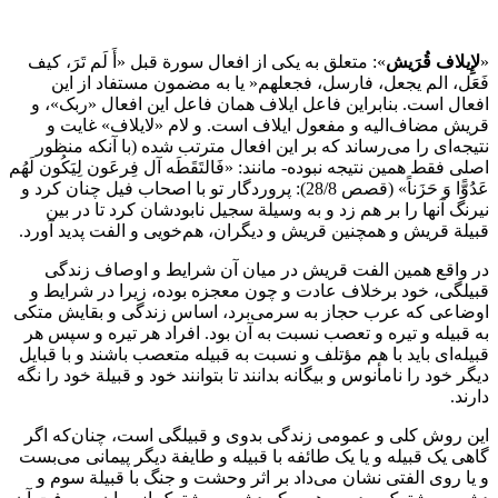
«
لإِیلاف‌ قُرَیش‌
»: متعلق‌ ‌به‌ یکی‌ ‌از‌ افعال‌ سورة قبل‌‌‌ «أَ لَم‌ تَرَ، کیف‌
فَعَل‌، الم‌ یجعل‌، فارسل‌، فجعلهم‌‌«‌ یا ‌به‌ مضمون‌ مستفاد ‌از‌ ‌این
افعال‌ است. بنابراین فاعل‌ ایلاف‌ همان‌ فاعل‌ ‌این افعال‌ «ربک‌»، و
قریش‌ مضاف‌الیه‌ و مفعول‌ ایلاف‌ ‌است‌. و لام‌ «لایلاف»‌ غایت‌ و
نتیجه‌ای‌ ‌را‌ می‌رساند ‌که‌ ‌بر‌ ‌این افعال‌ مترتب‌ ‌شده‌ (‌با‌ آنکه‌ منظور
اصلی‌ فقط همین‌ نتیجه‌ نبوده‌‌-‌ مانند: «فَالتَقَطَه‌ آل‌ فِرعَون‌ لِیَکُون‌ لَهُم‌
عَدُوًّا وَ حَزَناً» (قصص 28/8): پروردگار تو ‌با‌ اصحاب‌ فیل‌ چنان‌ کرد و
نیرنگ‌ آنها ‌را‌ ‌بر‌ ‌هم‌ زد و به وسیلة سجیل‌ نابودشان‌ کرد ‌تا‌ ‌در‌ ‌بین‌
قبیلة قریش‌ و همچنین‌ قریش‌ و دیگران‌، هم‌خویی‌ و الفت‌ پدید آورد.
‌در‌ واقع‌ همین‌ الفت‌ قریش‌ ‌در‌ میان‌ ‌آن‌ شرایط و اوصاف‌ زندگی‌
قبیلگی‌، ‌خود‌ ‌بر‌خلاف‌ عادت‌ و چون‌ معجزه‌ بوده‌، زیرا ‌در‌ شرایط و
اوضاعی‌ ‌که‌ عرب‌ حجاز به سرمی‌برد، اساس‌ زندگی‌ و بقایش‌ متکی‌
‌به‌ قبیله‌ و تیره‌ و تعصب‌ نسبت‌ ‌به‌ ‌آن‌ ‌بود‌. افراد ‌هر‌ تیره‌ و سپس‌ ‌هر‌
قبیله‌ای‌ باید ‌با‌ ‌هم‌ مؤتلف‌ و نسبت‌ ‌به‌ قبیله‌ متعصب‌ باشند و ‌با‌ قبایل
دیگر ‌خود‌ ‌را‌ نامأنوس‌ و بیگانه‌ بدانند ‌تا‌ بتوانند ‌خود‌ و قبیلة ‌خود‌ ‌را‌ نگه‌
دارند.
‌این‌ روش‌ کلی‌ و عمومی‌ زندگی‌ بدوی‌ و قبیلگی‌ ‌است‌، چنان‌که‌ ‌اگر‌
گاهی‌ یک‌ قبیله‌ و یا یک‌ طائفه‌ ‌با‌ قبیله‌ و طایفة دیگر پیمانی‌ می‌بست‌
و یا روی‌ الفتی‌ نشان‌ می‌داد ‌بر‌ اثر وحشت‌ و جنگ‌ ‌با‌ قبیلة سوم‌ و