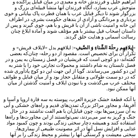
ابراهیم‌ خلیل‌ و فرزندش‌ خانه‌ و معبدی‌ ‌در‌ میان‌ قبایل پراکنده‌ و
متوحش‌ عرب‌ بسازد، ‌آنگاه‌ فرزندان‌ آنها منشأ قبیله‌ای‌ بزرگ‌ و
بزرگوار شوند ‌تا‌ دیگر قبایل عرب‌ ‌با‌ همان‌ فطرت‌ پاک‌ بیابانی و خوی‌
بردباری‌ و مردانگی‌ و آزادی‌ ‌از‌ بندهای‌ حکومت‌ بشری‌، ‌در‌ اطراف‌
‌این خانه‌ و امنیت‌ ناشی‌ ‌از‌ ‌آن‌ ‌با‌ قریش‌ و ‌با‌ ‌هم‌، خوی‌ گیرند و ‌پس‌ ‌از‌
داستان‌ اصحاب‌ فیل‌ بیشتر ‌با‌ ‌هم‌ مؤتلف‌ شوند و آمادة ابلاغ‌ چنان‌
رسالت‌ آسمانی‌ و هدایت‌ خلق‌ گردند.
«
إِیلافِهِم‌ رِحلَةَ الشِّتاءِ وَ الصَّیفِ
»: ایلافهم‌ بدل‌ «لایلاف‌ قریش»‌ و
تکرار ‌آن‌ ‌برای‌ تخصیص‌ ‌است‌. مقصود ‌از‌ دو رحله‌‌-‌ چنان‌که‌ بعضی‌
گفته‌اند‌-‌ دو کوچی‌ ‌است‌ ‌که‌ قریشیان‌ ‌در‌ فصل‌ زمستان‌ ‌به‌ یمن‌ و ‌در‌
فصل‌ تابستان‌ ‌به‌ شام‌ داشتند و محمولات‌ تجارتی‌ ‌خود‌ ‌را‌ ‌با‌ شتر ‌به‌
‌این دو کشور می‌رساندند. گویا ‌از‌ ‌این جهت‌ ‌این دو کوچ‌ یادآوری‌ ‌شده‌
‌که‌ ‌در‌ دو سمت‌ طولانی‌ و متقابل‌ حجاز ‌بود‌ و ‌از‌ میان‌ قبایل و طوائف‌
مختلف‌ عرب‌ می‌گذشت‌ و ‌با‌ نبودن‌ ایلاف‌ و امنیت‌ گذشتن‌ ‌از‌ میان‌
آنها ممکن‌ نبود.
‌با‌ آنکه‌ قطعة خشک‌ جزیرة العرب‌، پیوسته ‌به‌ سه‌ قارة اروپا و آسیا و
آفریقا، و مجاور مراکز بزرگ‌ تمدن‌های‌ قدیم‌ و راه‌های‌ خشکی‌ و آبی‌
‌به‌ ‌آن‌ سرزمین‌ها ‌بود‌، چون‌ قبایل‌آن‌ ‌با‌ ‌هم‌ الفت‌ نداشتند و ‌در‌ حال‌
جنگ‌ و گریز ‌به‌ سر می‌بردند، نمی‌توانستند ‌از‌ ‌این مجاورت‌ها و راه‌ها
استفاده‌ کنند و همیشه‌ دچار سختی‌ زندگی‌ بودند و چون‌ کمبود مواد
غذایی‌ و افزایش‌ نسل‌ آنها ‌در‌ اثر مصونیت‌ طبیعی‌ ‌از‌ بیماری‌ها،
سختی‌ معیشت‌ و گرسنگی‌ آنها ‌را‌ بیشتر و محیط زندگی‌ ‌را‌ ‌بر‌ آنها