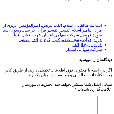
آیت‌الله طالقانی
,
اسلام
,
الفت قریش
,
امیرالمؤمنین
,
پرتوی از
قرآن
,
پیامبر اسلام
,
تفسیر
,
تفسیر قرآن
,
جز سی
,
رسول الله
,
سورۀ قریش
,
شرکت سهامی انتشار
,
عرب
,
قبایل
,
قبیله
,
قرآن
,
قرآن و نهج البلاغه
,
کعبه
,
کوچ
,
لایلاف
,
مذهبی
قرآن و نهج البلاغه
شرکت سهامی انتشار
دیدگاه‌تان را بنویسید
اگر در رابطه با محتوای فوق اطلاعات تکمیلی دارید، از طریق کادر
زیر با کتابخانه «طالقانی و زمانه‌ما» در میان بگذارید.
نشانی ایمیل شما منتشر نخواهد شد.
بخش‌های موردنیاز
علامت‌گذاری شده‌اند
*