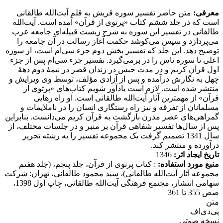
معرفی:
متن حاضر تفسیر سوره قریش به قلم آیت‌الله طالقانی
است که در جلد ششم کتاب «پرتوی از قرآن» آمده است. آیت‌الله
طالقانی در تفسیر این سوره به شرح زیست قبیله‌ای جامعه عرب
می‌پردازد و سپس می‌کوشد حکمت آغاز رسالت در آن جامعه را
توضیح دهد. این جلد که تفسیر بخش دوم جزء سی‌ام است، از سوره
اعلی تا سوره ناس را در برمی‌گیرد. تفسیر جزء سی‌ام پس از جزء
اول قرآن کریم و در مدت حبس در زندان قصر در نیمۀ دوم دهۀ
چهل به نگارش درآمده و پس از آزادی مؤلف، توسط وی ویرایش و
منتشر شده است. لازم است یادآور شویم کتاب‌های «پرتوی از
قرآن» از مهمترین آثار آیت‌الله طالقانی است. او راه رهایی
مسلمانان از تفرقه و نیز راه رستگاری انسان را در ناملایمات و
گمراهی‌های عصر مدرن بازگشت به قرآن کریم می‌دانست. بنابراین
پس از سال‌ها تفسیر شفاهی قرآن بر منبر و در جلسات مختلف، از
سال 1341 تصمیم گرفت یک مجموعه تفسیر را به رشته تحریر
درآورده و منتشر کند.
تاریخ ایجاد اثر:
1346
منبع مورد استفاده:
: کتاب پرتوی از قرآن، جلد پنجم، (جلد هفتم
مجموعه آثار آیت‌الله طالقانی)، سید محمود طالقانی، تهران: شرکت
سهامی انتشار، مجتمع فرهنگی آیت‌الله طالقانی، چاپ اول 1398،
صص 355 تا 361
متن
پی‌دی‌اف
نسخه صوتی