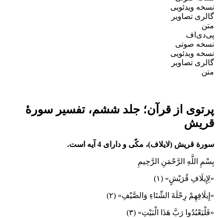
نسخه ویدئویی
گالری تصاویر
متن
پی‌دی‌اف
نسخه صوتی
نسخه ویدئویی
گالری تصاویر
متن
پرتوی از قرآن؛ جلد ششم، تفسیر سورۀ
قریش
سورة قریش‌ (لایلاف)، مکّی و دارای 4 آیه است.
بِسْمِ اللَّهِ الرَّحْمَنِ الرَّحِيمِ
«لِإِيلَافِ قُرَيْشٍ» (١)
«إِيلَافِهِمْ رِحْلَةَ الشِّتَاءِ وَالصَّيْفِ» (٢)
«فَلْيَعْبُدُوا رَبَّ هَذَا الْبَيْتِ» (٣)