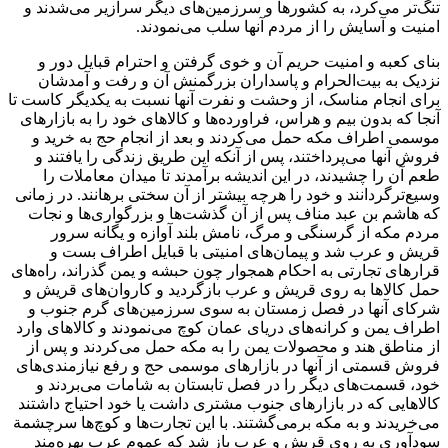
تنگ‌تر می‌کرد، ‌به‌ کشورها و سرزمین‌های دیگر سرازیر می‌شدند و
امنیت‌ و آسایش‌ ‌را‌ ‌از‌ مردم‌ آنها سلب‌ می‌نمودند.
بنای کعبه‌ و امنیت‌ حریم‌ ‌آن‌ و خوی‌ گرفتن‌ و احترام‌ قبایل دور و
نزدیک‌ ‌به‌ بیت‌‌‌الحرام‌ و پاسداران‌ بزرگمنش‌ ‌آن‌ و رفت‌ و آمدشان‌
‌برای‌ انجام‌ مناسک‌، ‌از‌ وحشت‌ و نفرت‌ آنها نسبت‌ ‌به‌ یکدیگر کاست‌ ‌تا‌
آنجا ‌که‌ بدون‌ بیم‌ و هراس‌، فراورده‌ها و کالاهای‌ ‌خود‌ ‌را‌ ‌به‌ بازارهای‌
موسمی‌ اطراف‌ مکه‌ حمل‌ می‌کردند و ‌بعد‌ ‌از‌ انجام‌ حج‌ ‌به‌ خرید و
فروش‌ آنها می‌پرداختند، ‌پس‌ ‌از‌ آنکه‌ ‌این طریق‌ زندگی‌ ‌را‌ یافتند و
طعم‌ ‌آن‌ ‌را‌ چشیدند، ‌در‌ ‌این اندیشه‌ برآمدند ‌تا‌ میدان‌ معاملات‌ ‌را‌
وسیع‌ترگردانند و ‌خود‌ ‌را‌ ‌هرچه‌ بیشتر ‌از‌ ‌آن‌ سختی‌ برهانند. ‌در‌ زمانی‌
‌که ‌هاشم‌ ‌بن‌ ‌عبد‌ مناف‌ ‌پس‌ ‌از‌ ‌آن‌ گذشت‌ها و بزرگواری‌ها و نجات‌
مردم‌ مکه‌ ‌از‌ گرسنگی‌ و مرگ‌، نامش‌ بلند آوازه و یگانه‌ سرور
قریش‌ و عرب‌ شد و پیمان‌های‌ امنیتی‌ ‌با‌ قبایل اطراف‌ بست‌ و
قرارهای‌ تجارتی‌ به احکام‌ همجوار چون‌ حبشه‌ و یمن‌ گذراند، راه‌های‌
حمل‌ کالاها به روی‌ قریش‌ و عرب‌ بازگردید و کاروان‌های‌ قریش‌ و
شرکای‌ آنها ‌در‌ فصل‌ زمستان‌ ‌به‌ سوی‌ سرزمین‌های گرم‌ جنوب‌ و
اطراف‌ یمن‌ و کرانه‌های‌ دریای‌ عمان‌ کوچ‌ می‌نمودند و کالاهای‌ وارد
‌از‌ مناطق‌ هند و محصولات‌ یمن‌ ‌را‌ ‌به‌ مکه‌ حمل‌ می‌کردند و ‌پس‌ ‌از‌
فروش‌ قسمتی‌ ‌از‌ آنها ‌در‌ بازارهای‌ موسمی‌ حج‌ و رفع‌ نیازمندی‌های‌
‌خود‌، قسمت‌های‌ دیگر ‌را‌ ‌در‌ فصل‌ تابستان‌ ‌به‌ شامات‌ می‌بردند و
کالاهایی‌ ‌که‌ ‌در‌ بازارهای‌ جنوب‌ مشتری‌ داشت‌ یا ‌خود‌ احتیاج‌ داشتند
می‌خریدند و ‌به‌ مکه‌ برمی‌گشتند. ‌با‌ ‌این تجارت‌ها و کوچ‌ها سرچشمة
سودآوری‌ ‌به روی‌ قریش‌ و عرب‌ باز شد ‌که‌ عموم‌ عرب‌ بهره‌مند