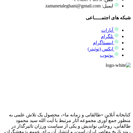
ایمیل: zamanetaleghani@gmail.com
شبکه های اجتمـــــاعی
آپارات
تلگرام
اینستاگرام
ایکس (توئیتر)
یوتیوب
کتابخانه آنلاین «طالقانی و زمانه ما»، محصول یک تلاش علمی به
منظور جمع آوری مجموعه آثار مرتبط با آیت الله سید محمود
طالقانی، روحانی نواندیش و یکی از سیاست ورزان تاثیرگذار در
روند تاریخ معاصر ایران است، و انتشار آن برای عموم پژوهشگران،