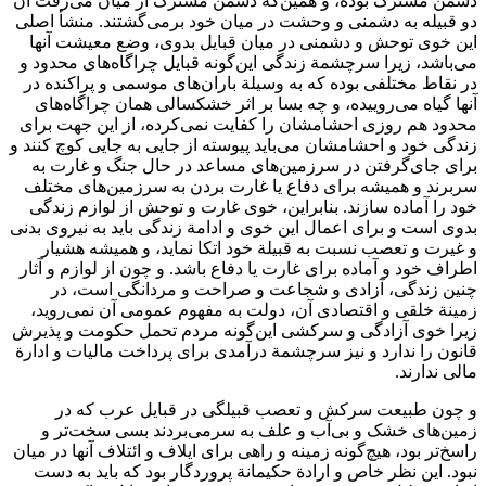
دشمن‌ مشترک‌ بوده‌، و همین‌که‌ دشمن‌ مشترک‌ ‌از‌ میان‌ می‌رفت‌ ‌آن‌
دو قبیله‌ به دشمنی‌ و وحشت‌ ‌در‌ میان‌ ‌خود‌ برمی‌گشتند. منشأ اصلی‌
‌این خوی‌ توحش‌ و دشمنی‌ ‌در‌ میان‌ قبایل بدوی‌، وضع‌ معیشت‌ آنها
می‌باشد، زیرا سرچشمة زندگی‌ این‌گونه قبایل چراگاه‌های‌ محدود و
‌در‌ نقاط مختلفی‌ بوده‌ ‌که‌ به وسیلة باران‌های‌ موسمی‌ و پراکنده‌ ‌در‌
آنها گیاه‌ می‌روییده‌، و چه‌ بسا ‌بر‌ اثر خشکسالی‌ همان‌ چراگاه‌های‌
محدود ‌هم‌ روزی‌ احشامشان‌ ‌را‌ کفایت‌ نمی‌کرده،‌ ‌از‌ ‌این جهت‌ ‌برای‌
زندگی‌ ‌خود‌ و احشامشان‌ می‌باید پیوسته‌ ‌از‌ جایی‌ ‌به‌ جایی‌ کوچ‌ کنند و
‌برای‌ جای‌گرفتن‌ ‌در‌ سرزمین‌های مساعد ‌در‌ حال‌ جنگ‌ و غارت‌ به
سربرند و همیشه‌ ‌برای‌ دفاع‌ یا غارت‌ بردن‌ ‌به‌ سرزمین‌های مختلف‌
‌خود‌ ‌را‌ آماده‌ سازند. بنابراین‌، خوی‌ غارت‌ و توحش‌ ‌از‌ لوازم‌ زندگی‌
بدوی‌ ‌است‌ و ‌برای‌ اعمال‌ ‌این خوی‌ و ادامة زندگی‌ باید ‌به‌ نیروی‌ بدنی‌
و غیرت‌ و تعصب‌ نسبت‌ ‌به‌ قبیلة ‌خود‌ اتکا نماید، و همیشه‌ هشیار
اطراف‌ ‌خود‌ و آماده‌ ‌برای‌ غارت‌ یا دفاع‌ ‌باشد‌. و چون‌ ‌از‌ لوازم‌ و آثار
چنین‌ زندگی‌، آزادی‌ و شجاعت‌ و صراحت‌ و مردانگی‌ ‌است‌، ‌در‌
زمینة خلقی‌ و اقتصادی‌ ‌آن‌، دولت‌ به مفهوم‌ عمومی‌ ‌آن‌ نمی‌روید،
زیرا خوی‌ آزادگی‌ و سرکشی‌ این‌گونه مردم‌ تحمل‌ حکومت‌ و پذیرش‌
قانون‌ ‌را‌ ندارد و نیز سرچشمة درآمدی‌ ‌برای‌ پرداخت‌ مالیات‌ و ادارة
مالی‌ ندارند.
و چون‌ طبیعت‌ سرکش‌ و تعصب‌ قبیلگی‌ ‌در‌ قبایل عرب‌ ‌که‌ ‌در‌
زمین‌های خشک‌ و بی‌آب‌ و علف‌ به سرمی‌بردند بسی‌ سخت‌تر و
راسخ‌تر ‌بود‌، هیچ‌گونه‌ زمینه‌ و راهی‌ ‌برای‌ ایلاف‌ و ائتلاف‌ آنها ‌در‌ میان‌
نبود. ‌این نظر خاص‌ و ارادة حکیمانة پروردگار ‌بود‌ ‌که‌ باید به دست‌