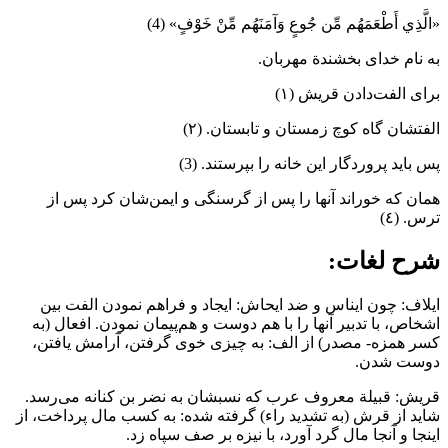
«الَّذِي أَطْعَمَهُم مِّن جُوعٍ وَآمَنَهُم مِّنْ خَوْفٍ» (4)
به نام خدای بخشندة مهربان.
‌برای‌ الفت‌‌دادن‌ قریش ‌(١)
الفتشان گاه‌ کوچ‌ زمستان‌ و تابستان‌. (٢)
‌پس‌ باید پروردگار ‌این خانه‌ ‌را‌ بپرستند. (3)
همان‌ ‌که‌ خوراند آنها ‌را‌ ‌پس‌ ‌از‌ گرسنگی‌ و ایمن‌شان‌ کرد ‌پس‌ ‌از‌
ترس.‌ (٤)
شرح‌ لغات‌:
ایلاف‌: چون‌ ایناس‌ و ضد ایحاش‌: ایجاد و فراهم‌ نمودن‌ الفت‌ ‌بین‌
اشخاص‌، ‌با‌ تدبیر آنها ‌را‌ ‌با‌ ‌هم‌ دوست‌ و هم‌پیمان‌ نمودن‌. افعال‌ (به
کسر همزه‌‌-‌ مصدر) ‌از‌ الف‌: ‌به‌ چیزی‌ خوی‌ گرفتن‌، آرامش‌ یافتن‌،
دوست‌ شدن‌.
قریش‌: قبیلة معروف‌ عرب‌ ‌که‌ نسبشان‌ ‌به‌ نضر ‌بن‌ کنانه‌ می‌رسد.
شاید ‌از‌ قرش‌ (‌به‌ تشدید راء) گرفته‌ ‌شده‌: ‌به‌ کسب‌ مال‌ پرداخت‌، ‌از‌
اینجا و آنجا مال‌ گرد آورد، ‌با‌ نیزه‌ ‌بر‌ صف‌ سپاه‌ زد.