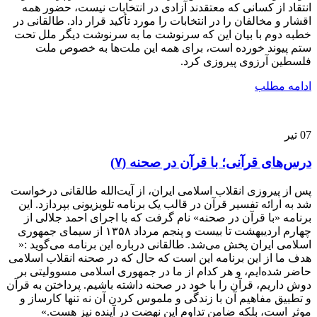
انتقاد از کسانی که معتقدند آزادی در انتخابات نیست، حضور همه
اقشار و مخالفان را در انتخابات را مورد تأکید قرار داد. طالقانی در
خطبه دوم با بیان این که سرنوشت ما به سرنوشت دیگر ملل تحت
ستم پیوند خورده است، برای همه این ملت‌ها به خصوص ملت
فلسطین آرزوی پیروزی کرد.
ادامه مطلب
07
تیر
درس‌های قرآنی؛ با قرآن در صحنه (۷)
پس از پیروزی انقلاب اسلامی ایران، از آیت‌الله طالقانی درخواست
شد به ارائه تفسیر قرآن در قالب یک برنامه تلویزیونی بپردازد. این
برنامه «با قرآن در صحنه» نام گرفت که با اجرای احمد جلالی از
چهارم اردیبهشت تا بیست و پنجم مرداد ۱۳۵۸ از سیمای جمهوری
اسلامی ایران پخش می‌شد. طالقانی درباره این برنامه می‌گوید :«
هدف ما از این برنامه این است که حال که در صحنه انقلاب اسلامی
حاضر شده‌ایم، و هر کدام از ما در جمهوری اسلامی مسوولیتی بر
دوش داریم، قرآن را با خود در صحنه داشته باشیم. پرداختن به قرآن
و تطبیق مفاهیم آن با زندگی و ملموس کردن آن نه تنها کارساز و
موثر است، بلکه ضامن تداوم این نهضت در آینده نیز هست.»