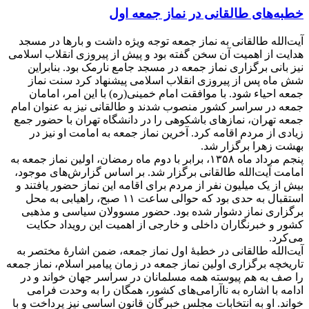
خطبه‌های طالقانی در نماز جمعه اول
آیت‌الله طالقانی به نماز جمعه توجه ویژه داشت و بارها در مسجد
هدایت از اهمیت آن سخن گفته بود و پیش از پیروزی انقلاب اسلامی
نیز بانی برگزاری نماز جمعه در مسجد جامع نارمک بود. بنابراین
شش ماه پس از پیروزی انقلاب اسلامی پیشنهاد کرد سنت نماز
جمعه احیاء شود. با موافقت امام خمینی(ره) با این امر، امامان
جمعه در سراسر کشور منصوب شدند و طالقانی نیز به عنوان امام
جمعه تهران، نمازهای باشکوهی را در دانشگاه تهران با حضور جمع
زیادی از مردم اقامه کرد. آخرین نماز جمعه به امامت او نیز در
بهشت زهرا برگزار شد.
پنجم مرداد ماه ۱۳۵۸، برابر با دوم ماه رمضان، اولین نماز جمعه به
امامت آیت‌الله طالقانی برگزار شد. بر اساس گزارش‌های موجود،
بیش از یک میلیون نفر از مردم برای اقامه این نماز حضور یافتند و
استقبال به حدی بود که حوالی ساعت ۱۱ صبح، راهیابی به محل
برگزاری نماز دشوار شده بود. حضور مسوولان سیاسی و مذهبی
کشور و خبرنگاران داخلی و خارجی از اهمیت این رویداد حکایت
می‌کرد.
آیت‌الله طالقانی در خطبۀ اول نماز جمعه، ضمن اشارۀ مختصر به
تاریخچه برگزاری اولین نماز جمعه در زمان پیامبر اسلام، نماز جمعه
را صف به هم پیوسته همه مسلمانان در سراسر جهان خواند و در
ادامه با اشاره به ناآرامی‌های کشور، همگان را به وحدت فرامی
خواند. او به انتخابات مجلس خبرگان قانون اساسی نیز پرداخت و با