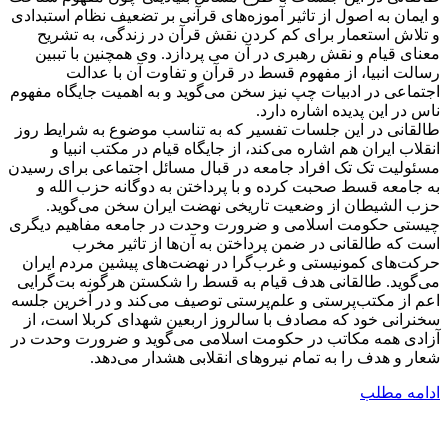
و ایمان به اصول از تاثیر آموزه‌های قرآنی بر تضعیف نظام استبدادی
و تلاش استعمار برای کم کردن نقش قرآن در زندگی، به تشریح
معنای قیام و نقش رهبری در آن می پردازد. وی همچنین با تببین
رسالت انبیا، از مفهوم قسط در قرآن و تفاوت آن با عدالت
اجتماعی در ادبیات چپ نیز سخن می‌گوید و به اهمیت جایگاه مفهوم
ناس در این پدیده اشاره دارد.
طالقانی در این جلسات تفسیر که به تناسب موضوع به شرایط روز
انقلاب ایران هم اشاره می‌کند، از جایگاه قیام در مکتب انبیا و
مسئولیت تک تک افراد جامعه در قبال مسائل اجتماعی برای رسیدن
به جامعه قسط صحبت کرده و با پرداختن به دوگانه حزب الله و
حزب الشیطان از وضعیت تاریخی نهضت ایران سخن می‌گوید.
چیستی حکومت اسلامی و ضرورت وحدت در جامعه مفاهیم دیگری
است که طالقانی در ضمن پرداختن به آن‌ها از تاثیر مخرب
حرکت‌های کمونیستی و غرب‌گرا در نهضت‌های پیشین مردم ایران
می‌گوید. طالقانی هدف قیام به قسط را شکستن هرگونه بت‌گرایی
اعم از مکتب‌پرستی و علم‌پرستی توصیف می‌کند و در آخرین جلسه
سخنرانی خود که مصادف با سالروز اربعین شهدای کربلا است، از
آزادی همه مکاتب در حکومت اسلامی می‌گوید و ضرورت وحدت در
شعار و هدف را به تمام نیروهای انقلابی هشدار می‌دهد.
ادامه مطلب