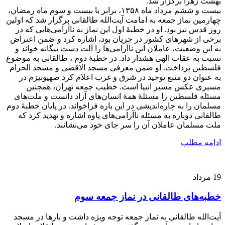
بهشت زهرا برگزار شد.
بیست و ششم مرداد ماه ۱۳۵۸، برابر با بیست و سوم ماه رمضان،
چهارمین نماز جمعه به امامت آیت‌الله طالقانی برگزار شد که اولین
روز قدس نیز بود. او در خطبۀ اول این نماز به ناآرامی‌هایی که در
برخی از شهرهای کشور در جریان بود، اشاره کرد و ضمن اعتراض
به این وضعیت، عاملان این ناآرامی‌ها را آلت دست بیگانه خواند و
نسبت به عقاب الهی هشدار داد. در خطبۀ دوم ، طالقانی به موضوع
فلسطین پرداخت. او ضمن معرفی مسجد الاقصی و مسجد الحرام
به عنوان دو منبع توحید در شرق و غرب اعلام کرد صهیونیزم در
مسیری عکس مسیر انبیا است. خطیب جمعه تهران، همچنین
مسئله فلسطین را مسئلۀ همۀ انسان‌های آزاد دانست و ملت‌های
مسلمان را به چاره‌اندیشی در این باره فراخواند. در پایان خطبۀ دوم
طالقانی دوباره به مسئله ناآرامی‌های پاوه اشاره و تهدید کرد که
ملت مسلمان عاملان آن را سر جای خود می‌نشانند.
ادامه مطلب
19
مرداد
خطبه‌های طالقانی در نماز جمعه سوم
آیت‌الله طالقانی به نماز جمعه توجه ویژه داشت و بارها در مسجد