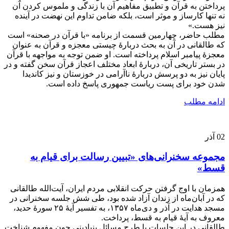
پرداختن به قرآن و تطبیق مفاهیم آن با زندگی و ملموس کردن آن
نه تنها کارساز و موثر است، بلکه ضامن تداوم این نهضت در آینده
نیز هست.»
مطلب حاضر، چهارمین قسمت از برنامه «با قرآن در صحنه» است
که طالقانی در آن به بحث دربارۀ چیستی معجزه و قرآن به عنوان
معجزۀ پیامبر اسلام پرداخته است. او ضمن توجه به مواجهه با قرآن
در بستر تاریخی آن، دربارۀ ابعاد مختلف اعجاز قرآن سخن گفته و در
پایان نیز به دو پرسش دربارۀ ناآرامی در خوزستان و نیز کاندیدا
شدن خود برای پست ریاست جمهوری پاسخ داده است.
ادامه مطلب
02
آذر
مجموعه سخنرانی‌های «تبیین رسالت برای قیام به
قسط»
همزمان با اوج گرفتن حرکت انقلابی مردم ایران، آیت‌الله طالقانی
که در آبان‌ماه از زندان آزاد شده بود، طی شش جلسه سخنرانی در
مسجد هدایت در آذر و دی‌ماه ۱۳۵۷، به تفسیر آیۀ ۲۵ سورۀ حدید،
معروف به آیۀ قیام به قسط، پرداخت.
طالقانی در این جلسات با طرح مسائل بنیادینی چون مفهوم شناخت