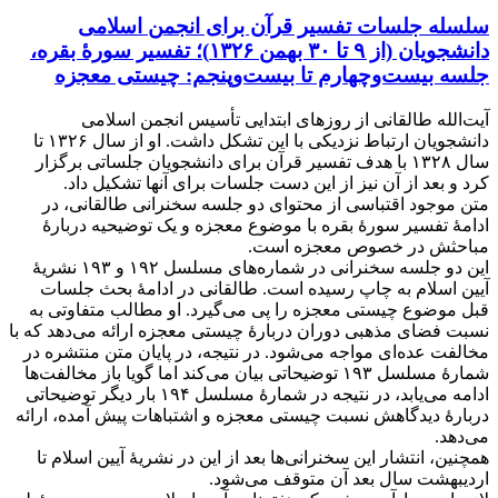
سلسله جلسات تفسیر قرآن برای انجمن اسلامی
دانشجویان (از ۹ تا ۳۰ بهمن ۱۳۲۶)؛ تفسیر سورۀ بقره،
جلسه بیست‌وچهارم تا بیست‌وپنجم: چیستی معجزه
آیت‌الله طالقانی از روزهای ابتدایی تأسیس انجمن اسلامی
دانشجویان ارتباط نزدیکی با این تشکل داشت. او از سال ۱۳۲۶ تا
سال ۱۳۲۸ با هدف تفسیر قرآن برای دانشجویان جلساتی برگزار
کرد و بعد از آن نیز از این دست جلسات برای آنها تشکیل داد.
متن موجود اقتباسی از محتوای دو جلسه سخنرانی طالقانی، در
ادامۀ تفسیر سورۀ بقره با موضوع معجزه و یک توضیحیه دربارۀ
مباحثش در خصوص معجزه است.
این دو جلسه سخنرانی در شماره‌های مسلسل ۱۹۲ و ۱۹۳ نشریۀ
آیین اسلام به چاپ رسیده است. طالقانی در ادامۀ بحث جلسات
قبل موضوع چیستی معجزه را پی می‌گیرد. او مطالب متفاوتی به
نسبت فضای مذهبی دوران دربارۀ چیستی معجزه ارائه می‌دهد که با
مخالفت عده‌ای مواجه می‌شود. در نتیجه، در پایان متن منتشره در
شمارۀ مسلسل ۱۹۳ توضیحاتی بیان می‌کند اما گویا باز مخالفت‌ها
ادامه می‌یابد، در نتیجه در شمارۀ مسلسل ۱۹۴ بار دیگر توضیحاتی
دربارۀ دیدگاهش نسبت چیستی معجزه و اشتباهات پیش آمده، ارائه
می‌دهد.
همچنین، انتشار این سخنرانی‌ها بعد از این در نشریۀ آیین اسلام تا
اردیبهشت سال بعد آن متوقف می‌شود.