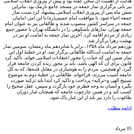
هدایت از اهمیت آن سخن گفته بود و پیش از پیروزی انقلاب اسلامی
نیز بانی برگزاری نماز جمعه در مسجد جامع نارمک بود. بنابراین
شش ماه پس از پیروزی انقلاب اسلامی پیشنهاد کرد سنت نماز
جمعه احیاء شود. با موافقت امام خمینی(ره) با این امر، امامان
جمعه در سراسر کشور منصوب شدند و طالقانی نیز به عنوان امام
جمعه تهران، نمازهای باشکوهی را در دانشگاه تهران با حضور جمع
زیادی از مردم اقامه کرد. آخرین نماز جمعه به امامت او نیز در
بهشت زهرا برگزار شد.
نوزدهم مرداد ماه ۱۳۵۸، برابر با شانزدهم ماه رمضان، سومین نماز
جمعه به امامت آیت‌الله طالقانی برگزار شد. او در خطبۀ اول این
نماز ضمن این که حیات را محور اعتقادات اسلامی خواند، تأکید کرد
قانون برای آن که الهی باشد، باید بر محور زنده کردن جامعه قرار
گیرد. او همچنین، مردم را به هوشیاری در مقابل فتنه‌ها، که به کل
جامعه آسیب می‌زند، فراخواند. طالقانی در خطبۀ دوم به موضوع
تسبیح الهی و«تزکیه» پرداخت و تاکید کرد ابتدا باید تزکیه صورت
بگیرد و انسان به وجه فطری خود بازگردد و سپس، عقل صحیح را
کسب کند و در همین چارچوب جامعه که همچنان غبار دوران
طاغوت را دارد نیز باید از این غبار پاک شود.
ادامه مطلب
05
مرداد