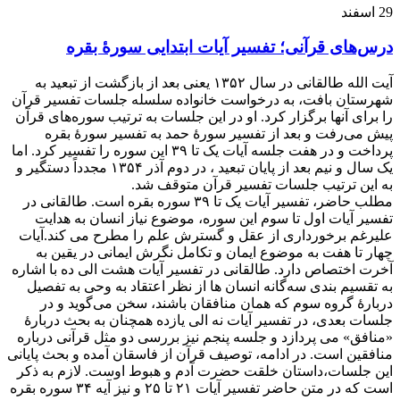
29
اسفند
درس‌های قرآنی؛ تفسیر آیات ابتدایی سورۀ بقره
آیت الله طالقانی در سال ۱۳۵۲ یعنی بعد از بازگشت از تبعید به
شهرستان بافت، به درخواست خانواده سلسله جلسات تفسیر قرآن
را برای آنها برگزار کرد. او در این جلسات به ترتیب سوره‌های قرآن
پیش می‌رفت و بعد از تفسیر سورۀ حمد به تفسیر سورۀ بقره
پرداخت و در هفت جلسه آیات یک تا ۳۹ این سوره را تفسیر کرد. اما
یک سال و نیم بعد از پایان تبعید ، در دوم آذر ۱۳۵۴ مجدداً دستگیر و
به این ترتیب جلسات تفسیر قرآن متوقف شد.
مطلب حاضر، تفسیر آیات یک تا ۳۹ سوره بقره است. طالقانی در
تفسیر آیات اول تا سوم این سوره، موضوع نیاز انسان به هدایت
علیرغم برخورداری از عقل و گسترش علم را مطرح می کند.آیات
چهار تا هفت به موضوع ایمان و تکامل نگرش ایمانی در یقین به
آخرت اختصاص دارد. طالقانی در تفسیر آیات هشت الی ده با اشاره
به تقسیم بندی سه‌گانه انسان ها از نظر اعتقاد به وحی به تفصیل
دربارۀ گروه سوم که همان منافقان باشند، سخن می‌گوید و در
جلسات بعدی، در تفسیر آیات نه الی یازده همچنان به بحث دربارۀ
«منافق» می پردازد و جلسه پنجم نیز بررسی دو مثل قرآنی درباره
منافقین است. در ادامه، توصیف قرآن از فاسقان آمده و بحث پایانی
این جلسات،داستان خلقت حضرت آدم و هبوط اوست. لازم به ذکر
است که در متن حاضر تفسیر آیات ۲۱ تا ۲۵ و نیز آیه ۳۴ سوره بقره