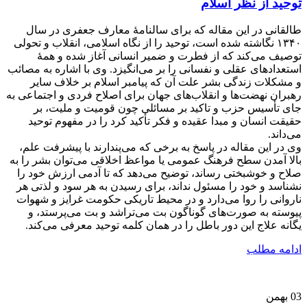
توحید از نظر اسلام
طالقانی در این مقاله که برای سالنامۀ معارف جعفری در سال
۱۳۴۰ نگاشته شده است، توحید را از نگاه اسلامی، انقلاب و تحولی
توصیف می‌کند که از فطرت و ضمیر انسانی آغاز شده و همۀ
استعدادهای عقلی و نفسانی را بر می‌انگیزد. وی با اشاره به مصائب
و مشکلات زندگی بشر علت آن که پیامبر اسلام بر خلاف سایر
رهبران نهضت‌ها و انقلاب‌های جهان برای اصلاح فردی و اجتماعی به
جای تأسیس حزب و تاکید بر مسائلی چون قومیت و ملیت، بر
حقیقت انسان و مبدا عقیده و فکر تأکید کرد را در مفهوم توحید
می‌داند.
وی در این مقاله در پاسخ به برخی که می‌پندارند با پیشرفت علم،
بالا آمدن سطح فرهنگ عمومی یا مواعظ اخلاقی می‌توان بشر را به
صلاح و خوشبختی رساند، توضیح می‌دهد که تا آدمی ارزش خود را
نشناسد و خود را مسئول نداند، برای رسیدن به هر سود و لذتی هر
ناروانی را روا می‌دارد و در محیط تاریکی حکومت غرایز و شهوات
پیوسته به صورت‌های گوناگون بت می‌تراشد و بت می‌پرستد، و
یگانه علاج این دور باطل را در همان کلمه توحید معرفی می‌کند.
ادامه مطلب
03
بهمن