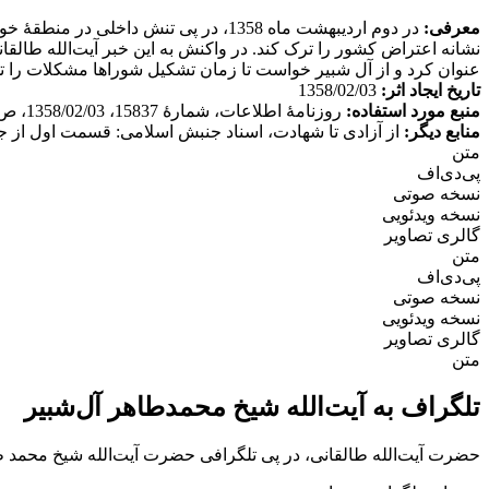
معرفی:
در دوم اردیبهشت ماه 1358، در پی تن
نشانه اعتراض کشور را ترک کند. در واکنش به این خبر آیت‌الله طالقا
عنوان کرد و از آل شبیر خواست تا زمان تشکیل شوراها مشکلات را ت
تاریخ ایجاد اثر:
1358/02/03
منبع مورد استفاده:
روزنامۀ اطلاعات، شمارۀ 15837، 1358/02/03، ص 2.
منابع دیگر:
از آزادی تا شهادت، اسناد جنبش اسلامی: قسمت اول از جلد دوم، تهران: 
متن
پی‌دی‌اف
نسخه صوتی
نسخه ویدئویی
گالری تصاویر
متن
پی‌دی‌اف
نسخه صوتی
نسخه ویدئویی
گالری تصاویر
متن
تلگراف به آیت‌الله شیخ محمدطاهر آل‌شبير
حضرت آیت‌الله طالقانی، در پی تلگرافی حضرت آیت‌الله شيخ محمد ط