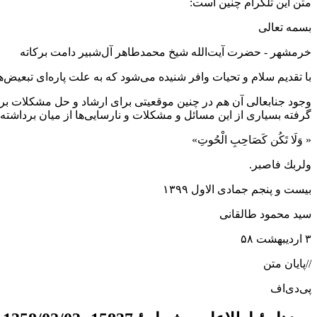
متن این تلگرام چنین است:
بسمه تعالی
خرمشهر - حضرت آیت‌الله شیخ محمدطاهر آل‌شبير دامت برکاته
با تقديم سلام و تحيات وافر شنیده می‌شود که به علت پاره‌ای تبعیض‌
وجود جنابعالی آن هم در چنین موقعیتی برای ارشاد و حل مشکلات ب
گرفته بسیاری از این مسائل و مشکلات و نارسایی‌ها از میان برداشته
« وَلَا تَكُن كَصَاحِبِ الْحُوتِ»
ولربك فاصبر.
بیست و پنجم جمادی الاول ۱۳۹۹
سید محمود طالقانی
۳ اردیبهشت ۵۸
//پایان متن
پی‌دی‌اف