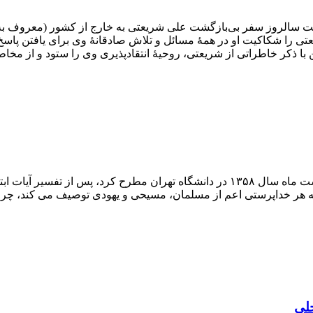
هشت ماه ۱۳۵۸ در مراسمی که به مناسبت سالروز سفر بی‌بازگشت علی شریعتی به خارج از 
 ویژگی بارز مرحوم شریعتی را شکاکیت او در همۀ مسائل و تلاش صادقانۀ وی برای
 ذکر خاطراتی از شریعتی، روحیۀ انتقادپذیری وی را ستود و از مخاط
آیت‌الله طالقانی در سخنانی که دربارۀ مسئلۀ فلسطین در ۲۵ اردیبهشت ماه سال ۱۳۵۸ در د
 هر خداپرستی اعم از مسلمان، مسیحی و یهودی توصیف می کند، چرا 
حلی