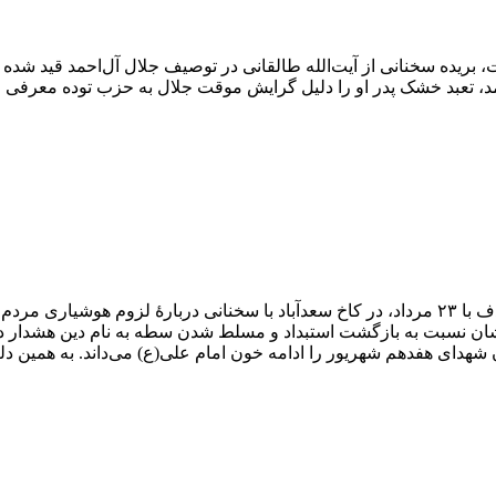
هان در روز ۱۴ شهریور ۱۳۵۸ منتشر کرده است، بریده سخنانی از آیت‌الله طالقانی در توصیف
احمد، تعبد خشک پدر او را دلیل گرایش موقت جلال به حزب توده معرفی
آیت‌الله طالقانی سخنان خود را در مراسم شب قدر سال ۱۳۵۸ مصادف با ۲۳ مرداد، در کاخ سعدآباد
ان نسبت به بازگشت استبداد و مسلط شدن سطه به نام دین هشدار داد. ب
شهدای هفدهم شهریور را ادامه خون امام علی(ع) می‌داند. به همین دلی