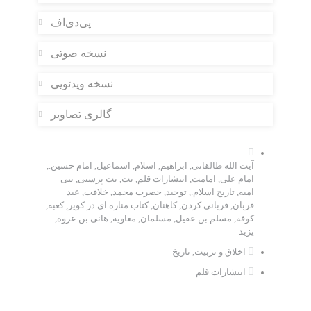
پی‌دی‌اف
نسخه صوتی
نسخه ویدئویی
گالری تصاویر
آیت الله طالقانی
,
ابراهیم
,
اسلام
,
اسماعیل
,
امام حسین.
,
امام علی
,
امامت
,
انتشارات قلم
,
بت
,
بت پرستی
,
بنی
امیه
,
تاریخ اسلام.
,
توحید
,
حضرت محمد
,
خلافت
,
عید
قربان
,
قربانی کردن
,
کاهنان
,
کتاب مناره ای در کویر
,
کعبه
,
کوفه
,
مسلم بن عقیل
,
مسلمان
,
معاویه
,
هانی بن عروه
,
یزید
اخلاق و تربیت
,
تاریخ
انتشارات قلم