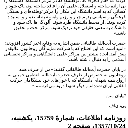
کردند که «آثار انحراف‌ها، توطئه‌ها که در مرکز دانشگاه، دانشگاه را
بی اراده ساخته و استقلال علمی آن را فاقد ساخته بود، پاک شود و
کسانی که به اسم دانشگاه این مکان را مركز توطئه‌های وابستگی
فرهنگی و سیاسی رژیم جبار و رژیم وابسته به استعمار و استبداد
کرده بودند، از محیط دانشگاه طرد شوند. آلودگی‌ها پاک شود و
دانشگاه به معنی حقیقی خود نزدیک شود. مركز بحث و تحقیق
باشد.»
حضرت آیت‌الله طالقانی ضمن اشاره به وقایع اخیر کشور افزودند:
«امید است که این افتتاح که با شرکت نمایندگان روحانیون عالیقدر
پیش آمد. اتحاد بیشتر بین مراکز علمی دانشگاهی و مراکز تحقیقاتی
اسلامی را به دنبال داشته باشد.»
در پایان حضرت آیت‌الله طالقانی گفتند: «من از طرف همه
روحانيون به خصوص از طرف حضرت آیت‌الله العظمی خمینی به
ارواح همه شهدای دانشگاه که با خون‌های خود پیشگامان حرکت
انقلابی ایران شده‌اند و دیگر شهدا درود می‌فرستم.»
//پایان متن
پی‌دی‌اف
روزنامه اطلاعات، شمارۀ 15759، یکشنبه،
1357/10/24، صفحه 2