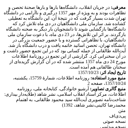
معرفی:
در جریان انقلاب، دانشگاه‌ها بارها و بارها صحنۀ تحصن و
تظاهرات بودند و به ویژه از مهر 1357 درگیری و ناآرامی در دانشگاه
تهران شدت بسیار گرفت که در نتیجۀ آن، این دانشگاه به تعطیلی
کشانده شد. سازمان ملی دانشگاهیان در دی ماه تلاش کرد که
دانشگاه‌ها بازگشایی شوند تا دانشجویان بار دیگر به صحنه دانشگاه
بازگردند. بر اثر این تلاش‌ها، در 23 دی ماه، با دعوت سازمان ملی
دانشگاهیان، با تظاهراتی گسترده و با حضور جمعیت بزرگی در
دانشگاه تهران، تحصن اساتید خاتمه یافت و درب دانشگاه باز شد.
آیت‌الله طالقانی از جمله کسانی بود که در این تجمع حضور داشت و
در آن سخنرانی کرد. گزارشی از این تجمع در روزنامۀ اطلاعات
مورخ 24 دی ماه 1357 منتشر شده که در آن گزارش گزیده‌ای از
سخنان طالقانی هم آمده است.
تاریخ ایجاد اثر:
1357/10/23
منبع مورد استفاده:
روزنامه اطلاعات، شمارۀ 15759، یکشنبه،
1357/10/24، صفحه 2
منبع گالری تصاویر:
آرشیو خانوادگی، کتابخانه ملی، روزنامه
اطلاعات، مرکز اسناد انقلاب اسلامی، نشر شاهد (طلایه‌دار بیداری:
شناخت‌نامه تصویری آیت‌الله سید محمود طالقانی، به اهتمام
محمدرضا کائینی،نشر شاهد، 1392)
متن
پی‌دی‌اف
نسخه صوتی
نسخه ویدئویی