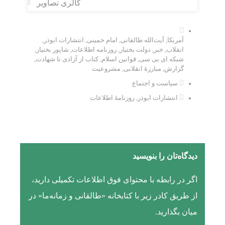
گالری تصاویر
آمریکا
,
آیت‌الله طالقانی
,
امام خمینی
,
انتشارات ابوذر
,
انقلاب
,
خبر
,
دولت بختیار
,
روزنامه اطلاعات
,
شاپور بختیار
,
شبکه ای بی سی
,
قوانین اسلام
,
کتاب از آزادی تا شهادت
,
گزارش
,
مبارزۀ انقلابی
,
مشروعیت
سیاست و اجتماع
انتشارات ابوذر
,
روزنامۀ اطلاعات
دیدگاه‌تان را بنویسید
اگر در رابطه با محتوای فوق اطلاعات تکمیلی دارید،
از طریق کادر زیر با کتابخانه «طالقانی و زمانه‌ما» در
میان بگذارید.