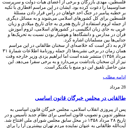
فلسطین، مهدی بازرگان و برخی از اعضای هیأت دولت و سرپرست
صداوسیما را دعوت کرده بود. ایشان در این مراسم افطاری با تکیه
بر خطبه‌ پیامبر در جنگ احد خواهان در رأس قرار دادن مسئلۀ
فلسطین برای کل کشورهای اسلامی می‌شوند و به مسائل دیگری
از جمله لزوم استفاده از تاریخ هجری به جای تاریخ میلادی و زبان
عربی به جای زبان انگلیسی در کشورهای اسلامی، لزوم آموزش
قرآن در مدارس و دانشگاه‌ها و هوشیار بودن نسبت به تحریک‌ها و
جدایی‌ها بین مسلمانان اشاره کرد.
لازم به ذکر است که خلاصه‌ای از سخنان طالقانی در این مراسم
همان زمان در برخی نشریه‌ها (از جمله روزنامۀ اطلاعات شمارۀ ۳۱
مرداد ۱۳۵۸) منتشر شده است اما ابراهیم یزدی وزیر خارجه وقت
نیز از آن سخنان یادداشت برمی‌دارد و به برخی سفرا می‌دهد. این
متن حاصل تلفیق این دو منبع با یکدیگر است.
ادامه مطلب
28
مرداد
طالقانی در مجلس خبرگان قانون اساسی
پس از پیروزی انقلاب اسلامی، مجلس خبرگان قانون اساسی به
منظور تدوین و تصویب قانون اساسی برای نظام جدید تأسیس و در
تاریخ ۲۸ مرداد ۱۳۵۸ در محل سابق مجلس شورای ملی افتتاح شد.
آیت‌الله طالقانی به عنوان نماینده مردم تهران بیشترین آرا را برای