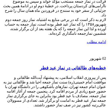
قرائت در نماز جمعه مستحب مؤکد خواند و سپس به موضوع
ناآرامی‌های کردستان پرداخت. در خطبۀ دوم او در ادامۀ همین بحث
جزئیاتی از سفر خود به سنندج در فروردین ماه همان سال را شرح
داد.
لازم به ذکر است که در برخی منابع به اشتباه، نماز روز جمعه دوم
شهریور۱۳۵۸ را که نماز عید فطر بوده است، نماز جمعه به حساب
آورده و لذا این نماز جمعه را که یک هفته بعد از آن برگزار شده،
ششمین نمازجمعه نامگذاری کرده‌اند.
ادامه مطلب
02
شهریور
خطبه‌های طالقانی در نماز عید فطر
پس از پیروزی انقلاب اسلامی، به پیشنهاد آیت‌الله طالقانی و
موافقت امام خمینی(ره) سنت نماز جمعه احیا شد و طالقانی نیز به
عنوان امام جمعه تهران، نمازهای باشکوهی را در دانشگاه تهران با
حضور جمع زیادی از مردم اقامه کرد. پنجمین جمعه از آغاز اقامه
نماز جمعه، مصادف با عید فطر بود بنابراین به جای برگزاری نماز
جمعه نماز عید فطر به امامت او برگزار شد. تعدادی از مسوولان
عالی‌رتبه کشور نیز در صف نماز حضور داشتند.