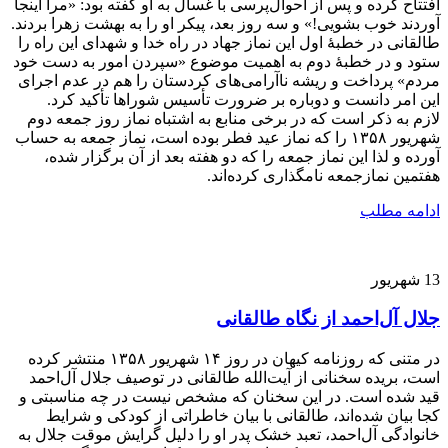
افتتاح کرده و پس از احوال‌پرسی با غسال به او گفته بود: «مرا اینجا
آوردند خوب بشویی!» و سه روز بعد، پیکر او را به بهشت زهرا بردند.
طالقانی در خطبۀ اول این نماز جهاد در راه خدا و شهدای این راه را
ستود و در خطبۀ دوم به اهمیت موضوع «سپردن امور به دست خود
مردم» پرداخت و ریشه ناآرامی‌های کردستان را هم در عدم اجرای
این امر دانست و دوباره بر ضرورت تأسیس شوراها تأکید کرد.
لازم به ذکر است که در برخی منابع به اشتباه نماز روز جمعه دوم
شهریور ۱۳۵۸ را که نماز عید فطر بوده است، نماز جمعه به حساب
آورده و لذا این نماز جمعه را که دو هفته بعد از آن برگزار شده،
هفتمین نمازجمعه نامگذاری کرده‌اند.
ادامه مطلب
13
شهریور
جلال آل‌احمد از نگاه طالقانی
در متنی که روزنامه کیهان در روز ۱۴ شهریور ۱۳۵۸ منتشر کرده
است، بریده سخنانی از آیت‌الله طالقانی در توصیف جلال آل‌احمد
قید شده است. در این سخنان که مشخص نیست در چه مناسبتی و
کجا بیان شده‌اند، طالقانی با بیان خاطراتی از کودکی و شرایط
خانوادگی آل‌احمد، تعبد خشک پدر او را دلیل گرایش موقت جلال به