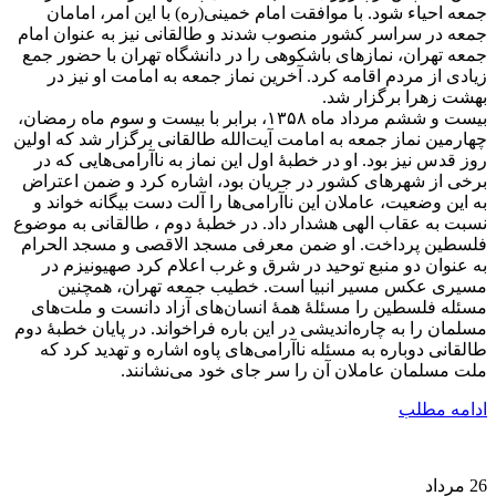
جمعه احیاء شود. با موافقت امام خمینی(ره) با این امر، امامان
جمعه در سراسر کشور منصوب شدند و طالقانی نیز به عنوان امام
جمعه تهران، نمازهای باشکوهی را در دانشگاه تهران با حضور جمع
زیادی از مردم اقامه کرد. آخرین نماز جمعه به امامت او نیز در
بهشت زهرا برگزار شد.
بیست و ششم مرداد ماه ۱۳۵۸، برابر با بیست و سوم ماه رمضان،
چهارمین نماز جمعه به امامت آیت‌الله طالقانی برگزار شد که اولین
روز قدس نیز بود. او در خطبۀ اول این نماز به ناآرامی‌هایی که در
برخی از شهرهای کشور در جریان بود، اشاره کرد و ضمن اعتراض
به این وضعیت، عاملان این ناآرامی‌ها را آلت دست بیگانه خواند و
نسبت به عقاب الهی هشدار داد. در خطبۀ دوم ، طالقانی به موضوع
فلسطین پرداخت. او ضمن معرفی مسجد الاقصی و مسجد الحرام
به عنوان دو منبع توحید در شرق و غرب اعلام کرد صهیونیزم در
مسیری عکس مسیر انبیا است. خطیب جمعه تهران، همچنین
مسئله فلسطین را مسئلۀ همۀ انسان‌های آزاد دانست و ملت‌های
مسلمان را به چاره‌اندیشی در این باره فراخواند. در پایان خطبۀ دوم
طالقانی دوباره به مسئله ناآرامی‌های پاوه اشاره و تهدید کرد که
ملت مسلمان عاملان آن را سر جای خود می‌نشانند.
ادامه مطلب
26
مرداد