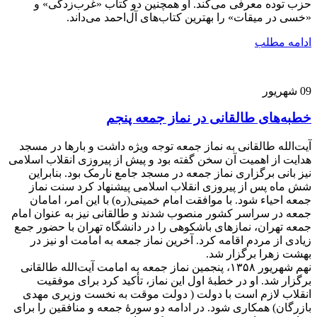
حزب توده معرفی می‌کند. او همچنین دو کتاب «غرب‌زدگی» و
«خسی در میقات» را بهترین کتاب‌های آل‌احمد می‌داند.
ادامه مطلب
09
شهریور
خطبه‌های طالقانی در نماز جمعه پنجم
آیت‌الله طالقانی به نماز جمعه توجه ویژه داشت و بارها در مسجد
هدایت از اهمیت آن سخن گفته بود و پیش از پیروزی انقلاب اسلامی
نیز بانی برگزاری نماز جمعه در مسجد جامع نارمک بود. بنابراین
شش ماه پس از پیروزی انقلاب اسلامی پیشنهاد کرد سنت نماز
جمعه احیاء شود. با موافقت امام خمینی(ره) با این امر، امامان
جمعه در سراسر کشور منصوب شدند و طالقانی نیز به عنوان امام
جمعه تهران، نمازهای باشکوهی را در دانشگاه تهران با حضور جمع
زیادی از مردم اقامه کرد. آخرین نماز جمعه به امامت او نیز در
بهشت زهرا برگزار شد.
نهم شهریور ۱۳۵۸، پنجمین نماز جمعه به امامت آیت‌الله طالقانی
برگزار شد. او در خطبۀ اول این نماز، تأکید کرد برای موفقیت
انقلاب لازم است با دولت ( دولت موقت به نخست وزیری مهدی
بازرگان) همکاری شود. در ادامه دو سورۀ جمعه و منافقین را برای