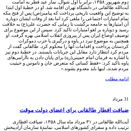
دوم شهریور ۱۳۵۸، برابر با اول شوال، نماز عید فطر به امامت
آیت‌الله طالقانی در دانشگاه تهران اقامه شد. او در خطبۀ اول ابتدا
به توضیح این واقعیت تاریخی پرداخت که پیامبر(ص) پس از فتح مکه
تمام امتیازات اجتماعی را ملغی کرد اما بعد از وفات ایشان دوباره
آن امتیازها به جامعه برگشت تا زمانی که حضرت علی(ع) به خلافت
رسید و دوباره بر لغو امتیازات تاکید کرد. سپس از این موضوع برای
توصیف اوضاع ایران پس از پیروزی انقلاب اسلامی بهره گرفت. او
همچنین به موضوع نبرد در پاوه و درگیری با حزب دموکرات
کردستان پرداخت و اقدامات آنها را محکوم کرد. طالقانی گفت از
مردم کرد انتظار دارد مقابل این جریانات بایستند. در خطبۀ دوم نیز
با اشاره به فرمان امام خمینی(ره) برای پایان دادن به ناآرامی‌های
پاوه تاکید کرد: «فقط کسانی که متعرض جان و ناموس و حیثیت
مردم شدند، اینها باید معدوم بشوند.»
ادامه مطلب
31
مرداد
ضیافت افطار طالقانی برای اعضای دولت موقت
آیت‌الله طالقانی در ۳۱ مرداد ماه سال ۱۳۵۸، ضیافت افطاری
ترتیب داده و سفرای کشورهای اسلامی، نمایندۀ سازمان آزادیبخش