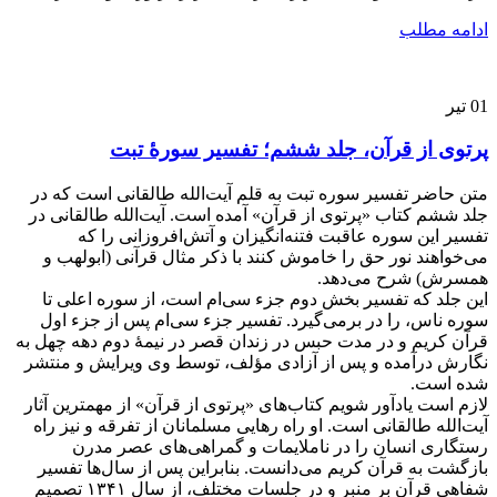
ادامه مطلب
01
تیر
پرتوی از قرآن، جلد ششم؛ تفسیر سورۀ تبت
متن حاضر تفسیر سوره تبت به قلم آیت‌الله طالقانی است که در
جلد ششم کتاب «پرتوی از قرآن» آمده است. آیت‌الله طالقانی در
تفسیر این سوره عاقبت فتنه‌انگیزان و آتش‌افروزانی را که
می‌خواهند نور حق را خاموش کنند با ذکر مثال قرآنی (ابولهب و
همسرش) شرح می‌دهد.
این جلد که تفسیر بخش دوم جزء سی‌ام است، از سوره اعلی تا
سوره ناس، را در برمی‌گیرد. تفسیر جزء سی‌ام پس از جزء اول
قرآن کریم و در مدت حبس در زندان قصر در نیمۀ دوم دهه چهل به
نگارش درآمده و پس از آزادی مؤلف، توسط وی ویرایش و منتشر
شده است.
لازم است یادآور شویم کتاب‌های «پرتوی از قرآن» از مهمترین آثار
آیت‌الله طالقانی است. او راه رهایی مسلمانان از تفرقه و نیز راه
رستگاری انسان را در ناملایمات و گمراهی‌های عصر مدرن
بازگشت به قرآن کریم می‌دانست. بنابراین پس از سال‌ها تفسیر
شفاهی قرآن بر منبر و در جلسات مختلف، از سال ۱۳۴۱ تصمیم