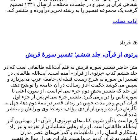
شفاهی قرآن بر منبر و در جلسات مختلف، از سال ۱۳۴۱ تصمیم
گرفت یک مجموعه تفسیر را به رشته تحریر درآورده و منتشر کند.
ادامه مطلب
26
خرداد
پرتوی از قرآن، جلد ششم؛ تفسیر سورۀ قریش
متن حاضر تفسیر سوره قریش به قلم آیت‌الله طالقانی است که در
جلد ششم کتاب «پرتوی از قرآن» آمده است. آیت‌الله طالقانی در
تفسیر این سوره به شرح زیست قبیله‌ای جامعه عرب می‌پردازد و
سپس می‌کوشد حکمت آغاز رسالت در آن جامعه را توضیح دهد.
این جلد که تفسیر بخش دوم جزء سی‌ام است، از سوره اعلی تا
سوره ناس را در برمی‌گیرد. تفسیر جزء سی‌ام پس از جزء اول
قرآن کریم و در مدت حبس در زندان قصر در نیمۀ دوم دهۀ چهل به
نگارش درآمده و پس از آزادی مؤلف، توسط وی ویرایش و منتشر
شده است.
لازم است یادآور شویم کتاب‌های «پرتوی از قرآن» از مهمترین آثار
آیت‌الله طالقانی است. او راه رهایی مسلمانان از تفرقه و نیز راه
رستگاری انسان را در ناملایمات و گمراهی‌های عصر مدرن
بازگشت به قرآن کریم می‌دانست. بنابراین پس از سال‌ها تفسیر