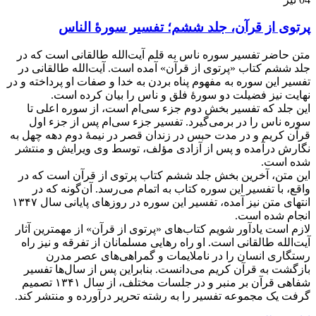
پرتوی از قرآن، جلد ششم؛ تفسیر سورۀ الناس
متن حاضر تفسیر سوره ناس به قلم آیت‌الله طالقانی است که در
جلد ششم کتاب «پرتوی از قرآن» آمده است. آیت‌الله طالقانی در
تفسیر این سوره به مفهوم پناه بردن به خدا و صفات او پرداخته و در
نهایت نیز فضیلت دو سورۀ فلق و ناس را بیان کرده است.
این جلد که تفسیر بخش دوم جزء سی‌ام است، از سوره اعلی تا
سوره ناس را در برمی‌گیرد. تفسیر جزء سی‌ام پس از جزء اول
قرآن کریم و در مدت حبس در زندان قصر در نیمۀ دوم دهه چهل به
نگارش درآمده و پس از آزادی مؤلف، توسط وی ویرایش و منتشر
شده است.
این متن، آخرین بخش جلد ششم کتاب پرتوی از قرآن است که در
واقع، با تفسیر این سوره کتاب به اتمام می‌رسد. آن‌گونه که در
انتهای متن نیز آمده، تفسیر این سوره در روزهای پایانی سال ۱۳۴۷
انجام شده است.
لازم است یادآور شویم کتاب‌های «پرتوی از قرآن» از مهمترین آثار
آیت‌الله طالقانی است. او راه رهایی مسلمانان از تفرقه و نیز راه
رستگاری انسان را در ناملایمات و گمراهی‌های عصر مدرن
بازگشت به قرآن کریم می‌دانست. بنابراین پس از سال‌ها تفسیر
شفاهی قرآن بر منبر و در جلسات مختلف، از سال ۱۳۴۱ تصمیم
گرفت یک مجموعه تفسیر را به رشته تحریر درآورده و منتشر کند.