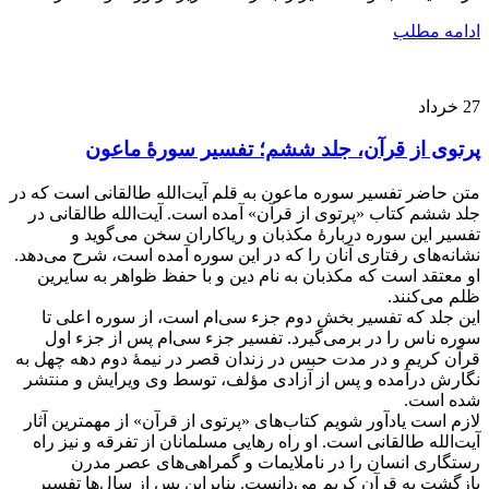
ادامه مطلب
27
خرداد
پرتوی از قرآن، جلد ششم؛ تفسیر سورۀ ماعون
متن حاضر تفسیر سوره ماعون به قلم آیت‌الله طالقانی است که در
جلد ششم کتاب «پرتوی از قرآن» آمده است. آیت‌الله طالقانی در
تفسیر این سوره دربارۀ مکذبان و ریاکاران سخن می‌گوید و
نشانه‌های رفتاری آنان را که در این سوره آمده است، شرح می‌دهد.
او معتقد است که مکذبان به نام دین و با حفظ ظواهر به سایرین
ظلم می‌کنند.
این جلد که تفسیر بخش دوم جزء سی‌ام است، از سوره اعلی تا
سوره ناس را در برمی‌گیرد. تفسیر جزء سی‌ام پس از جزء اول
قرآن کریم و در مدت حبس در زندان قصر در نیمۀ دوم دهه چهل به
نگارش درآمده و پس از آزادی مؤلف، توسط وی ویرایش و منتشر
شده است.
لازم است یادآور شویم کتاب‌های «پرتوی از قرآن» از مهمترین آثار
آیت‌الله طالقانی است. او راه رهایی مسلمانان از تفرقه و نیز راه
رستگاری انسان را در ناملایمات و گمراهی‌های عصر مدرن
بازگشت به قرآن کریم می‌دانست. بنابراین پس از سال‌ها تفسیر