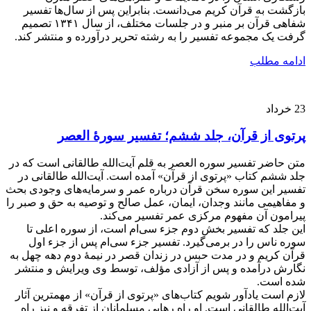
بازگشت به قرآن کریم می‌دانست. بنابراین پس از سال‌ها تفسیر
شفاهی قرآن بر منبر و در جلسات مختلف، از سال ۱۳۴۱ تصمیم
گرفت یک مجموعه تفسیر را به رشته تحریر درآورده و منتشر کند.
ادامه مطلب
23
خرداد
پرتوی از قرآن، جلد ششم؛ تفسیر سورۀ العصر
متن حاضر تفسیر سوره العصر به قلم آیت‌الله طالقانی است که در
جلد ششم کتاب «پرتوی از قرآن» آمده است. آیت‌الله طالقانی در
تفسیر این سوره سخن قرآن درباره عمر و سرمایه‌های وجودی بحث
و مفاهیمی مانند وجدان، ایمان، عمل صالح و توصیه به حق و صبر را
پیرامون آن مفهوم مرکزی عمر تفسیر می‌کند.
این جلد که تفسیر بخش دوم جزء سی‌ام است، از سوره اعلی تا
سوره ناس را در برمی‌گیرد. تفسیر جزء سی‌ام پس از جزء اول
قرآن کریم و در مدت حبس در زندان قصر در نیمۀ دوم دهه چهل به
نگارش درآمده و پس از آزادی مؤلف، توسط وی ویرایش و منتشر
شده است.
لازم است یادآور شویم کتاب‌های «پرتوی از قرآن» از مهمترین آثار
آیت‌الله طالقانی است. او راه رهایی مسلمانان از تفرقه و نیز راه