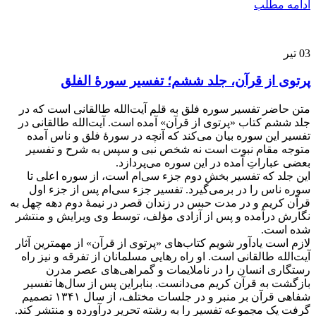
ادامه مطلب
03
تیر
پرتوی از قرآن، جلد ششم؛ تفسیر سورۀ الفلق
متن حاضر تفسیر سوره فلق به قلم آیت‌الله طالقانی است که در
جلد ششم کتاب «پرتوی از قرآن» آمده است. آیت‌الله طالقانی در
تفسیر این سوره بیان می‌کند که آنچه در سورۀ فلق و ناس آمده
متوجه مقام نبوت است نه شخص نبی و سپس به شرح و تفسیر
بعضی عباراتِ آمده در این سوره می‌پردازد.
این جلد که تفسیر بخش دوم جزء سی‌ام است، از سوره اعلی تا
سوره ناس را در برمی‌گیرد. تفسیر جزء سی‌ام پس از جزء اول
قرآن کریم و در مدت حبس در زندان قصر در نیمۀ دوم دهه چهل به
نگارش درآمده و پس از آزادی مؤلف، توسط وی ویرایش و منتشر
شده است.
لازم است یادآور شویم کتاب‌های «پرتوی از قرآن» از مهمترین آثار
آیت‌الله طالقانی است. او راه رهایی مسلمانان از تفرقه و نیز راه
رستگاری انسان را در ناملایمات و گمراهی‌های عصر مدرن
بازگشت به قرآن کریم می‌دانست. بنابراین پس از سال‌ها تفسیر
شفاهی قرآن بر منبر و در جلسات مختلف، از سال ۱۳۴۱ تصمیم
گرفت یک مجموعه تفسیر را به رشته تحریر درآورده و منتشر کند.