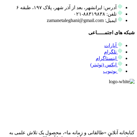
آدرس: ایرانشهر، بعد از آذر شهر، پلاک ۱۹۷، طبقه ۶
تلفن: ۸۸۳۱۹۸۳۸-۰۲۱
ایمیل: zamanetaleghani@gmail.com
شبکه های اجتمـــــاعی
آپارات
تلگرام
اینستاگرام
ایکس (توئیتر)
یوتیوب
کتابخانه آنلاین «طالقانی و زمانه ما»، محصول یک تلاش علمی به