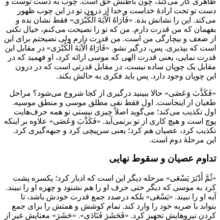
ظاهری کار می‌کند، چون باطنش حق است. چوب به دست توست و
دست تو تحت ارادۀ خداست و خدا از درون تو در این چوب ظهور
می‌کند. این را نشانش بده. «فَأَرَاهُ الْآيَةَ الْكُبْرَى» فقط نشان بده و
بفهمان که من قدرت دارم. من که تو را نصیحت می‌کنم، خیال نکنی
از ضعف و بیچارگی من است. من قدرت دارم ولی نصیحتم برای این
است که بپذیری. پس، درگیر نشو. «فَأَرَاهُ الْآيَةَ الْكُبْرَى» در مقابل این
قدرت نمایی، یعنی قدرت الهی که موسی ارائه کرد، او فهمید که در
مقابل یک چوپان ساده نیست. در مقابل قدرتی است که در درون
این چوپان وجود دارد. پس باید فکری به حالش بکند.
«فَكَذَّبَ وَعَصَى» حالا ببینید درگیری از کجا شروع می‌شود؟ مراحل
طغیان از اینجاست. اول فقط نفی مطلق موسی و منطق موسیه.
اول تکذیب می‌کند؛ می‌گوید اصلاً چیزی نیستی تو همه حرف‌هایت
پوچ است و هیچ کاری از تو برنمی‌آید. «فَكَذَّبَ وَعَصَى» علاوه بر اینکه
تکذیب کرد، عصیان هم کرد؛ یعنی سرپیچی کرد و جبهه‌گیری کرد.
این مرحلۀ دوم است.
تداوم عصیان و سقوط نهایی
«ثُمَّ أَدْبَرَ يَسْعَى» مرحله دیگر این است که ادبار کرد؛ یکسره پشت
کرد به موسی که دیگر حتی حرف او را هم نشنود و چهره او را نبیند.
آیه او را نبیند. «يَسْعَى» بلکه درصدد جمع قدرت خودش باشد، تا
بتواند با ضربه خود را وارد کند. تمام کوشش و همتش را برای جمع
کردن نیروهایش تجهیز کرد. «فَحَشَرَ فَنَادَى». «حَشَرَ» معنایش غير از