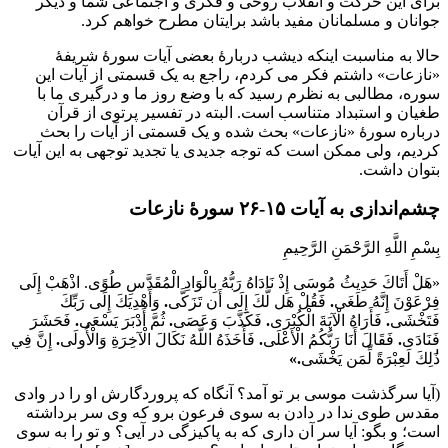
برای این حرکت و انقلاب روحی و فکری و اجتماعی شما و دیگر
جوانان و مسلمانان مفید باشد برایتان مطرح خواهم کرد.
حالا به مناسبت اینکه دیشب دربارۀ بعضی آیات سورۀ شریفۀ
«نازعات» داشتم فکر می کردم، راجع به یک قسمتی از آیات این
سوره، مطالبی به نظرم رسید که با وضع روز ما و درگیری ما با
طغیان و استبداد متناسب است. البته در تفسیر پرتوی از قرآن
درباره سورۀ «نازعات» بحث شده و یک قسمتی از آیات را بحث
کردیم، ولی ممکن است که توجه جدیدی یا تجدید توجهی به این آیات
بتوان داشت.
چشم‌اندازی به آیات ۱۵-۲۶ سورۀ نازعات
بِسْمِ اللَّهِ الرَّحْمَنِ الرَّحِيمِ
«هَلْ أَتَاكَ حَدِيثُ مُوسَى إِذْ نَادَاهُ رَبُّهُ بِالْوَادِ الْمُقَدَّسِ طُوًى. اذْهَبْ إِلَى
فِرْعَوْنَ إِنَّهُ طَغَى
.
فَقُلْ هَل لَّكَ إِلَى أَن تَزَكَّى
.
وَأَهْدِيَكَ إِلَى رَبِّكَ
فَتَخْشَى
.
فَأَرَاهُ الْآيَةَ الْكُبْرَى
.
فَكَذَّبَ وَعَصَى
.
ثُمَّ أَدْبَرَ يَسْعَى
.
فَحَشَرَ
فَنَادَى
.
فَقَالَ أَنَا رَبُّكُمُ الْأَعْلَى
.
‏ فَأَخَذَهُ اللَّهُ نَكَالَ الْآخِرَةِ وَالْأُولَى
.
إِنَّ فِي
ذَ
لِكَ لَعِبْرَةً لِّمَن يَخْشَى
.»
(آیا سرگذشت موسی بر تو آمد؟ آنگاه که پروردگارش او را در وادی
مقدس طوی ندا در دادن به سوی فرعون برو که وی سر برداشته
است؛ و بگو: آیا سر آن داری که به پاکیزگی در آیی؟ و تو را به سوی