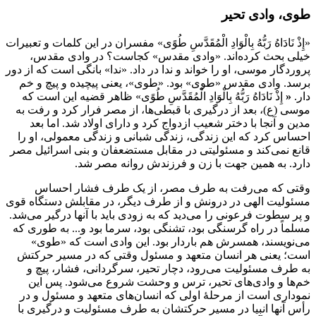
طوی، وادی تحیر
«إِذْ نَادَاهُ رَبُّهُ بِالْوَادِ الْمُقَدَّسِ طُوًى» مفسران در این کلمات و تعبیرات
خیلی بحث کرده‌اند. «وادی مقدس» کجاست؟ در وادی مقدس،
پروردگار موسی، او را خواند و ندا در داد. «ندا» بانگی است که از دور
برسد. وادی مقدس «طوی» بود. «طوی»، یعنی پیچیده و پیچ و خم
دار.
«
إِذْ نَادَاهُ رَبُّهُ بِالْوَادِ الْمُقَدَّسِ طُوًى» ظاهر قضیه این است که
موسی (ع)، بعد از درگیری با قبطی‌ها، از مصر فرار کرد و رفت به
مدین و آنجا با دختر شعيب ازدواج کرد و دارای اولاد شد. اما بعد
احساس کرد که این زندگی، زندگی شبانی و زندگی معمولی، او را
قانع نمی‌کند و مسئولیتی در مقابل مستضعفان و بنی اسرائیل مصر
دارد. به همین جهت با زن و فرزندش روانه مصر شد.
وقتی که می‌رفت به طرف مصر، از یک طرف فشار احساس
مسئولیت الهی در درونش و از طرف دیگر، در مقابلش دستگاه قوی
و پر سطوت فرعونی را می‌دید که به زودی باید با آنها درگیر می‌شد.
مسلماً در راه گرسنگی بود، تشنگی بود، سرما بود و... به طوری که
می‌نویسند، همسرش هم باردار بود. این وادی است که «طوی»
است؛ یعنی هر انسان متعهد و مسئول وقتی که در مسیر حرکتش
به طرف مسئولیت می‌رود، دچار تحير، سرگردانی، فشار، پیچ و
خم‌ها و وادی‌های تحیر، ترس و وحشت شروع می‌شود. پس این
نموداری است از مرحلۀ اولی که انسان‌های متعهد و مسئول و در
رأس آنها انبیا در مسیر حرکتشان به طرف مسئولیت و درگیری با