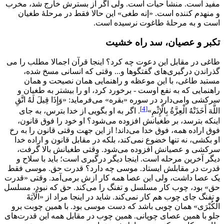
مفید است. منشأ حيات است. ولی اگر از بسترش خارج شد، مخرب
و منهدم کننده است. «إنه طغی» این حالا فقط در مرحلۀ طغیان
است و به مرحلۀ طاغوت نرسیده است.
تکبر و عصیان، سد راه خشیت
طاغی در مقابل این دعوت چه کرد؟ اینجا قرآن اجمالا مطلب را می
گذراندن درگیری‌های گفتگوها و... وقتی که انسانی مسخ شده،
مستبد طاغی، با این موعظه و راهنمایی همان نصیحت و همان
راهنمایی که به نفع اوست - برخورد کرد، او را بیشتر به طغیان و
سرکشی وامی‌دارد در سوره «بقره» می‌فرماید: «وَإِذَا قِيلَ لَهُ اتَّقِ
[4]
اللَّهَ أَخَذَتْهُ الْعِزَّةُ بِالْإِثْمِ»
. اگر به او بگویی از خدا بترس، به جای
اینکه بترسد، بر طغیانش افزوده می‌شود؟ او خود را فوق قانون،
فوق اراده همه، فوق خدا می‌داند! از این جهت وقتی قانون را به رخ
او بکشی، نه تنها خضوع نمی‌کند، بلکه در مقابل قانون و اراده خدا
سرکشی و عصیانش افزوده می‌شود. وقتی طغیانش بالا گرفت،
دیگر آخرین مرحله است. اینجا دیگر درگیری است؛ باید با سلاح و
قدرت در مقابلش ایستاد. موسی چه دارد؟ قدرت حق. موسی فقط
یک عصا داشت، ولی این عصا همه کار ازش برمی‌آمد. وقتی «قدرت
حق» بود، چوب کار مسلسل و تفنگ را می‌کند. حق که نبود، مسلسل
و تفنگ جای چوب هم کار نمی‌کند. شاید در اینجا مراد از «الْآيَةَ
الْكُبْرَى» همان چوبی باشد که دست موسی بود. با همین چوبت برو
جلو با همین عصای چوپانی. همین چوب در مقابل همه این قدرت‌های