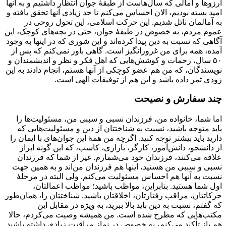
آرزوها و آمالی که سال‌هاست از طبقۀ جوان انتظار داشتیم و به آنها
امید بسته بودیم، الان احساس می‌کنم تا حد زیادی آنها تحقق یافته و
به آمالمان نائل شدیم. این حرکت اسلامی، این تحول روحی در
عموم مردم، به خصوص در طبقۀ جوان، حتی در بچه‌های کوچک، این
آگاهی که نسبت به دین پیدا کرده‌اند و این شوری که در اینها به وجود
آمده، همه برای من غرورانگیز است. گاهی باور نمی‌کنم که پس از
۵۰ سال، زحمات و کوشش‌هایی که اهل فکر و نظر و اندیشمندان و
نویسندگان، که من هم عضو کوچکی از آنها هستم، انجام دادند به این
زودی ثمر داده باشد و این هم از توفیقات الهی است.
چند سفارش و نصیحت
اما شما، خانواده من، فرزندان نسبی و سببی من، مسئولیت‌ها را
باید متوجه باشید، نسبت به شناختتان از دین و مسئولیت‌هایی که
دارید باید بیشتر توجه کنید. اگرچه من همۀ این جوان‌های با ایمان را
از دانشجو، دانش‌آموز، کارگر، بازاری، کاسب، که این گونه ابراز
علاقه می‌کنند، فرزندان خود می‌شمارم. غیر از شما که فرزندان
نسبی و سببی من هستید، اینها هم فرزندان من‌اند و به همین جهت
نسبت به آنها هم احساس مسئولیت می‌کنم. ولی البته در مرحلۀ
اول شما هستید. بنابراین، مواظب باشید؛ مواظب اعمالتان،
حرکاتتان، مراقب رفتارتان، اخلاقتان باشید. شناختتان را، همان‌طور
که گفتم، نسبت به دین باید بالا ببرید، به ویژه در مقابل این
مکتب‌هایی که مطرح شده است. من همیشه وصیت می‌کردم، حالا
هم باز تأکید می‌کنم، به خصوص در نماز مراقبت زیادی داشته باشید.