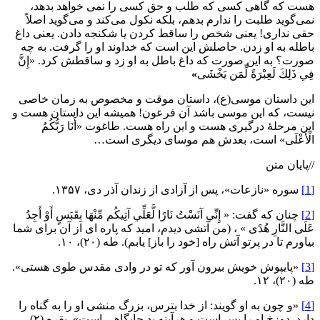
هست که گاهی کسی که طلب و حق کسی را نمی خواهد بدهد،
نمی‌گوید طلبت را ندارم بدهم، بلکه نکول می‌کند و می‌گوید اصلاً
حقی نداری! یعنی شخص را ساقط کردن یا شکنجه دادن. یعنی داغ
باطله به او زدن. حاصلش این است که خداوند او را گرفت. به چه
صورت؟ به این صورت که داغ باطل به او زد و ساقطش کرد. «إِنَّ
فِي ذَلِكَ لَعِبْرَةً لِّمَن يَخْشَى
»
این داستان موسی(ع)، داستان موقت و مخصوص به زمان خاصی
نیست، که این موسی باشد آن فرعون! همیشه این داستان هست و
این مرحلۀ درگیری هست و این راه هست. طاغوت «أَنَا رَبُّكُمُ
الْأَعْلَى» است، بعدش هم موسای دیگری است…
//پایان متن
[1]
سوره «نازعات»، پس از آزادی از زندان آذر دی، ۱۳۵۷.
[2]
چنان که گفت: « إِنِّي آنَسْتُ نَارًا لَّعَلِّي آتِيكُم مِّنْهَا بِقَبَسٍ أَوْ أَجِدُ
عَلَى النَّارِ هُدًى » ، (من آتشی دیدم، امید که پاره ای از آن برای شما
بیاورم تا در پرتو آتش راه [خود را باز] یابم). طه (۲۰)، ۱۰.
[3]
«پایپوش خویش بیرون آور که تو در وادی مقدس طوی هستی».
طه (۲۰)، ۱۲.
[4]
«و چون به او گویند: از خدا بترس، بزرگ منشی او را به گناه را
دارد. دوزخ او را بس است و هرآینه بد جایگاهی است». بقره (۲)،