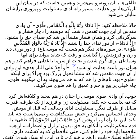
طاغی‌ها با آن روبه‌رو می‌شوند و همین جاست که در میان این
تاریکی‌ها، نور هدایت، مسیر راه، ادای مسئولیت و پیروزی برایشان
نمایان می‌شود.
حالا ملاحظه کنید: «إِذْ نَادَاهُ رَبُّهُ بِالْوَادِ الْمُقَدَّسِ طُوًى» آن وادی
مقدس از این جهت تقدس داشت که موسیه را دچار فشار و
سرگردانی کرد و همان فشار منشأ این شد که صدای حق را بشنود.
«
إِذْ نَادَاهُ»، از دور ندای خدا را شنید «إِذْ نَادَاهُ رَبُّهُ بِالْوَادِ الْمُقَدَّسِ
طُوًى». در سوره‌های دیگر هم هست که موسی(ع) از دور نوری دید
و زن و فرزندش را گذاشت و رفت که شاید بتواند برای آنها
وسیله‌ای برای گرم شدن و نجات از سرما یا غذایی فراهم کند و هم
[2]
همان نور باعث هدایت او بشود
. «أو أجِدُ على النار هدی» این وادی
از آن جهت مقدس شد که منشأ تحول بزرگ بود چرا؟ برای اینکه
«طوی» بود. نام‌های را هم که به هم می‌پیچند به آن میگویند طوی.
چاه خیلی پر پیچ و خم و عمیق را هم طوی می‌گویند.
خوب، آن وادی طوی موسی را چنان در هم پیچید و کلافه‌اش کرد
که نمی‌دانست چه بکند. مسئولیت زن و فرزند از یک طرف، قدرت
مقابل از طرف دیگر. مسئولیت ادای رسالتی که قبل از نبوتش،
وجدان احساس می‌کرد راحتش نمی‌گذاشت و نمی‌دانست چه باید
بکند. این ندا راه او را روشن کرد «اذْهَبْ إِلَى فِرْعَوْنَ إِنَّهُ طَغَى» با
قدم محکم ثابت، با اتکای به حق، بدون تزلزل و اضطراب، از همه
علاقه‌ها باید خود را خلع کنی، حتی علاقه‌ای که به کفشت داری:
«فَاخلَع نَعلَيك» پایت را هم برهنه کن، تا در این راه سبک شوی! کفش