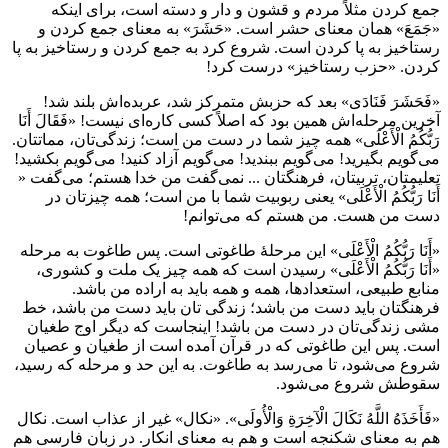
جمع کردن مثلاً مردم و قشون و دار و دسته است، برای اینکه
«جَمَعَ» همان معنای حشر است. «حَشَرَ» به معنای جمع کردن و
رستاخیز به پا کردن است. شروع کرد به جمع کردن و رستاخیز به پا
کردن. «حزب رستاخیز» درست کرد!
«فَحَشَرَ فَنَادَى» بعد که حزبش متمرکز شد، عربده‌اش بلند شد!
آخرین مرحله‌اش همین بود که اصلاً کسی کاره‌ای نیست! «فَقَالَ أَنَا
رَبُّكُمُ الْأَعْلَى» همه چیز شما در دست من است؛ زندگی‌تان، مماتتان.
می‌گویم بگیرید! می‌گویم ببندید! می‌گویم آزاد کنید! می‌گویم بکشید!
تعليمتان، تربيتان، فرهنگتان ... نمی‌گفت من خدا هستم؛ می‌گفت «
أَنَا رَبُّكُمُ الْأَعْلَى» یعنی ربوبیت شما با من است؛ همه چیزتان در
دست من هست. من هستم که می‌توانم!
«أَنَا رَبُّكُمُ الْأَعْلَى» این مرحلۀ طاغوتی است. پس طاغوت به مرحله
«أَنَا رَبُّكُمُ الْأَعْلَى» رسیدن است که همه چیز یک ملت و کشوری،
منابع طبیعی، استعدادها، همه و همه باید به اراده من باشد.
فرهنگتان باید دست من باشد؛ زندگی تان باید دست من باشد، خط
مشی زندگی‌تان در دست من باشد! اینجاست که دیگر اوج طغیان
است. پس این طاغوتی که در قرآن آمده است از طغیان و عصیان
شروع می‌شود، تا می‌رسد به طاغوت. به این حد و مرحله که رسید،
سقوطش شروع می‌شود.
«فَأَخَذَهُ اللَّهُ نَكَالَ الْآخِرَةِ وَالْأُولَى». «نکال» غیر از عذاب است. نکال
هم به معنای شکنجه است و هم به معنای انکار. در زبان فارسی هم