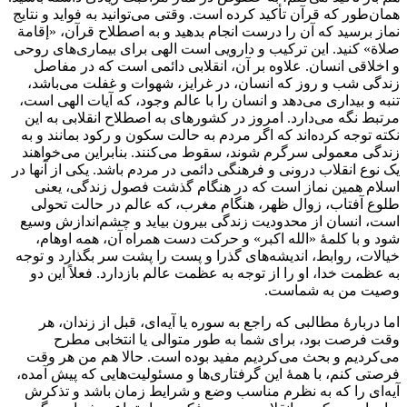
همان‌طور که قرآن تأکید کرده است. وقتی می‌توانید به فواید و نتایج
نماز برسید که آن را درست انجام بدهید و به اصطلاح قرآن، «إقامة
صلاة» کنید. این ترکیب و دارویی است الهی برای بیماری‌های روحی
و اخلاقی انسان. علاوه بر آن، انقلابی دائمی است که در مفاصل
زندگی شب و روز که انسان، در غرایز، شهوات و غفلت می‌باشد،
تنبه و بیداری می‌دهد و انسان را با عالم وجود، که آیات الهی است،
مرتبط نگه می‌دارد. امروز در کشورهای به اصطلاح انقلابی به این
نکته توجه کرده‌اند که اگر مردم به حالت سکون و رکود بمانند و به
زندگی معمولی سرگرم شوند، سقوط می‌کنند. بنابراین می‌خواهند
یک نوع انقلاب درونی و فرهنگی دائمی در مردم باشد. یکی از آنها در
اسلام همين نماز است که در هنگام گذشت فصول زندگی، یعنی
طلوع آفتاب، زوال ظهر، هنگام مغرب، که عالم در حالت تحولی
است، انسان از محدودیت زندگی بیرون بیاید و چشم‌اندازش وسیع
شود و با کلمۀ «الله اکبر» و حرکت دست همراه آن، همه اوهام،
خیالات، روابط، اندیشه‌های گذرا و پست را پشت سر بگذارد و توجه
به عظمت خدا، او را از توجه به عظمت عالم بازدارد. فعلاً این دو
وصیت من به شماست.
اما دربارۀ مطالبی که راجع به سوره یا آیه‌ای، قبل از زندان، هر
وقت فرصت بود، برای شما به طور متوالی یا انتخابی مطرح
می‌کردیم و بحث می‌کردیم مفید بوده است. حالا هم من هر وقت
فرصتی کنم، با همۀ این گرفتاری‌ها و مسئولیت‌هایی که پیش آمده،
آیه‌ای را که به نظرم مناسب وضع و شرایط زمان باشد و تذکرش