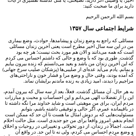
اخیر، یا وصیتی اگر دارید، نصیحتی، یا مثل گذشته تفسیری از آیات
دارید برای ما صحبت کنید:
بسم الله الرحمن الرحيم
شرایط اجتماعی سال ۱۳۵۷
مسائلی که راجع به وضع زندان و پیشامدها، حوادث، وضع بیماری
من در این سه سال اخیر مطرح است یعنی آخرین زندان مسائلی
است که همه می‌دانند و الان هم مورد بحث نیست؛ هر چه بود
گذشت. طوری بود که با وضع و حالی که داشتم احساس می کردم
که این آخرین زندان من باشد و بعید می‌دانستم که زنده بیرون بیایم
و بمانم. یادم می‌آید عده‌ای از صلیبی‌ها (پزشکان صلیب سرخ جهانی)
که آمده بودند، وقتی حال و وضع مرا و فشار خون و ناراحتی‌های
مزاجیم را دیدند، امید زیادی به زنده ماندنم برایشان نماند.
به هر حال، آن مسائل گذشت. فعلاً، بعد از سه سال که بیرون آمدم،
این را از تفضلات الهی می‌دانم و این احساسات و محبت و مبارزات
مردم ایران، برای من موهبتی است و شاید خداوند مرا نگه داشته تا
در باقیمانده عمرم، اگر حالی و توفیقی داشته باشم، بتوانم
مسئولیت‌هایی که بر دوش امثال ما هست تا آن حد که ممکن است
انجام بدهم. امروز واقعاً برای من جو جدیدی است. مثل حالت احلام
است. اجمالاً در زندان، از دور تحولاتی و تغییراتی در روحیات و اخلاق
و وضع مردم احساس می کردم، ولی نه تا این حد. در واقع آن