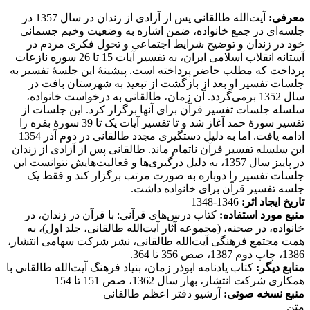
معرفی:
آیت‌الله طالقانی پس از آزادی از زندان در سال 1357 در
جلسه‌ای در جمع خانواده، ضمن اشاره به وضعیت وخیم جسمانی
خود در زندان و توضیح شرایط اجتماعی و تحول فکری مردم در
آستانه انقلاب اسلامی ایران، به تفسیر آیات 15 تا 26 سوره نازعات
پرداخت که مطلب حاضر پرداخته است. پیشینۀ این جلسۀ تفسیر به
جلسات تفسیر او بعد از بازگشت از تبعید به شهرستان بافت در
سال 1352 برمی‌گردد. آن زمان، طالقانی به درخواست خانواده،
سلسله جلسات تفسیر قرآن برای آنها برگزار کرد. این جلسات از
تفسیر سورۀ حمد آغاز شد و تا تفسیر آیات یک تا 39 سورۀ بقره را
ادامه یافت. اما به دلیل دستگیری مجدد طالقانی در دوم آذر 1354
این سلسله تفسیر قرآن ناتمام ماند. طالقانی پس از آزادی از زندان
در پاییز سال 1357، به دلیل درگیری‌ها و فعالیت‌هایش نتوانست این
جلسات تفسیر را دوباره به صورت مرتب برگزار کند و فقط یک
جلسه تفسیر قرآن برای خانواده داشت.
تاریخ ایجاد اثر:
1346-1348
منبع مورد استفاده:
کتاب درس‌های قرآنی: با قرآن در زندان، در
خانواده، در صحنه، (مجموعه آثار آیت‌الله طالقانی، جلد اول)، به
همت مجتمع فرهنگی آیت‌الله طالقانی، نشر شرکت سهامی انتشار،
1386، چاپ دوم 1387، صص 356 تا 364.
منابع دیگر:
کتاب یادنامه ابوذر زمان، بنیاد فرهنگ آیت‌الله طالقانی با
همکاری شرکت انتشار، بهار سال 1362، صص 151 تا 154
منبع نسخه صوتی:
آرشیو دفتر اعظم طالقانی
متن