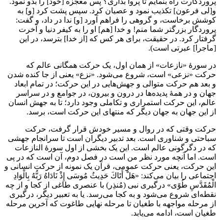
پروردگارت راه بنمایم تا پروا بداری؟ پس معجزه [خود] را بدو نمود.
و[لى فرعون] تكذیب نمود و عصیان کرد. سپس پشت کرد [و] به
کوشش برخاست، و گروهی را فراهم آورد [و] ندا در داد، و گفت:
پروردگار بزرگتر شما منم! و خدا [هم] او را به کیفر دنیا و آخرت
گرفتار کرد. در حقیقت، برای هر کس که [از خدا] بترسد، در این
[ماجرا] عبرتی است).
در سورۀ «نازعات» از همان اول، یک حرکت همگانی عالم که
حرکت «نزعی» است، شروع می‌شود. «نزع» یعنی از جا کنده شدن
و بعد هم حرکت متوالی و جهش‌هایی در این حرکت؛ در تمام ابعاد
جهان و در همۀ پدیده‌ها در درون و بیرون، در جوامع و در سراسر
عالم، این حرکت استمراری و تکاملی وجود دارد؛ تا به جهش انسان
از این جهان به جهان دیگر که منتهای این حرکت است، برسد.
حرکت وقتی که در روال و مسیر خودش قرار گرفت، حرکت
سباحتی و شناوری است. بعد تدبیر دیگران است تا سرانجام جهشی
که در دگرگونی عالم است. این یک بخشی از اول سورۀ النازعات
است. اما آنچه مورد نظر من است در فصل دوم، آن است که در پی
این حرکت، یعنی حرکت عمومی، قرآن یک نمونه از حرکت انسانی و
اجتماعی را بیان می‌کند: «هَلْ أَتَاكَ حَدِيثُ مُوسَى إِذْ نَادَاهُ رَبُّهُ بِالْوَادِ
الْمُقَدَّسِ طُوًى» درگیری نبی (مُنذِر) با عنصری طاغی از کجا و از چه
نقطه‌ای شروع می‌شود و به کجا می‌رسد. یا به تعبیر دیگر، درگیری
از مرحله مواجهه با طغيان تا مرحله نهایی طاغوت که آخرین مرحله
طغیان است، ادامه می‌یابد.