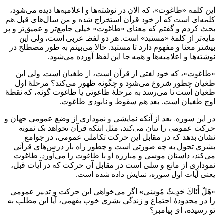
این کلمه «طاغوت»، که الان در نوشته‌ها و اعلامیه‌ها دیده می‌شود،
کلمه‌ای است که از خود قرآن استخراج شده و من سال‌های قبل هم
بحث کردم و گفتم که معنای «طاغوت» خیلی جامع‌تر و عمیق‌تر و پر
مایه‌تر از کلمۀ «مستبد» است. هر دو لفظ عربی است، ولی این
بیشتر معنا و مفهوم دارد تا مستبد. حالا می‌بینم به طور مصطلح در
نوشته‌ها و اعلامیه‌ها و همه جا این لفظ آورده می‌شود.
«طاغوت»، که خود لغتی از قرآن است، از طغیان است. ولی این
طغیان چطور شروع می‌شود و چگونه ظهور می‌کند؟ مرحلۀ اول
طغیان است تا می‌رسد به مرحلۀ طاغوتی یا طاغوت گونه، که نقطۀ
اوج طغیان است. بعد هم سقوط و نابودی طاغوت.
در این سوره، بعد از آنکه نمایشی و نموداری از وضع عمومی جهان و
حرکت عمومی را بیان می‌کند، مثل اینکه قرآن بخواهد یک نمونه
نشان بدهد که در مقابل این حرکت تکاملی عمومی، در جوامع
بشری تحول به چه صورتی است و چطور راه باز درس‌های قرآنی
می‌کند، داستان موسی و مبارزه او با طاغوت را می‌آورد. طاغوت
نموداری از مانع و سلی است در مقابل آن حرکت که در آیات قبل،
یعنی آیات اول سوره، نمایش داده شده است.
«هَلْ أَتَاكَ حَدِيثُ مُوسَى
»
اگر می‌خواهی این حرکت و تدبير عمومی
را در محدودۀ اجتماع و زندگی بشری خوب بفهمی، آیا این مطلب به
تو رسیده، ای پیامبر؟