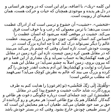
این کلمه «ربك»، با اضافه، برای این است که در وجود هر انسانی و
در دل هر پدیده و موجودی همچنان که حیات و حرکت هست، همان
شعبه‌ای از ربوبیت است.
«فتخشي». «خشيت» آن خشوع و ترسی است که از ادراک عظمت
دست می‌دهد؛ با ترس معمولی که رعب و یا خوف است فرق
می‌کند. خشیت در موقعی گفته می‌شود که انسان عظمت را
احساس کند. انسان طاغی، چون خودش را بزرگ می‌بیند، عظمت
عالم را دیگر نمی‌تواند درک کند که تا چه اندازه بزرگ است. در
پوست خودش است. تازه انسان وقتی که چشم باز می‌کند می‌بیند
که در مقابل همین کره زمین چیست. تازه این کره زمین در مقابل
این همه کهکشان‌ها به حساب نمی‌آید و یک مقداری از این فضا و جو
که بیرون بروی، زمین اصلاً به چشم نمی‌آید؛ در مقابل این همه
سیارات و ثوابت و کهکشان‌ها. این آدم بدبخت آنقدر خودش را گم
کرده و بزرگ می بیند که عالم به نظرش کوچک می‌آید؟ نمی‌فهمد
که مطلب برعکس است!
«وَأَهْدِيَكَ إِلَى رَبِّكَ فَتَخْشَى
»
(تو [فرعون] را هدایت کنم به طرف
پروردگارت، شاید حالت خشیت و خضوع پیدا کنی در مقابل
عظمتش). این چند جمله‌ای است درباره چگونگی دعوت هر طاغي و
گنه‌کار. گناهکار هم یک نوع طاغی است؛ هر معرض و رو گرداننده از
حق بر ضد خود طغیان می‌کند. طغیان آب هم معنایش این است که
از بستر طبیعی خودش خارج بشود. وقتی که در بستر خودش باشد