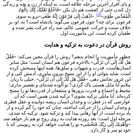
و پای افزار آخرین مرحله علاقه است، نه اینکه از زن و بچه و زندگی
دل کندن حتی از کفشت هم دل بكن «فَاخْلَعْ نَعْلَيْكَ إِنَّكَ بِالْوَادِ
[3]
الْمُقَدَّسِ طُوًى»
. «اذْهَبْ إِلَى فِرْعَوْنَ إِنَّهُ طَغَى»برو به سوی
فرعون. برای چه؟ چون فرعون می‌گوید: پادشاه است؟ نه. او، بر
خلاف سنت و حرکت عمومی عالم، سد راه حرکت بشر شده و
طغیان کرده است. این مأموریت اول.
روش قرآن در دعوت به تزکیه و هدایت
چطور مأموریت را انجام بدهم؟ روش را قرآن معین می‌کند: «فَقُلْ
هَل لَّكَ إِلَى أَن تَزَكَّى» بالاخره فرعون هم انسان است؛ مثل سایر
انسان‌هاست. قدرت و شهوات و تملق‌ها، همه اینها مسخش کرده
است. شاید بتوانی او را از این مسخ بیرون بیاوری، آدمش کنی و از
این غرور نجاتش دهی. «فَقُلْ هَل لَّكَ إِلَى أَن تَزَكَّى» .خیلی با زبان
ملایم آیا مایل هستی پاک گردی؟ تو آلوده شده‌ای و تقصیر نداری؛
محیط و اجتماع و قدرت پرورها و منتفعان از قدرت‌ها تو را مسخ
کرده‌اند. آیا مایلی تزکیه بشوی؟ تزکیه شدن همین است که آن
عوارضی که در فطرت و وجدان انسان ریشه دوانیده و عقل فطری
و وجدان انسان را از حرکت انداخته، چنان که خود را گم کرده و از
یاد برده است، از آنها رهایی پیدا کند و تزکیه شود. تزکیه که شدی،
مرحله اول است؛ بعد روزنه هدایت به روی روح تو هم باز خواهد شد.
«وَأَهْدِيَكَ إِلَى رَبِّكَ فَتَخْشَى
»
تو را هدایت خواهد کرد به ربوبیتی که با
خود تو سر و کار دارد.