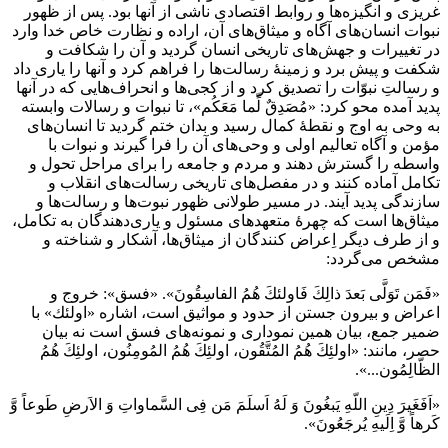
غريزى و انگيزه‌ها و روابط اقتصادى ناشى از آنها بود. پس از ظهور
نبوات انسان‌هاى آگاه و ميثاق‌هاى آن، اراده و نظارت خاص خدا وارد
در تغييرات و جهش‌هاى تاريخى انسان گرديد و آن را شكافت و
شكفت و پيش برد و زمينۀ رسالت‌ها را فراهم كرد و آنها را يارى داد
و رسالتِ نبوّات را تصديق كرد و از كجى‌ها و انحراف‌هايى كه در آنها
پديد آمده محو كرد: «مُصَدِقٌ لِّما مَعَكُم»، تا نبوات و رسالات وابسته
به وحى به اوج و نقطۀ كمال رسيد و بدان ختم گرديد تا انسان‌هاى
مؤمن و آگاه تعاليم اولى و وحى‌هاى آن را فرا گيرند و نبوات با
واسطه را گسترش دهند و مردم و جامعه را براى مراحل تحول و
تكامل آماده كنند و در مفصل‌هاى تاريخى رسالت‌هاى انقلاب و
سازندگى پديد آيند. در مسير طولانى ظهور نبوت‌ها و رسالت‌ها و
ميثاق‌ها است كه چهرۀ متعهدهاى مسئول و يارى‌دهندگان به تكامل،
و از طرف ديگر اِعراض كنندگان از ميثاق‌ها، آشكار و شناخته و
مشخص مى‌گردد:
«فَمَن تَوَلَّى بَعدَ ذالِكَ فَاولئكَ هُمُ الفاسِقُونَ». «فسق»: خروج و
اعراض و بيرون جستن از حدود و مواثيق است، اشاره «اولئك» با
ضمير جمع، بيان همين نمودارى و نمونه‌هاى فسق است نه بيان
حصر، مانند: «اولئِكَ هُمُ المُتَّقُون، اولئِكَ هُمُ المُومِنُون، اولئِكَ هُمُ
الظّالِمُون...».
«اَفَغَيرَ دِينِ اللّهِ يَبغُونَ وَ لَهُ اَسلَمَ مَن فِى السَّماواتِ وَ الاَرضِ طَوعاً وَّ
كَرهاً وَّ اِلَيهِ يُرجَعُونَ».