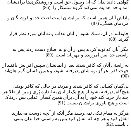
گواهى دادند بدان كه آن رسول حق است و روشنگرى‌ها براى‌شان
آمد و خدا هدايت نمى‌كند گروه ستمكار را. (86)
پاداش آنان همين است كه بر ايشان است لعنت خدا و فرشتگان و
مردمان همگى. (87)
جاودانند در آن، سبك نشود از آنان عذاب و نه آنان مورد نظر قرار
گيرند. (88)
مگر آنان كه توبه كردند پس از آن و به اصلاح دست زدند پس به
راستى خدا بس آمرزنده و مهربان است. (89)
به راستی آنان كه كافر شدند بعد از ايمانشان سپس افزايش يافتند از
جهت كفر، هرگز توبه‌شان پذيرفته نشود، و همين كسان گمراهان‌اند.
(90)
بی‌گمان كسانى كه كافر شدند و مردند در حالى كه كافر بودند،
هيچ‌گاه پذيرفته نشود از هيچ یک از آنان به اندازه پُرِى زمين از طلا هر
چند باز خريد كند خود را به آن. براى همين كسان عذابى بس دردناک
است و هيچ ياورى برايشان نيست.(91)
هرگز به مقام نيكى نمى‌رسيد مگر آنكه از آنچه دوست مى‌داريد
انفاق كنيد و هر چه كه انفاق كنيد پس به راستى خدا بدان بسى
داناست.(92)