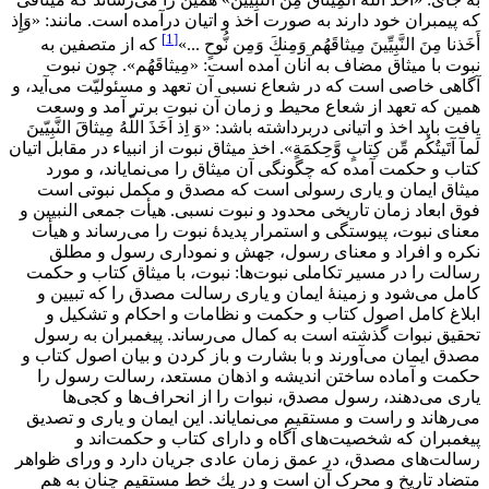
كه پيمبران خود دارند به صورت اخذ و اتيان درآمده است. مانند: «وَإِذ
[1]
أَخَذنا مِنَ النَّبِيِّينَ مِيثاقَهُم وَمِنكَ وَمِن نُّوحٍ ...»
كه از متصفين به
نبوت با ميثاق مضاف به آنان آمده است: «مِيثاقَهُم». چون نبوت
آگاهى ‌خاصى است كه در شعاع نسبى آن تعهد و مسئوليّت مى‌آيد، و
همين كه تعهد از شعاع محيط و زمان آن نبوت برتر آمد و وسعت
يافت بايد اخذ و اتيانى ‌دربرداشته باشد: «وَ اِذ اَخَذَ اللّهُ مِيثاقَ النَّبِيّينَ
لَمآ آتَيتُكُم مِّن كِتابٍ وَّحِكمَةٍ». اخذ ميثاق نبوت از انبياء در مقابل اتيان
كتاب و حكمت آمده كه چگونگى آن ميثاق را مى‌نماياند، و مورد
ميثاق ايمان و يارى رسولى است كه مصدق و مكمل نبوتى است
فوق ابعاد زمان تاريخى محدود و نبوت نسبى. هيأت جمعى النبيين و
معناى نبوت، پيوستگى و استمرار پديدۀ نبوت را مى‌رساند و هيأت
نكره و افراد و معناى ‌رسول، جهش و نمودارى رسول و مطلق
رسالت را در مسير تكاملى نبوت‌ها: نبوت، با ميثاق كتاب و حكمت
كامل مى‌شود و زمينۀ ايمان و يارى رسالت مصدق را كه تبيين و
ابلاغ كامل اصول كتاب و حكمت و نظامات و احكام و تشكيل و
تحقيق نبوات گذشته است به كمال مى‌رساند. پيغمبران به رسول
مصدق ايمان مى‌آورند و با بشارت و باز كردن و بيان اصول كتاب و
حكمت و آماده ساختن انديشه و اذهان مستعد، رسالت رسول را
يارى مى‌دهند، رسول مصدق، نبوات را از انحراف‌ها و كجى‌ها
مى‌رهاند و راست و مستقيم مى‌نماياند. اين ايمان و يارى و تصديق
پيغمبران كه شخصيت‌هاى آگاه و داراى كتاب و حكمت‌اند و
رسالت‌هاى ‌مصدق، در عمق زمان عادى جريان دارد و وراى ظواهر
متضاد تاريخ و محرک آن است و در يك خط مستقيم چنان به هم