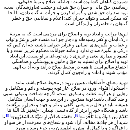
شمردن گناهان كشانيده است؛ چنانكه اصلاح و توبۀ حقوقى،
رسانيدن حقّ مالى و جبران حقّ شرف و حيثيت تجاوزشدگان است،
توبه سد راه حق شدن و گمراه كردن و جرأت به گناه دادن، تا آنجا
كه ممكن است و بتواند جبران كند: اعلام و نماياندن حقّ و خطر
گناهان به حاضران و آيندگان است.
اين‌ها مراتب و ابعاد توبه و اصلاح براى مردمى است كه به مرتبۀ
درک ايمان و كفر رسيده‌اند و دچار جواذب متضاد خير و شرّ و ثواب
و عقاب و انگيزه‌هاى انسانى و غرايز حيوانى باشند، چه آن كس كه
دركى و انگيزۀ ضدى ندارد و مانند حيوانات محكوم غرايز است و يا
كمبود و بيمارى بدنى و غريزى دارد، توبه‌اى بر او نيست. اين ابعاد
توبه و اصلاح براى تسليم به حقّ و قانون و پيوستگى و هماهنگى
اجتماع سالم است تا همه در محيط صلاح درآيند و به آداب الهى
مؤدب شوند و آماده و راه‌جوى كمال گردند.
شايد معناى «أَصلَحُوا»، همين ورود درمحيط صلاح باشد، مانند
«أَصبَحُوا، آمَنُوا». ورود در صلاح آغاز توبه پيوسته و دائم و متكامل و
رهايى از هرگونه غفلت و سكون است، اگرچه شناخت و نيكى نسبى
و ضد كمالى باشد: توبۀ مقرّبين. در اين بعد و جهت انسان متكامل
هميشه بايد درحال توبه يعنى آگاهى و تأثر و جهاد و تحول و برگشت
باشد و هيچگاه خود را برتر از گناه نسبى نپندارد: «لِيَغفِرَ لَكَ اللّهُ مَا
[9]
[8]
تَقَدَّمَ مِن ذَنبِكَ وَمَا تَأَخَّرَ...»
، «حَسَناتُ الاَبرارِ سَيِّئاتُ المُقَرَّبِينَ»
تا
شايد از هر جاذبۀ مخالف آزاد شود و شعاع‌هاى معرفت از هر سو او
را فراگيرد و با كمال آرامش و اطمينان به رجوع رسد و مورد