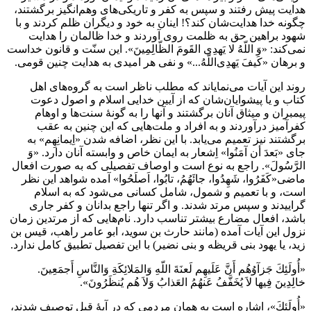
هدايت پيش رفتند و سپس به كفر و تاريكى‌هاى وهم‌انگيز برگشتند،
چگونه خدا هدايت‌شان كند؟! اينان به خود و ديگران ظلم كردند و با
شهود براهين حق به ظلمت روى آوردند و خدا ظالمان را هدايت
نمى‌كند: «وَ اللّهُ لا يَهدِى القَومَ الظّالِمِينَ». اين سنّت و قانون خداست
و برهان «كَيفَ يَهدِى‌اللّهُ...» و نفى هر اميدى به هدايت چنين قومى.
روند اين آيات مى‌نماياند كه مطلب ناظر است به گروه‌هاى اهل
كتاب و يا پيشوايان‌شان كه از آيين خدايى اسلام و اصول دعوت
پيمبران و ميثاق آنان برگشتند و آنها را به گونۀ سنت‌ها و اوهام
كفرآميز درآوردند و به افراد و ملت‌هايى كه اين چنين به عقب
برگشتند نيز تعميم مى‌يابد. با اين نظر، اضافه شدن «اِيمانِهِم» به
جاى «بَعدَ أن آمَنُوا» اِشعار به ايمان خاص و وابسته آنان دارد. «وَ
الرَّسُولَ». راجع به نوع است و اوصاف تفصيلى كه به صورت افعال
ماضى«كَفَرُوا، شَهِدُوا، جائَهُمُ، تابُوا، اَصلَحُوا» آمده شواهد اين نظر
است، و با تعميم و شمول، شامل كسانى مى‌شود كه به اسلام
گراييدند و سپس مرتد شدند. و اگر تنها راجع بدانان و كفر جارى
باشد، افعال مضارع بيشتر تناسب دارد. نام‌هايى ‌كه از مرتدين زمان
نزول اين آيات آمده (مانند حارث بن سويد، ابو عامر راهب، قيس بن
زيد، يا يهود بنى قريظه و بنى نضير) با اين تفصيل تطبيق كامل ندارد.
«أُولَئِكَ جَزآوُهُم أَنَّ عَلَيهِم لَعنَةَ اللّهِ وَالمَلائِكَةِ وَالنَّاسِ أَجمَعِينَ.
خالِدِينَ فِيها لاَ يُخَفَّفُ عَنهُمُ العَذابُ وَلاَ هُم يُنظَرُونَ».
«أُولَئِكَ»، اشاره است به همان مردمى كه در آيۀ قبل توصيف شدند،