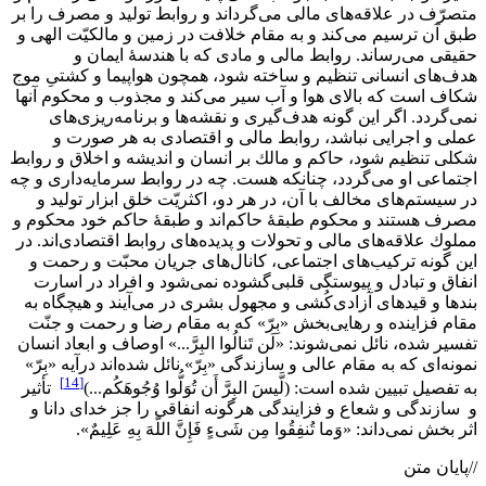
متصرّف در علاقه‌هاى مالى مى‌گرداند و روابط توليد و مصرف را بر
طبق آن ترسيم مى‌كند و به مقام خلافت در زمين و مالكيّت الهى و
حقيقى مى‌رساند. روابط مالى و مادى كه با هندسۀ ايمان و
هدف‌هاى انسانى تنظيم و ساخته شود، همچون هواپيما و كشتىِ موج
شكاف است كه بالاى هوا و آب سير مى‌كند و مجذوب و محكوم آنها
نمى‌گردد. اگر اين گونه هدف‌گيرى و نقشه‌ها و برنامه‌ريزى‌هاى
عملى و اجرايى نباشد، روابط مالى و اقتصادى به هر صورت و
شكلى تنظيم شود، حاكم و مالك بر انسان و انديشه و اخلاق و روابط
اجتماعى او مى‌گردد، چنانكه هست. چه در روابط سرمايه‌دارى و چه
در سيستم‌هاى مخالف با آن، در هر دو، اكثريّت خلق ابزار توليد و
مصرف هستند و محكوم طبقۀ حاكم‌اند و طبقۀ حاكم خود محكوم و
مملوك علاقه‌هاى مالى و تحولات و پديده‌هاى روابط اقتصادى‌اند. در
اين گونه تركيب‌هاى ‌اجتماعى، كانال‌هاى جريان محبّت و رحمت و
انفاق و تبادل و پيوستگى قلبى‌گشوده نمى‌شود و افراد در اسارت
بندها و قيدهاى آزادى‌كُشى و مجهول بشرى در مى‌آيند و هيچگاه به
مقام فزاينده و رهايى‌بخش «بِرّ» كه به مقام رضا و رحمت و جنّت
تفسير شده، نائل نمى‌شوند: «لَن تَنالُوا البِرَّ...» اوصاف و ابعاد انسان
نمونه‌اى كه به مقام عالى و سازندگى «بِرّ» نائل شده‌اند درآيه «بِرّ»
[14]
به تفصيل تبيين شده است: (لَّيسَ البِرَّ أَن تُوَلُّوا وُجُوهَكُم...)
تأثير
و سازندگى و شعاع و فزايندگى هرگونه انفاقى را جز خداى دانا و
اثر بخش نمى‌داند: «وَما تُنفِقُوا مِن شَىءٍ فَإِنَّ اللّهَ بِهِ عَلِيمٌ».
//پایان متن