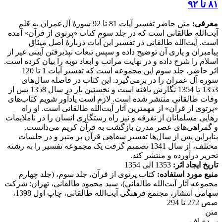
۸۱ تا ۹۲
معرفی:
متن حاضر تفسیر آیات 81 تا 92 سورۀ آل‌عمران به قلم
آیت‌الله طالقانی است که در جلد سوم کتاب «پرتوی از قرآن» آمده
است. آیت‌الله طالقانی در تفسیر این آیات دربارۀ اصل میثاق
پیامبران و یاری آن توضیح داده و سپس تبعات نپذیرفتن آیینی غیر از
اسلام را شرح داده و در نهایت مراتب و ابعاد توبه را بیان کرده است.
اثر حاضر، جلد سوم این مجموعه است که تفسیر آیات 1 تا 120
سوره آل عمران را در برمی‌گیرد. این کتاب در فاصله سال‌های
1353 تا 1354 نگارش یافته است و نخستین بار در سال 1358 پس از
وفات طالقانی منتشر شده است. لازم است یادآور شویم کتاب‌های
«پرتوی از قرآن» از مهمترین آثار آیت‌الله طالقانی است. او راه
رهایی مسلمانان از تفرقه و نیز راه رستگاری انسان را در ناملایمات
و گمراهی‌های عصر مدرن بازگشت به قرآن کریم می‌دانست.
بنابراین پس از سال‌ها تفسیر شفاهی قرآن بر منبر و در جلسات
مختلف، از سال 1341 تصمیم گرفت یک مجموعه تفسیر را به رشته
تحریر درآورده و منتشر کند.
تاریخ ایجاد اثر:
1353 الی 1354
منبع مورد استفاده:
کتاب پرتوی از قرآن، جلد سوم، (جلد چهارم
مجموعه آثار آیت‌الله طالقانی)، سید محمود طالقانی، تهران: شرکت
سهامی انتشار، مجتمع فرهنگی آیت‌الله طالقانی، چاپ اول 1398،
صص 272 تا 294
متن
پی‌دی‌اف