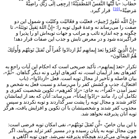
خطاب: «يا اَيَّتُها النَّفسُ المُطمَئِنَّةُ! اِرجِعِى اِلَى رَبِّكِ راضِيَّةً
[10]
مَرضِيِّةً»
قرار گيرد.
«إِنَّ اللّه غَفُورٌ رَّحِيمٌ»، فعليّت و فعّاليّت وكليّت و شمول اين دو
صفت را مى‌رساند نه وعدۀ قبول توبه را: «إِنَّ اللّهَ يَقبِلُ توبَتَةُ»، تا
چگونه و چه اندازه تائب و مراتب و جهات توبه‌اش او را پذيرا و
فراگيرنده شود و در معرض تابش و جذب اين صفات قرار دهد!
«إِنَّ الَّذِينَ كَفَرُوا بَعدَ إِيمانِهِم ثُمَّ ازدادُوا كُفراً لَّن تُقبَلَ تَوبَتُهُم وَأُولَئِكَ
هُمُ الضّآلُّونَ»
تكرار «بَعدَ إِيمانِهِم»، تأكيد صريحى است كه احكام اين آيات راجع به
كفرهاى‌ بعد از ايمان است، نه كفرهاى اولى و نه ديگر گناهان. «ثُمَّ»،
بيان فاصله و تأخير از مجال توبه است. فعل «ازدادُوا»، (باب
افتعال)، جذب و كشش كفر را مى‌رساند و نسبت فعل به شخص و
تميز آمدن «كُفراً»، به جاى: «زادَ كُفرِهِم»، تكوين شخصيت كفرى و
تكامل آن را، مانند «زادُوا اِيماناً»، مى‌رساند: آنان كه بعد از ايمانشان
كافر شدند و مجال توبه را پشت سر گذاردند و توبه نكردند و سپس
مجذوب كفر شدند و شخصيتشان با آن تكوين و افزايش يافت، هرگز
توبه آنان پذيرفته نخواهد شد.
با اين بيان خاصّ، «لَّن تُقبَلَ تَوبَتُهُم»، نفى امكان توبه فرضى است:
چون مجال توبه به پايان رسيده و در مسير كفر تزايد مى‌يابند، اگر
هم توبه‌اى مى‌كردند هيچگاه پذيرفته نمى‌شد. چون توبه آگاهى و