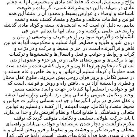
موّاج و متسلسل است كه فقط بُعد مادى و محسوس آنها به چشم
عادى در مى‌آيد. با اين ديد پيشرفتۀ علمى، اگر ماده و طبيعت
ناشناخته و اوصاف و عوارض بسيط و محدود آن را منشأ اين همه
قوانين و نظامات مختلف و متنوع و متضاد كشف شده و نشده
بدانيم، به دليل آن است كه به انديشه‌هاى بسته و كوتاه مادى گذشته
و ارتجاعى علمى برگشته و در ميان آنها مانده‌ايم. «مَن فِى
السَّماواتِ وَ الاَرضِ» نمودارتر از هر تعريف و توصيفى در متن و
درون اشيا و طبايع و خصايص آنها، تسليم و محكوميت آنها به قوانين
قاهر و فراگيرنده است. در اجزاى بسيط و مركب و در ذرّات و
كرات و روابط و جواذب و فعل و انفعال‌ها و تشعشع‌ها و تركيبات
آنها تا تركيب‌ها و صورت‌هاى عالى، و در هر جزء و عضوى از بدن
انسان كه محكوم هزارها قانون و فرمول كشف شده و نشده است
همه «طوعاً و كرهاً» تسليم آن قوانين و روابط خاص و عام هستند و
در مسير تكامل و بروز قواى روحى پيش مى‌روند. طلوع عقل مختار
و فطرى و انديشۀ آزاد در پى يافتن راه و روش و قوانينى است كه
قوا و جواذب را تسليم آنها كند تا در جهات و ابعاد مختلف مسير
توحيد و تكامل عمومى و انسانى پيش برد. ناتوانى و نارسايى انديشه
و عقل فطرى در برابر انگيزه‌ها و جواذب نفسانى و تأثيرات حواس و
محيط متضاد با تكامل، جهت انديشه را از كشف و تسليم به قوانين
متعالى و هماهنگى با طبايع اشياء و نظام آفرينش باز و جدا مى‌دارد.
يا بايد حركت طولانى تسليمى و تكاملى متوقف گردد كه توقف
ملازم بازگشت و دچار شدن به تضادها و جواذب بى‌پايان و راهنماى
مختلف و حيرت‌انگيز و وحشت‌آور و سقوط و فرو ريختن انسان و به
هدف نرسيدن همۀ قوا و تلاش‌هاى هستى ‌است. ادامۀ حركتى كه از