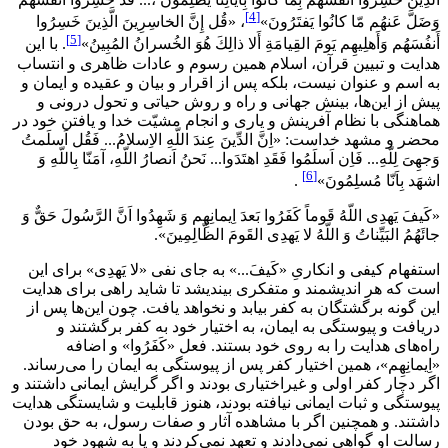
[4]
وَضَلَّ عَنهُم مّا كانُوا يَفتَرُونَ»
، «قُل إِنَّ الخاسِرِينَ الَّذِينَ خَسِرُوا
[5]
أَنفُسَهُم وَأَهلِيهِم يَومَ القِيامَةِ أَلا ذالِكَ هُوَ الخُسرانُ المُبِينُ»
. با اين
هدايت و تبيين قرآن، اسلام همين رسوم و عادات ظاهرى و انتساب
به اسم و عنوان نيست، بلكه پس از اقرار و بيان و عقيده و ايمان و
پيش از اين‌ها، بينش جهانى و راه و روش حياتى و تحول درونى و
هماهنگى با نظام آفرينش و يارى و انجام مشيّت خدا و يافتن خود در
محضر و مشهد خداست: «اِنَّ الدِّينَ عِندَ اللّهِ الاِسلامُ... فَقُل اَسلَمتُ
وَجهِىَ لِلّهِ... فَاِن اَسلَمُوا فَقَدِ اهتَدَوا... نَحنُ اَنصارُ اللّهِ، آمَنّا بِاللّهِ وَ
[6]
اشهَد بِاَنّا مُسلِمُونَ»
.
«كَيفَ يَهدِى اللّهُ قَوماً كَفَرُوا بَعدَ اِيمانِهِم وَ شَهِدُوا اَنَّ الرَّسُولَ حَقٌّ وَ
جائَهُمُ البَيِّناتُ وَ اللّهُ لا يَهدِى القَومَ الظّالِمِينَ».
استفهام كيفى و انكارىِ «كَيفَ...» به جاى نفى «لا يَهدِى» براى اين
است كه هر انديشمند و متفكرى بينديشد تا شايد راهى براى هدايت
اين گونه برگشتگان به كفر بيابد و نخواهد يافت. چون اين‌ها پس از
دريافت و پيوستگى به ايمان، به اختيار خود به كفر برگشتند و
راه‌هاى هدايت را به روى خود بستند. فعل «كَفَرُوا» و اضافه
«اِيمانِهِم»، همين اختيار كفر پس از پيوستگى به ايمان را مى‌رساند.
اگر دچار كفر اولى و غيراختيارى بودند و اگر گرايش ايمانى داشتند و
پيوستگى و ثبات ايمانى نيافته بودند، هنوز قابليت و شايستگى هدايت
داشتند. و همچنين اگر با مشاهده آثار و صفات رسول، به حق بودن
رسالت او گواهى نمى‌دادند و تعهد نمى‌كردند و يا به شهود خود