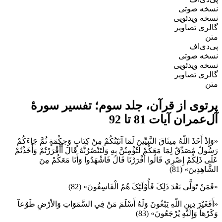
نسخه صوتی
نسخه ویدئویی
گالری تصاویر
متن
پی‌دی‌اف
نسخه صوتی
نسخه ویدئویی
گالری تصاویر
متن
پرتوی از قرآن، جلد سوم؛ تفسیر سورۀ
آل‌عمران آیات 81 تا 92
«وَإِذْ أَخَذَ اللّهُ مِيثَاقَ النَّبِيِّينَ لَمَا آتَيْتُكُمْ مِنْ كِتَابٍ وَحِكْمَةٍ ثُمَّ جَاءَكُمْ
رَسُولٌ مُصَدِّقٌ لِمَا مَعَكُمْ لَتُؤْمِنُنَّ بِهِ وَلَتَنْصُرُنَّهُ قَالَ أَأَقْرَرْتُمْ وَأَخَذْتُمْ
عَلَى ذَلِكُمْ إِصْرِي قَالُوا أَقْرَرْنَا قَالَ فَاشْهَدُوا وَأَنَا مَعَكُمْ مِنَ
الشَّاهِدِينَ» (81)
«فَمَنْ تَوَلَّى بَعْدَ ذَلِکَ فَأُوْلَئِکَ هُمُ الْفَاسِقُونَ» (82)
«أَفَغَيْرَ دِينِ اللّهِ يَبْغُونَ وَلَهُ أَسْلَمَ مَنْ فِي السَّمَوَاتِ وَالاْرْضِ طَوْعآ
وَكَرْهآ وَإِلَيْهِ يُرْجَعُونَ» (83)