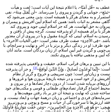
عطف به «قُل آمَنّا»، يا اعلام نتيجۀ اين آيات است؛ لغت و هيأت
«يَبتَغِ»، جويايى و گزيدن و پيروى را مى‌رساند. «لَن يُّقبَلَ مِنهُ»، نفى
استمرار و به معناى هرگز يا هميشه است. بدين معنى مى‌شود كه
گاهى مشعر به اثبات باشد: همين كه اسلام آيين آفرينش و پيمبران و
پيروان به حق آنهاست، هر كه جز اسلام آيينى جويد و پيروى كند
هرگز يا براى هميشه از او پذيرفته نيست. گرچه پيش از يافتن و
رسيدن به اسلام، آيينى كه گزيدۀ مقبول و يا در پيروى از آن معذور
باشد. «فِى الآخِرَةِ» صفت ظرف مقدر است: «فِى الحَيات الآخرة» يا
خود ظرف: او در زندگى ديگر و برتر يا در آخر و نهايت و سرانجام، با
پى‌جويى و گزيدن غير آيين اسلام، از زيان بردگان است. مانند آنان
كه آيين و مذهبى نيافته يا پيروى ‌نكنند.
با اين تبيين و برهان قرآنى، اسلام، حقيقت و واقعيتى پذيرفته شده
[3]
است: «إِنَّما تُوعَدُونَ لَصادِقٌ ، وَإِنَّ الدِّينَ لَواقِعٌ»
. و جز آن پذيرفته
نيست و زيان‌آور است؛ چون سرپيچى و خروج و گريز از نظام
آفرينش و از خود است و در نتيجه بازيچۀ بى‌وزن هوا و غرورها و
آرزوهاى بى‌پايه شدن است؛ از درون دچار تضادها و در بيرون و
محيط اجتماع گرفتار تصادم‌هاى طبقاتى و قومى و مكتب‌هاى خود
ساخته شدن كه نهايت و نتيجۀ آن جز بر باد رفتن موهبت‌ها و
سرمايه‌هاى فردى و اجتماعى و زيان درهمۀ جهات و ابعاد نيست، و
فقد ارزش‌ها تا سرخوردگى از حيات و مسخ و پوچى و بى‌وزنى و
هيچى: «وَ هُوَ فِى الآخِرَةِ مِنَ الخاسِرِينَ». «وَمَن خَفَّت مَوَازِينُهُ فَأُولَئِكَ
الَّذِينَ خَسِرُوا أَنفُسَهُم بِما كانُوا بِآيَاتِنَا يَظلِمُونَ ،... قَد خَسِرُوا أَنفُسَهُم