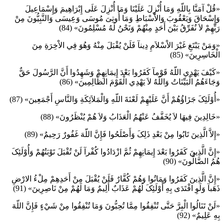
«قُلْ آمَنَّا بِاللّهِ وَمَا أُنْزِلَ عَلَيْنَا وَمَا أُنْزِلَ عَلَى إِبْرَاهِيمَ وَإِسْمَاعِيلَ
وَإِسْحَاقَ وَيَعْقُوبَ وَالاْسْبَاطِ وَمَا أُوتِىَ مُوسَى وَعِيسَى وَالنَّبِيُّونَ مِنْ
رَبِّهِمْ لاَ نُفَرِّقُ بَيْنَ أَحَدٍ مِنْهُمْ وَنَحْنُ لَهُ مُسْلِمُونَ» (84)
«وَمَنْ يَبْتَغِ غَيْرَ الاْسْلاَمِ دِينآ فَلَنْ يُقْبَلَ مِنْهُ وَهُوَ فِي الاْخِرَةِ مِنَ
الْخَاسِرِينَ» (85)
«كَيْفَ يَهْدِي اللّهُ قَوْمآ كَفَرُوا بَعْدَ إِيمَانِهِمْ وَشَهِدُوا أَنَّ الرَّسُولَ حَقٌّ
وَجَاءَهُمُ الْبَيِّنَاتُ وَاللّهُ لاَ يَهْدِي الْقَوْمَ الظَّالِمِينَ» (86)
«أُوْلَئِکَ جَزَاؤُهُمْ أَنَّ عَلَيْهِمْ لَعْنَةَ اللّهِ وَالْمَلاَئِكَةِ وَالنَّاسِ أَجْمَعِينَ» (87)
«خَالِدِينَ فِيهَا لاَ يُخَفَّفُ عَنْهُمُ الْعَذَابُ وَلاَ هُمْ يُنْظَرُونَ» (88)
«إِلاَّ الَّذِينَ تَابُوا مِنْ بَعْدِ ذَلِکَ وَأَصْلَحُوا فَإِنَّ اللّهَ غَفُورٌ رَحِيمٌ» (89)
«إِنَّ الَّذِينَ كَفَرُوا بَعْدَ إِيمَانِهِمْ ثُمَّ ازْدَادُوا كُفْرآ لَنْ تُقْبَلَ تَوْبَتُهُمْ وَأُوْلَئِکَ
هُمُ الضَّالُّونَ» (90)
«إِنَّ الَّذِينَ كَفَرُوا وَمَاتُوا وَهُمْ كُفَّارٌ فَلَنْ يُقْبَلَ مِنْ أَحَدِهِمْ مِلْءُ الارْضِ
ذَهَبآ وَلَوِ افْتَدَى بِهِ أُوْلَئِکَ لَهُمْ عَذَابٌ أَلِيمٌ وَمَا لَهُمْ مِنْ نَاصِرِينَ» (91)
«لَنْ تَنَالُوا الْبِرَّ حَتَّى تُنْفِقُوا مِمَّا تُحِبُّونَ وَمَا تُنْفِقُوا مِنْ شَيْءٍ فَإِنَّ اللّهَ
بِهِ عَلِيمٌ» (92)