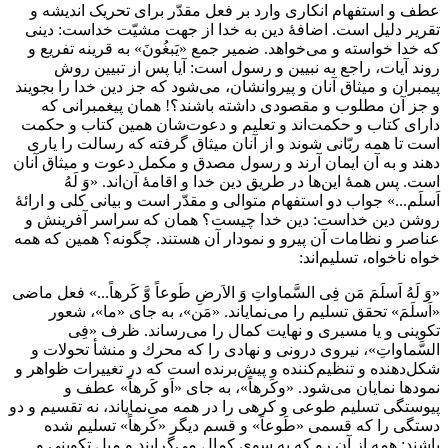
عطف و استفهام انكارى وارد بر فعل مقدّر براى تحریک انديشه و
تقرير دليل است. اضافۀ دين به خدا از جهت مشيّت خداست: دينى
كه خدا خواسته و مى‌خواهد. ضمير جمع «يَبغُونَ» به قرينه تفريع و
روند آيات، راجع به نبيين و رسول است: آيا پس از تبيين روش
پيمبران و ميثاق آنان و پيروانشان، مى‌شود كه جز دين خدا را بجويند
و جز آن مطلوب و مقصودى داشته باشند؟! همان پيغمبرانى كه
داراى كتاب و حكمت‌اند و تعليم و دعوت‌شان همين كتاب و حكمت
است تا همه ربّانى شوند و از آنان ميثاق گرفته كه رسالت را يارى
دهند و به آن ايمان آرند و رسول مصدق و مكمل دعوت و ميثاق آنان
است. پس همۀ اين‌ها در طريق دين خدا و اقامۀ آن‌اند. «وَ لَهُ
اَسلَم...» جواب دو استفهام متوالى و مقدّر است و بيانى كلى و ارائۀ
روشن دين خداست: دين خدا چيست؟ همان كه سراسر آفرينش و
عناصر و نظامات آن پيرو و نمودار آن هستند. چگونه؟ همين كه همه
خواه ناخواه، تسليم‌اند:
«وَ لَهُ اَسلَمَ مَن فِى السَّماواتِ وَ الاَرضِ طَوعاً وَّ كَرهاً...» فعل ماضى
«اَسلَمَ» تحقق تسليم را مى‌نماياند. «مَن»، به جاى «ما»، شعور
تكوينى و يا مسيرى و نهايت كمال را مى‌رساند. ظرف «فِى
السَّماواتِ»، نيروى درونى و نهادى را كه محرك و منشأ تحولات و
شكل‌دهنده و تنظيم‌كننده و پيش‌برنده است كه در تغييرات ظواهر و
نمودها نمايان مى‌شود. «وكَرهاً»، به جاى «اَو كَرهاً» عطف و
پيوستگى تسليم طوعى و كرهى را در همه مى‌نماياند، نه تقسيم و دو
دستگى را كه قسمى «طَوعاً» و قسم ديگر «كَرهاً» تسليم شده
باشند: همه از آن رو كه به سوى كمال مى‌گرايند و ميل تكوينى و