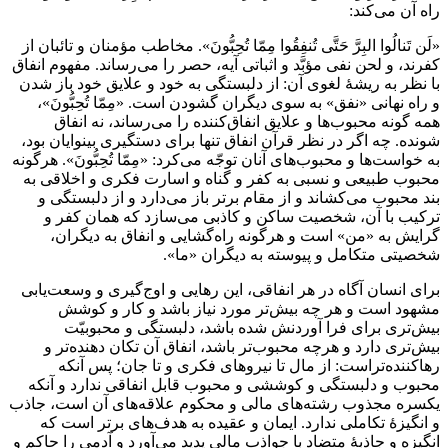
راه آن مى‌كند:
«لَن تَنالُوا البِرَّ حَتَّى تُنفِقُوا مِمّا تُحِبُّونَ». مخاطب مؤمنان و تائبان از
كفرند، و لحن نفى مؤبَّد و اثباتى آيه، حصر را مى‌رساند. مفهوم انفاق
با نظر به ريشۀ لغوى ‌آن: از دلبستگى به خود و علايق خود باز شدن
و راه نهانى «نفق» به سوى ديگران گشودن است. «مِمّا تُحِبُّونَ»،
همه گونه محبوب‌ها و علايق انفاق‌كننده را مى‌رساند، نه انفاق
شونده. چه اگر در نظر قرآن انفاق تنها براى ‌دستگيرى بينوايان بود،
به خواست‌ها و محبوب‌هاى آنان توجّه مى‌كرد: «مِمّا تُحِبُّونَ». هرگونه
محبوب طبيعى و نسبى به كفر و گناه و اسارت فكرى و اخلاقى به
بند محبوب مى‌كشاند و از مقام برتر باز مى‌دارد و از دلبستگى و
تركيب با آن، شخصيت ساكن و كاذبى مى‌سازد كه همان كفر و
گرايش به «من» است و هرگونه راه‌گشايى و انفاق به ديگران،
شخصيتى متكامل و پيوسته به ديگران «ما».
براى انسان آگاه در هر انفاقى، اين رهايى و اوج‌گيرى و وسعت‌يابى
مشهود است و هر چه بيش‌تر مورد نياز باشد و كار و كوشش
بيش‌ترى براى فرا آوردنش شده باشد، دلبستگى و محبوبيّت
بيش‌ترى دارد و هرچه محبوب‌تر باشد، انفاق آن تكان دهنده‌تر و
رهاكننده‌تراست: از مال تا نيروهاى فكرى و تا جان؛ پس آنكه
محبوب و دلبستگى و كوششى و محبوب قابل انفاقى ندارد و آنكه
يكسره مجذوب رشته‌هاى مالى و محكوم علاقه‌هاى آن است، جاذب
و انگيزۀ تكاملى ندارد. ايمان و عقيده به هدف‌هاى برتر است كه
انگيزه و جاذبۀ متضاد با جواذب مالى پديد مى‌آورد و آدمى را حاكم و