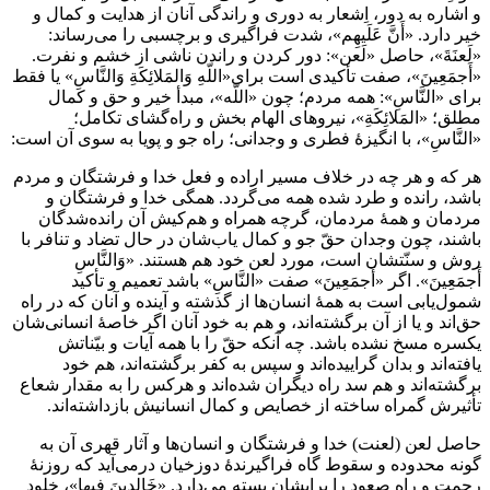
و اشاره به دور، اِشعار به دورى و راندگى آنان از هدايت و كمال و
خير دارد. «أَنَّ عَلَيهِم»، شدت فراگيرى و برچسبى را مى‌رساند:
«لَعنَةَ»، حاصل «لَعن»: دور كردن و راندن ناشى از خشم و نفرت.
«أَجمَعِينَ»، صفت تأكيدى است براى«اللّهِ وَالمَلائِكَةِ وَالنَّاسِ» يا فقط
براى «النَّاسِ»: همه مردم؛ چون «اللّه»، مبدأ خير و حق و كمال
مطلق؛ «المَلائِكَةِ»، نيروهاى الهام بخش و راه‌گشاى تكامل؛
«النَّاسِ»، با انگيزۀ فطرى و وجدانى؛ راه جو و پويا به سوى آن است:
هر كه و هر چه در خلاف مسير اراده و فعل خدا و فرشتگان و مردم
باشد، رانده و طرد شده همه مى‌گردد. همگى خدا و فرشتگان و
مردمان و همۀ مردمان، گرچه همراه و هم‌كيش آن رانده‌شدگان
باشند، چون وجدان حقّ جو و كمال ياب‌شان در حال تضاد و تنافر با
روش و سنّتشان است، مورد لعن خود هم هستند. «وَالنَّاسِ
أَجمَعِينَ». اگر «أَجمَعِينَ» صفت «النَّاسِ» باشد تعميم و تأكيد
شمول‌يابى است به همۀ انسان‌ها از گذشته و آينده و آنان كه در راه
حق‌اند و يا از آن برگشته‌اند، و هم به خود آنان اگر خاصۀ انسانى‌شان
يكسره مسخ نشده باشد. چه آنكه حقّ را با همه آيات و بيّناتش
يافته‌اند و بدان گراييده‌اند و سپس به كفر برگشته‌اند، هم خود
برگشته‌اند و هم سد راه ديگران شده‌اند و هركس را به مقدار شعاع
تأثيرش گمراه ساخته از خصايص و كمال انسانيش بازداشته‌اند.
حاصل لعن (لعنت) خدا و فرشتگان و انسان‌ها و آثار قهرى آن به
گونه محدوده و سقوط گاه فراگيرندۀ دوزخيان درمى‌آيد كه روزنۀ
رحمت و راه صعود را برايشان بسته مى‌دارد. «خَالِدِينَ فِيها»، خلود