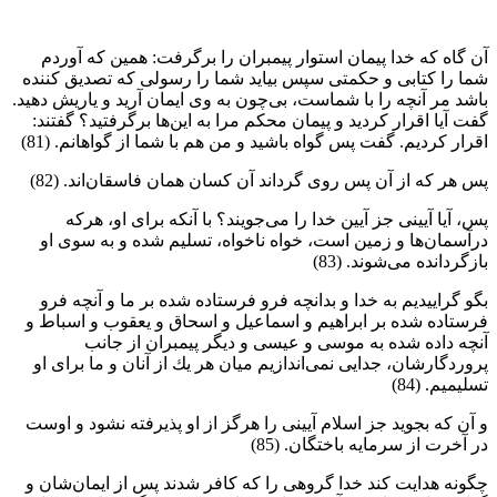
آن گاه كه خدا پيمان استوار پيمبران را برگرفت: همين كه آوردم
شما را كتابى و حكمتى سپس بيايد شما را رسولى كه تصديق كننده
باشد مر آنچه را با شماست، بى‌چون به وى ايمان آريد و ياريش دهيد.
گفت آيا اقرار كرديد و پيمان محكم مرا به اين‌ها برگرفتيد؟ گفتند:
اقرار كرديم. گفت پس گواه باشيد و من هم با شما از گواهانم. (81)
پس هر كه از آن پس روى گرداند آن كسان همان فاسقان‌اند. (82)
پس، آيا آيينى جز آيين خدا را مى‌جويند؟ با آنكه براى او، هركه
درآسمان‌ها و زمين است، خواه ناخواه، تسليم شده و به سوى او
بازگردانده مى‌شوند. (83)
بگو گراييديم به خدا و بدانچه فرو فرستاده شده بر ما و آنچه فرو
فرستاده شده بر ابراهيم و اسماعيل و اسحاق و يعقوب و اسباط و
آنچه داده شده به موسى و عيسى و ديگر پيمبران از جانب
پروردگارشان، جدايى نمى‌اندازيم ميان هر يك از آنان و ما براى او
تسليميم. (84)
و آن كه بجويد جز اسلام آيينى را هرگز از او پذيرفته نشود و اوست
در آخرت از سرمايه باختگان. (85)
چگونه هدايت كند خدا گروهى را كه كافر شدند پس از ايمان‌شان و