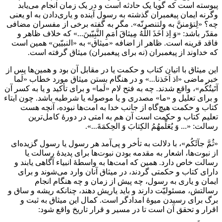
پيوسته است كه گويا يک حادثه است و در یک زمان انجام مى‌يابد
وگرنه ايمان پيغمبران گذشته به رسول آينده و يارى‌دادن به او يعنى
چه؟ «لِتؤمننَّ به ولتنصرنّه». مگر به گفته برخى ‌از مفسران مضافى
مقدّر باشد: «وَ اِذ اَخَذَ اللّهُ مِيثاقَ اُمَمِ النَّبِيّينَ...» كه خلاف ظاهر و
فاقد قرينه است. ظاهر از اضافه «ميثاق» به «النبيّين» همين است
كه خداوند از پيغمبران (نه براى پيغمبران) ميثاق گرفته است.
اين ميثاق با اتيان كتاب و حكمت يا در مقابل آن بود و همين‌ها پس از
خبر ماضى «اذ اَخَذنا...» و در هنگام بستن ميثاق مورد خطاب «لَما
آتَيتُكُم»، واقع شدند. چه به فتح لام «لَما» و براى تأكيد و يا به كسر آن
و براى تعليل و «ما» مصدرى و يا موصوله يا شرطيه باشد. چون ايتاء
كتاب و حكمت هيچ‌گاه از جانب خدا به امت‌ها نبوده، آنچه هست
تعليم كتاب و حكمت است آن هم به امتى در دورۀ كامل‌ترين
رسالت: «... وَ يُعَلِّمهُمُ الكِتابَ وَ الحِكمَةَ...».
«ثُمَّ جآئَكُم»، با دلالت به تأخر و پى‌آمد هر رسول يا رسول گزيده‌اى
از نبوت‌ها، اشعار به مقدمه بودن نبوت‌ها براى پديدۀ رسالت يا
رسالت خاص دارد. همين كه امت‌ها به واسطۀ انبياء آگاهى يابند و
داراى كتاب و حكمتى گردند، در ميثاق آنان وارد مى‌شوند و براى
ايمان و يارى به رسول، چه پيش از زمان و چه هنگام انجام
رسالتش، مسئوليّت دارند و بايد ياريش دهند، چنانكه ريشه و ساق و
برگ براى رسيدن ميوۀ امدادگر است. كمال اين ميثاق به ثبت و
اقرار و تحقق آن است تا در مسير و قرار تاريخ واقع شود: