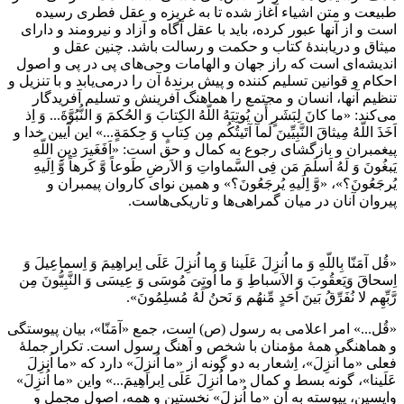
طبيعت و متن اشياء آغاز شده تا به غريزه و عقل فطرى رسيده
است و از آنها عبور كرده، بايد با عقل آگاه و آزاد و نيرومند و داراى
‌ميثاق و دريابندۀ كتاب و حكمت و رسالت باشد. چنين عقل و
انديشه‌اى است كه راز جهان و الهامات وحى‌هاى پى در پى و اصول
احكام و قوانين تسليم كننده و پيش برندۀ آن را درمى‌يابد و با تنزيل و
تنظيم آنها، انسان و مجتمع را هماهنگ آفرينش و تسليم آفريدگار
مى‌كند: «ما كانَ لِبَشَرٍ أَن يُوتِيَهُ اللّهُ الكِتابَ وَ الحُكمَ وَ النُّبُوَّةَ... وَ اِذ
اَخَذَ اللّهُ مِيثاقَ النَّبِيِّينَ لَمآ آتَيتُكُم مِن كِتابٍ وَ حِكمَةٍ...» اين آيين خدا و
پيغمبران و بازگشاى رجوع به كمال و حق است: «اَفَغَيرَ دِينِ اللّهِ
يَبغُونَ وَ لَهُ اَسلَمَ مَن فِى السَّماواتِ وَ الاَرضِ طَوعاً وَّ كَرهاً وَّ اِلَيهِ
يُرجَعُونَ؟»، «وَّ اِلَيهِ يُرجَعُونَ؟» و همين نواى كاروان پيمبران و
پيروان آنان در ميان گمراهى‌ها و تاريكى‌هاست.
«قُل آمَنّا بِاللّهِ وَ ما اُنزِلَ عَلَينا وَ ما اُنزِلَ عَلَى اِبراهِيمَ وَ اِسماعِيلَ وَ
اِسحاقَ وَيَعقُوبَ وَ الاَسباطِ وَ ما اُوتِىَ مُوسَى وَ عِيسَى وَ النَّبِيُّونَ مِن
رَّبِّهِم لا نُفَرِّقُ بَينَ اَحَدٍ مِّنهُم وَ نَحنُ لَهُ مُسلِمُونَ».
«قُل...» امر اعلامى به رسول (ص) است، جمع «آمَنّا»، بيان پيوستگى
و هماهنگى همۀ مؤمنان با شخص و آهنگ رسول است. تكرار جملۀ
فعلى «ما اُنزِلَ»، اِشعار به دو گونه از «ما اُنزِلَ» دارد كه «ما اُنزِلَ
عَلَينا»، گونه بسط و كمال «ما اُنزِلَ عَلَى اِبراهِيمَ...» واين «ما اُنزِلَ»
واپسين، پيوسته به آن «ما اُنزِلَ» نخستين و همه، اصول مجمل و