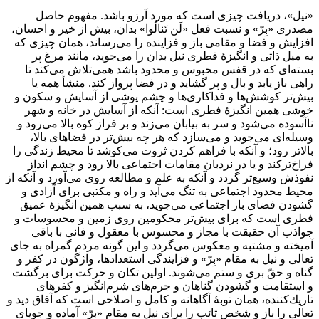
«نيل»، دريافت چيزى است كه مورد آرزو باشد. مفهوم حاصل
مصدرى «بِرّ» و نسبت فعل «لَن تَنالُوا» بدان، بيش از خير و احسان،
افزايش و فضا و مقامى باز و فزاينده را مى‌رساند، همان چيزى كه
به ميل ذاتى و انگيزۀ فطرى نيل بدان را مى‌جويد، مانند مرغ پر
بسته‌اى كه در قفس محبوس و محدود باشد همى‌تلاش مى‌كند تا
راهى باز يابد و بال و پر گشايد و در فضا پرواز كند. منشأ همه يا
بيش‌تر كوشش‌ها و فداكارى‌ها و چشم پوشى از آسايش و سكون و
خوشى ‌همين انگيزۀ فطرى است: آنكه از آسايش در خانه و شهر
ناآسوده مى‌شود و سر به بيابان مى‌زند و بر فراز كوه بالا مى‌رود و
وسيله‌اى مى‌جويد و مى‌سازد كه هر چه بيش‌تر در فضاهاى بالا،
بالاتر رود؛ و آنكه با فراهم كردن ثروت مى‌كوشد تا محيط زندگى را
فراخ‌تركند و يا در نردبان مقامات اجتماعى بالا رود و چشم انداز
نفوذش وسيع‌تر گردد و آنكه به علم و مطالعه روى مى‌آورد و آنكه از
محيط محدود اجتماعى به تنگ مى‌آيد و راه و مكتبى براى آزادى و
گشودن فضاى باز اجتماعى ‌مى‌جويد، به سبب همين انگيزۀ عميق
فطرى است كه براى بيش‌تر محكومين روى ‌زمين و محسوسات و
جواذب آن حقيقت با مجاز و محسوس با معقول و فانى با باقى
آميخته و مشتبه و معكوس مى‌گردد و اين گونه مردم گمراه به جاى
تعالى و نيل به مقام «بِرّ» و فزايندگى استعدادها، واژگون در كفر و
گناه و حقّ برى و ستم مى‌شوند. اولين تكان و حركت براى برگشت
و استقامت و گشودن گناهان و جرم‌هاى شرم‌انگيز و كفرهاى
تاريك‌كننده، همان توبۀ آگاهانه و كامل و اصلاحى است كه آفاق ديد و
تعالى را باز و شخص تائب را براى نيل به مقام «بِرّ» آماده و جوياى