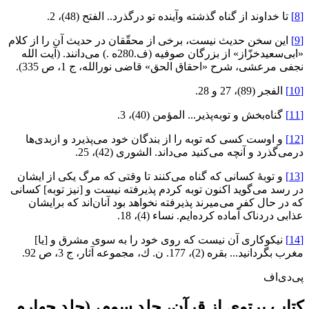
[8]
تا خداوند از گناه گذشته وآينده تو درگذرد.. الفتح (48)، 2.
[9]
اين سخن حديث نيست، برخى از محقّقان در حديث آن را از كلام
«ابى‌سعيدخزّاز» از بزرگان صوفيه (ف.280ه .) مى‌دانند. (آيت الله
نجفى مرعشى، شرح «احقاق الحق» قاضى نورالله، ج 1، ص 335).
[10]
الفجر (89)، 27 و 28.
[11]
گناه‌بخش و توبه‌پذير... المؤمن (40)، 3.
[12]
و اوست كسى كه توبه را از بندگان خود مى‌پذيرد و ازبدى‌ها
درمى‌گذرد و آنچه مى‌كنيد مى‌داند. الشورى (42)، 25.
[13]
و توبۀ كسانى كه گناه مى‌كنند تا وقتى كه مرگ يكى از ايشان
در رسد مى‌گويد اكنون توبه كردم پذيرفته نيست و [نيز توبه] كسانى
كه در حال كفر مى‌ميرند پذيرفته نخواهد بود آنان‌اند كه برايشان
عذابى دردناک آماده كرده‌ايم. نساء (4)، 18.
[14]
نيكوكارى آن نيست كه روى خود را به سوى مشرق و [يا]
مغرب بگردانيد... بقره (2)، 177. ن. ك، مجموعه آثار، ج 3، ص 92.
پی‌دی‌اف
کتاب پرتوی از قرآن، جلد سوم، (جلد چهارم