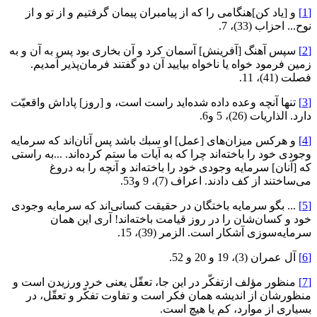
[1]
و [ياد كن]هنگامى را كه از پيامبران پيمان گرفتيم و از تو و از
نوح... احزاب (33)، 7.
[2]
سپس آهنگ [آفرينش] آسمان كرد و آن بخارى بود پس به آن و به
زمين فرمود خواه يا ناخواه بياييد آن دو گفتند فرمان‌پذير آمديم.
فصلت (41)، 11.
[3]
تنها آنچه وعده داده شده‌ايد راست است، و [روز] پاداش واقعيّت
دارد. الذاريات (26)، 5 و6.
[4]
و هركس ميزان‌هاى [عمل] او سبك باشد پس آنان‌اند كه سرمايه
وجودى خود را باخته‌اند چرا كه به آيات ما ستم كرده‌اند. ...به راستى
كه [آنان] سرمايه وجودى خود را باخته‌اند و آنچه را به دروغ
مى‌ساختند از كف دادند. اعراف (7)، 9 و53.
[5]
... بگو سرمايه باختگان در حقيقت كسانى‌اند كه سرمايه وجودى
خود و كسان‌شان را در روز قيامت باخته‌اند! آرى اين همان
سرمايه‌سوزى آشكار است. الزمر (39)، 15.
[6]
آل عمران (3)، 19 و 20 و 52.
[7]
منظور مؤلف ازتفكّر در اين جا، تعقّل يعنى خرد ورزيدن است و
منظورشان از انديشه همان فكر است و تفاوت تفكّر و تعقّل، در
بسيارى از موارد، كم يا هيچ است.