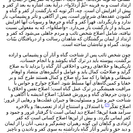
ارتداد است و به قرينه «ثُمَّ اَزدادُوا»، درآيۀ بعد، اشاره به بعد از كفر و
پيش از افزايش آن است. چه، اگر توبه كه بازگشت از كفر و گناه و
گشودن عقده‌هاى شرم‌آور است، پس از آگاهى و تأثر و پشيمانى، باز
ندارد و بازنگرداند، قهراً كفر و گناه و جرم‌ها و رسوبات آنها افزايش
مى‌يابد و از بازگشت باز مى‌دارد. «وَأَصلَحُوا»، كه به مفعولى نسبت
نيافته، شامل اصلاح شخص تائب و مردم جاهلى مى‌شود كه كفر و
ارتداد از ايمان برگشتگان كه شاهدان رسالت و از دريافتگان بيّنات
بودند، گمراه و تباه‌شان ساخته است.
چون شخص تائب پس از شناخت گناه و آثار آن و پشيمانى و اراده
برگشت، پيوسته بايد در ترك گناه بكوشد و با انجام حسنات،
تاريكى‌ها و خلاءهاى روحى ‌و اخلاقى آثار گناه را بزدايد تا به صلاح
گرايد و صلاحيّت كمال يابد و عوامل و انگيزه‌هاى متضاد و اوهام
شيطانى و هواها را كه سدّ راه صلاح و كمال هستند طرح كند و بر
خفايا و كمين‌گاه‌هاى آنها مسلّط شود. اصلاح جوارح و حواس با
مراقبت هميشگى در ترک عمل گناه است؛ اصلاح نفس و اخلاق با
زدودن جرم‌هاى گناه و پرورش فضايل؛ اصلاح انديشه با آگاهى و
شناخت خير و شرّ و مسئوليت‌ها و جبران غفلت‌ها و رهايى از غرور؛
[7]
اصلاح تفكّر
با استدلال و استنتاج آزاد از تعصب‌ها؛ و بالاخره
سرآمد همۀ اين‌ها؛ اصلاح ديد ايمانى است تا گرفتار غرور و جمود و
كفر ايمانى نگردد. و بيش از اين‌ها اصلاح كسانى است كه كفر
ارتدادى و گناهان اين گونه رهبران چشم‌گير و دينى، آنان را از ايمان
و ديد حق و تأثير و آثار گناه بازداشته به سوى كفر و ناديدن و ناچيز