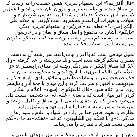
«قال أَاَقرَرتُم؟» اين استفهام تقريرى همين حقيقت را مى‌رساند كه
اين ميثاق بايد به وسيلۀ پيغمبران و پيروان آنان تحقق يابد و با عمل و
كوشش آنان تثبيت گردد تا سر رشتۀ آن را كه سررشتۀ تاريخ و
تحولات و تغييرات آن است، محكم به دست گيرند: «وَ اَخَذتُم عَلَى
ذالِكُم اِصرِى؟» عطف به «اَقرَرتُم» و استفهام تقريرى ديگر.
«ذالِكُم»، اشاره به مجموع و اصل ميثاق و ايمان و يارى رسول
است. «اِصر»، محكم بستن رشته يا رشته محكم يا ميخكوب كردن
سر رشته يا سر رشتۀ ميخكوب شده.
تمثيل ميثاقى است كه با اقرار ثبات يافته. سر رشتۀ آن به دست
پيمبران محكم گرفته شده است و يك سررشته را خدا گرفته: «وَ اِذ
اَخَذَ اللّهُ مِيثاقَ النَّبِيّين»، سر ديگر رشتۀ اين ميثاق را پيغمبران: «وَ
اَخَذتُم عَلَى ذالِكُم اِصرِى»، تا تاريخِ كُند و بند محكوميت انسان به
حكم طبيعت و غرائز و عادات طبيعى و علائق مادى، تاريخ حاكم بر
سرنوشت و اختيار و سرعت گردد و اين ميثاق با همۀ آثار و نتايجش
روى آيد و اعلام شود: «قالَ فَاشهَدُوا». «اِشهاد»، اعلام و آشكار
كردن امر پنهان است كه با تعدى «عَلَيه، لَه» به شخصى نسبت داده
مى‌شود. همين كه آن بندهاى طبيعى با اين ميثاق و تكامل باز شد و
سرنوشت و سررشته به اختيار انسان متعهد و مسئول درآمد،
نظارت و معيت خاص خدا نيز وارد در اشهاد و اعلام و نمودارها
مى‌گردد: «وَ اَنا مَعَكُم مِنَ الشّاهِدِين» كه قيد «مَعَكُم» به جاى «لَكُم»
همين معيت همراه با نظارت را مى‌رساند.
پيش از اين مسير تاريخ، انسان محكوم عوامل نيازهاى طبيعى و