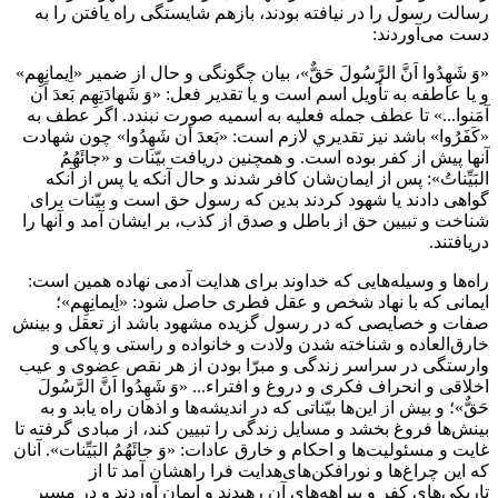
رسالت رسول را در نيافته بودند، بازهم شايستگى راه يافتن را به
دست مى‌آوردند:
«وَ شَهِدُوا اَنَّ الرَّسُولَ حَقٌّ»، بيان چگونگى و حال از ضمير «اِيمانِهِم»
و يا عاطفه به تأويل اسم است و يا تقدير فعل: «وَ شَهادَتِهِم بَعدَ اَن
آمَنوا...» تا عطف جمله فعليه به اسميه صورت نبندد. اگر عطف به
«كَفَرُوا» باشد نيز تقديري ‌لازم است: «بَعدَ أن شَهِدُوا» چون شهادت
آنها پيش از كفر بوده است. و همچنين دريافت بيّنات و «جائَهُمُ
البَيِّناتُ»: پس از ايمان‌شان كافر شدند و حال آنكه يا پس از آنكه
گواهى دادند يا شهود كردند بدين كه رسول حق است و بيّنات براى
شناخت و تبيين حق از باطل و صدق از كذب، بر ايشان آمد و آنها را
دريافتند.
راه‌ها و وسيله‌هايى كه خداوند براى هدايت آدمى نهاده همين است:
ايمانى كه با نهاد شخص و عقل فطرى حاصل شود: «اِيمانِهِم»؛
صفات و خصايصى كه در رسول گزيده مشهود باشد از تعقل و بينش
خارق‌العاده و شناخته شدن ولادت و خانواده و راستى و پاكى و
وارستگى در سراسر زندگى و مبرّا بودن از هر نقص عضوى و عيب
اخلاقى و انحراف فكرى و دروغ و افتراء... «وَ شَهِدُوا اَنَّ الرَّسُولَ
حَقٌّ»؛ و بيش از اين‌ها بيّناتى كه در انديشه‌ها و اذهان راه يابد و به
بينش‌ها فروغ بخشد و مسايل زندگى را تبيين كند، از مبادى گرفته تا
غايت و مسئوليت‌ها و احكام و خارق عادات: «وَ جائَهُمُ البَيِّنات». آنان
كه اين چراغ‌ها و نورافكن‌هاى‌هدايت فرا راهشان آمد تا از
تاريكى‌هاى كفر و بيراهه‌هاى آن رهيدند و ايمان آوردند و در مسير