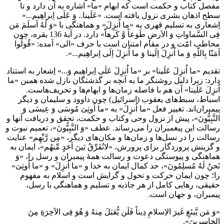
مفصل كتاب و حكمت است كه ابهام «ما» اشاره به آن دارد و تا
سطح اذهان بشرى نزول يافته است. «عَلَينا.. وَ عَلَى اِبراهِيم...»
اِشعارى به تسليم قهرى به «ما اُنزِلَ» و هماهنگى با «وَ لَهُ اَسلَمَ مَن
فِى السَّماواتِ وَ الاَرضِ طَوعاً وَّ كَرهاًً» دارد. در آيۀ 136 بقره، چون
مخاطب امّت و در مقام امتنان است با حرف «الى» آمده: «قُولُوا
آمَنّا بِاللّهِ وَ ما اُنزِلَ اِلَينا وَ ما اُنزِلَ اِلَى اِبراهِيم...».
تقديم «ما اُنزِلَ عَلَينا» بر «ما اُنزِلَ عَلَى اِبراهِيم وَ...» اِشعار به استناد
دارد: زيرا دليل روشنگر ما به آنچه بر گذشتگان نازل شده همين «ما
اُنزِلَ عَلَينا» آن هم با فاصله زمان‌ها و ابهام‌ها و تحريف‌هاست.
اسباط، سبط‌هاى يعقوب (اسرائيل) چون داوود و سليمان و ديگر
پيمبران‌اند. تغيير فعل «ما اُنزِلَ» به «ما اُوتِىَ مُوسَى وَ عِيسَى وَ
النَّبِيُّونَ»، پيش از نزول وحى وكتاب و حكمت، تحقق و دريافت آنها و
رسالت اين پيغمبران را مى‌رساند. عطف «وَ النَّبِيُّونَ»، تعميم نبوت و
رسالت را در نسل‌ها و زمان‌ها و مكان‌هاى ديگر، «مِن رَّبِّهِم» عنايت
و گزينش پروردگار براى پرورش، «لانُفَرِّقُ بَينَ اَحَدٍ مِّنهُم»، ايمان به
هماهنگى و پيوستگى دعوت و رسالت همۀ پيمبران و رسل را، «وَ
نَحنُ لَهُ مُسلِمُونَ»، حد كمال ايمان به خدا و «ما اُنزِلَ» و «ما اُوتِىَ»
را؛ چون ايمان حركت و تحول و گرايش است و اسلام به مفهوم
حقيقى، رهايى كامل از هر جاذبه و تسليم و هماهنگى با رسل،
پيمبران، و جهان است.
«وَ مَن يَّبتَغِ غَيرَ الاِسلامِ دِيناً فَلَن يُّقبَلَ مِنهُ وَ هُوَ فِى الآخِرَةِ مِنَ
الخاسِرِينَ».