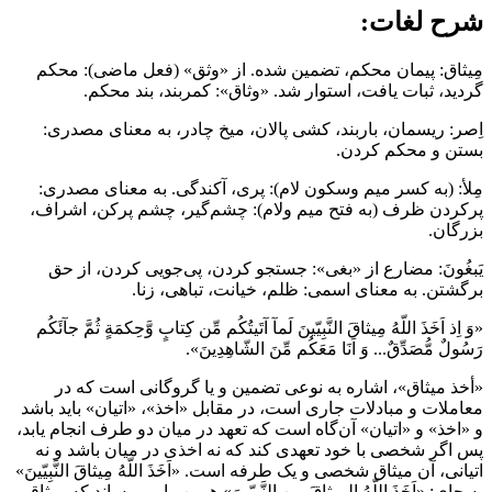
شرح لغات:
مِيثاق: پيمان محكم، تضمين شده. از «وثق» (فعل ماضى): محكم
گرديد، ثبات يافت، استوار شد. «وثاق»: كمربند، بند محكم.
اِصر: ريسمان، باربند، كشى پالان، ميخ چادر، به معناى مصدرى:
بستن و محكم كردن.
مِلأ: (به كسر ميم وسكون لام): پرى، آكندگى. به معناى مصدرى:
پركردن ظرف (به فتح ميم ولام): چشم‌گير، چشم پركن، اشراف،
بزرگان.
يَبغُونَ: مضارع از «بغى»: جستجو كردن، پى‌جويى كردن، از حق
برگشتن. به معناى اسمى: ظلم، خيانت، تباهى، زنا.
«وَ اِذ اَخَذَ اللّهُ مِيثاقَ النَّبِيّينَ لَمآ آتَيتُكُم مِّن كِتابٍ وَّحِكمَةٍ ثُمَّ جآئَكُم
رَسُولٌ مُّصَدِّقٌ... وَ اَنَا مَعَكُم مِّنَ الشّاهِدِينَ».
«أخذ ميثاق»، اشاره به نوعى تضمين و يا گروگانى است كه در
معاملات و مبادلات جارى است، در مقابل «اخذ»، «اتيان» بايد باشد
و «اخذ» و «اتيان» آن‌گاه است كه تعهد در ميان دو طرف انجام يابد،
پس اگر شخصى با خود تعهدى كند كه نه اخذى در ميان باشد و نه
اتيانى، آن ميثاق شخصى و یک طرفه است. «اَخَذَ اللّهُ مِيثاقَ النَّبِيّينَ»
به جاى: «اَخَذَ اللّهُ المِيثاقَ مِن النَّبِيّينَ» همين را مى‌رساند كه ميثاقى