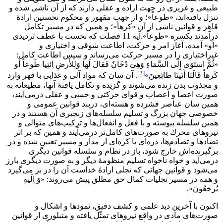
طبيعى و غريزى در جهت اراده و عقلى دارند كه از آن ناشى شده و
تنزل يافته‌اند، «طوعاً»؛ و از جهت مقهور و محكوم نخستين ارادۀ
قاهر و قوانين ناشى از آن «كرهاً»؛ و همين كه در مسير تكامل
درآمدند يكسره «طوعاً».آيه 11 فصلت كه نخست با عطف ترديدى
«اَو» آمده، آغاز امر و حركت، اطاعت شوقى و اختيارى و
غيراختيارى‌ را در مسير حركت مى‌رساند و سپس اطاعت كامل:
«ثُمَّ استَوَى إِلَى السَّمَاءِ وَهِىَ دُخَانٌ فَقالَ لَها وَلِلأَرضِ اِئتِيا طَوعاً أَو
[2]
كَرهاً قَالَتَا أَتَينَا طائِعِينَ»
. آن سان كه مواد آلى و غذايى با قهر وارد
و مجذوب بدن زنده مى‌شوند و گزيده و تكامل يافتۀ آنها، مطيعانه به
صورت اعضا و اعصاب و قواى حركتى و حسى و عقلى درمى‌آيند،
همين سان عناصر فشرده و هسته‌اى، دربند قوانين عمومى و
خصوصى جهان بزرگ و تسليم سلسله‌هاى زنجيرى آن هستند و در
همين سلسله پيوسته و با فعل و انفعال‌ها و تركيب‌هاى متوالى و
نيروهاى محرك به صورت‌هاى كامل‌تر درمى‌آيند و همين كه بر اثر
تضادها و تصادم‌ها، ذره‌اى يا كره‌اى از مدار و مسير تعيين شده و در
برگيرنده‌اش خارج شود، باز در نظام و سلسله قوانين ديگرى
درمى‌آيد و خواه ناخواه تسليم منظومۀ ديگر و به صورت ديگرى بارز
مى‌شود و قوانين جهانى كه تجلى ارادۀ خداست آن را در بر مى‌گيرد
و همه در مسير تجليات كمال حق مطلق پيش مى‌روند: «وَ اِلَيهِ
يُرجَعُونَ».
اكنون با آخرين ديد علمى و كشف دقيق، نمودها و اشكال و
صورت‌هاى مادى در واقع نيروهاى تمثّل يافته و متبلورى از قوانين