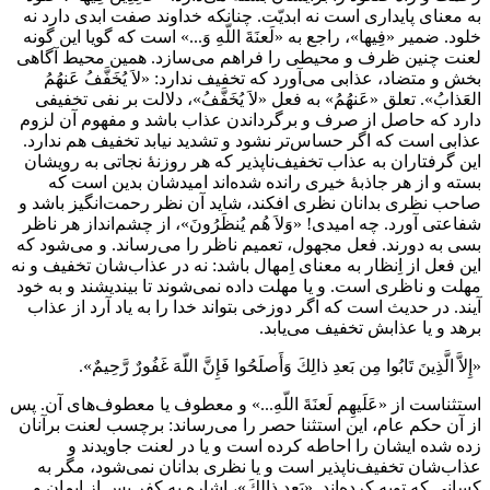
به معناى پايدارى است نه ابديّت. چنانكه خداوند صفت ابدى دارد نه
خلود. ضمير «فِيها»، راجع به «لَعنَةَ اللّهِ وَ...» است كه گويا اين گونه
لعنت چنين ظرف و محيطى را فراهم مى‌سازد. همين محيط آگاهى
بخش و متضاد، عذابى مى‌آورد كه تخفيف ندارد: «لاَ يُخَفَّفُ عَنهُمُ
العَذابُ». تعلق «عَنهُمُ» به فعل «لاَ يُخَفَّفُ»، دلالت بر نفى تخفيفى
دارد كه حاصل از صرف و برگرداندن عذاب باشد و مفهوم آن لزوم
عذابى است كه اگر حساس‌تر نشود و تشديد نيابد تخفيف هم ندارد.
اين گرفتاران به عذاب تخفيف‌ناپذير كه هر روزنۀ نجاتى به رويشان
بسته و از هر جاذبۀ خيرى رانده شده‌اند اميدشان بدين است كه
صاحب نظرى بدانان نظرى افكند، شايد آن نظر رحمت‌انگيز باشد و
شفاعتى آورد. چه اميدى! «وَلاَ هُم يُنظَرُونَ»، از چشم‌انداز هر ناظر
بسى به دورند. فعل مجهول، تعميم ناظر را مى‌رساند. و مى‌شود كه
اين فعل از اِنظار به معناى اِمهال باشد: نه در عذاب‌شان تخفيف و نه
مهلت و ناظرى است. و يا مهلت داده نمى‌شوند تا بينديشند و به خود
آيند. در حديث است كه اگر دوزخى بتواند خدا را به ياد آرد از عذاب
برهد و يا عذابش تخفيف مى‌يابد.
«إِلاَّ الَّذِينَ تَابُوا مِن بَعدِ ذالِكَ وَأَصلَحُوا فَإِنَّ اللّهَ غَفُورٌ رَّحِيمٌ».
استثناست از «عَلَيهِم لَعنَةَ اللّهِ...» و معطوف يا معطوف‌هاى آن. پس
از آن حكم عام، اين استثنا حصر را مى‌رساند: برچسب لعنت برآنان
زده شده ايشان را احاطه كرده است و يا در لعنت جاويدند و
عذاب‌شان تخفيف‌ناپذير است و يا نظرى بدانان نمى‌شود، مگر به
كسانى كه توبه كرده‌اند. «بَعدِ ذالِكَ»، اشاره به كفر پس از ايمان و