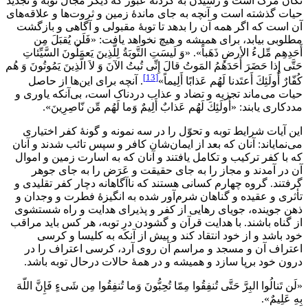
تكان مرگ است و رسيدن به گردنۀ عبور كه ديگر مجال توبه و تجديد
حيات گذشته است و آنچه به جاى ماندۀ زمين و ثروت‌ها و علاقه‌هاى
آن است كه اگر همه آن را بدهد تا توبۀ مقبولى و آگاهى و بازگشت
مطلوبى بيابد، براى هميشه و هيچ نخواهد يافت: «فَلَن يُقبَلَ مِن
أَحَدِهِم مِّلءُ الأرضِ ذَهَباً». «وَ لَيسَتِ التَّوبَةُ لِلَّذِينَ يَعمَلُونَ السَّيِّئاتِ
حَتَّى إِذا حَضَرَ أَحَدَهُمُ المَوتُ قالَ إِنِّى تُبتُ الآنَ وَ لاَ الَّذِينَ يَمُوتُونَ وَ هُم
[13]
كُفّارٌ أُولَئِكَ أَعتَدنا لَهُم عَذابًا أَلِيماً»
. آنچه براى اين‌ها از حاصل
حيات مى‌ماند تجزيه و تضاد و عذاب دردناک است، بى‌آنكه ياورى و
مددكارى يابند: «أُولَئِكَ لَهُم عَذابٌ أَلِيمٌ وَما لَهُم مِّن نّاصِرِينَ».
اين آيات شرايط توبه و تحوّل را در سه نمونه و گونۀ كفر اختيارى
مى‌نماياند: آنان كه بعد از ايمان‌شان كافر و سپس تائب شدند و آنان
كه با كفر تركيب و تكامل يافتند و آنان كه به اسارت زمين و اموال
آن در آمدند و مجاز را به جاى حقيقت و عَرَض را به جاى جوهر
گرفتند. گروه چهارم كسانى هستند كه ناآگاهانه دچار كفر تقليدى و
تأثرى و عقيده و گناهان شرم‌آور شده به انگيزۀ فطرت و وجدان و
ذهن جوينده، جوياى رهايى از كفر و پذيراى هدايت و راه شستشوى
از گناه باشند. با هدايت قرآن و گشودن درِ توبه، هر كس بايد مراقب
خود باشد و از خود انتقاد كند و پيش از آنكه به كليسا و كرسى
اعتراف آن و مسجد و مراسم آن روى آرد، كرسى ‌اعتراف را در
درون خود برپا سازد و هميشه و در همۀ حالات درحال توبه باشد.
«لَن تَنالُوا البِرَّ حَتَّى تُنفِقُوا مِمّا تُحِبُّونَ وَما تُنفِقُوا مِن شَىءٍ فَإِنَّ اللّهَ
بِهِ عَلِيمٌ».