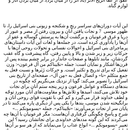
عفو، از عَفَا الرَّيحُ الاَثَرَ (باد اثر را از ميان برد)، از ميان بردن آثار و
لوازم گناه.
اين آيات دوران‌هاى سراسر رنج و شكنجه و زبونى بنى اسرائيل را، تا
ظهور موسى 7 و نجات يافتن آنان و بيرون رفتن از مصر و عبور از
دريا و غرق فرعونيان و برگشت آن‌ها به پرستش گوساله و عفو از
آن‌ها را يادآورى كرده است. در جمله‌ها و لغات اين آيات داستان‌هاى
پرماجراى بنى اسرائيل و احوالات نفسانى و تحولات روحى آن‌ها با
حركاتِ زير و زبر شدن و بالا و پايين رفتن، گاه پيشرفت و گاه عقب
گردشان، مانند تابلوها و صفحات جاندار در برابر چشم بيننده پس از
قرن‌ها آشكار و نمايان است: جمله «نجّيناكم من آل فرعون»: وزن
تفعيل كه براى تدريج و تكثير است. و حركات زَبَرها و نسبت فعل به
جمعِ متكلمِ «نا» و اتصال فعل به «مِن آل»، صفحه‌اى از تاريخ بنى
اسرائيل را تصوير مى‌كند: گويا از نزديك مى‌نگريم كه چگونه در
بندهاى دستگاه و عوامل فرعون و زير پنجه ستم آنان براى نجات
خود تلاش مى‌كنند، اميدها و تلاش‌ها و مقاومت‌هاى آنان مورد توجّه
و لطف خداوند قرار مى‌گيرد و كم كم، با تقويت قواى روحى آنان و
برانگيخته شدن موسى، بندها را يكى پس از ديگرى پاره مى‌كنند تا در
پايان سر از نجات برمى‌آورند: «نجّيناكم». جمله «يسومونكم ...»
شرح و پاسخِ چگونگى گرفتارى آن‌هاست: مگر فرعونيان با آن‌ها چه
مى‌كردند كه اين گونه مددهاى خداوندى براى نجاتشان رسيد؟ اين
تعبير «يسومونكم ...» انواع عذاب را مى‌نماياند كه از هر سو بر آن‌ها