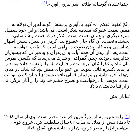
[4]
اجتماعشان گوساله طلائى سر بيرون آورد».
«ثُمّ عَفونا عنكم ...» گويا يادآورى پرستش گوساله براى توجّه به
همين نعمت عفو كه مقدمه شكر است، مى‌باشد، و اين خود تفصيل
مورد ديگرى از همان نعمت است. شكر درك نعمت و شناسايى
بخشنده نعمت، آن گاه حال خضوع پيدا كردن در نفس، سپس اظهار
شناسايى و به كار بردن نعمت در راهى است كه مُنعم خواسته
است. پس از ديدن آن همه آيات و آن پدران و پيامبرانى كه پيشوايان
خداپرستى بودند، چنين گمراهى و شرك مى‌رساند كه يكسره نفوس
آنان تباه و عقولشان تيره شده و قابليت بقا را از دست داده بودند و
مى‌بايد يكسره فانى شوند. اين عفو براى همين بود كه شايد در ميان
آن‌ها يا فرزندانشان مردمان قابلى يافت شود؛ (يا چنان كه در تورات
است، موسى با درخواست و تضرع خشم خداوند را از آنان برگرداند
و از فنا نجاتشان داد).
//پایان متن
[1]
رامسس دوم از بزرگ‌ترين فراعنه مصر است. وى از سال 1292
تا 1225 پيش از ميلاد به مدّت 67 سال سلطنت كرد. خروج قوم
بنى‌اسرائيل از مصر در زمان او يا جانشينش اتّفاق افتاد.