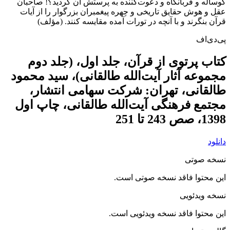
گوساله و قربانگاه و دعوت‌كننده به پرستش آن گرديد؟! صاحبان
عقل و هوش حقايق تاريخى و چهره پيغمبران بزرگوار را از آيات
قرآن بنگرند و با آنچه در تورات آمده مقايسه كنند. (مؤلف)
پی‌دی‌اف
کتاب پرتوی از قرآن، جلد اول، (جلد دوم
مجموعه آثار آیت‌الله طالقانی)، سید محمود
طالقانی، تهران: شرکت سهامی انتشار،
مجتمع فرهنگی آیت‌الله طالقانی، چاپ اول
1398، صص 243 تا 251
دانلود
نسخه صوتی
این محتوا فاقد نسخه صوتی است.
نسخه ویدئویی
این محتوا فاقد نسخه ویدئویی است.