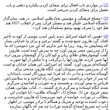
[2]
در مواردى باب افعال براى متعدّى كردن يكباره و دفعى و باب
تفعيل براى متعدّى كردن تدريجى است.
[3]
«مصلح فرهنگى و مؤسس تجدّدطلبى اسلامى در هند، بنيان‌گذار
دانشگاه اسلامى عليگر هند و مفسّر قرآن. پس از انقلاب 1857 هند
همّ خود را صرف بهبود وضع مسلمانان هند كرد».
[4]
«همين كه قبيله اسرائيل ديدند پايين آمدن موسى از كوه به تأخير
افتاد، گرد هارون جمع شدند و گفتند: برخيز و براى ما خدايانى بساز
كه پيشاپيش ما روند، زيرا ما خبر نداريم كه اين مرد (موسى) كه ما
را از سرزمين مصر بيرون آورد چه به سرش آمده است. هارون
گفت گوشواره‌هاى طلاى زنان و كودكان را از گوششان بيرون آرند.
آنها چنين كردند. هارون آنها را برگرفت و با چكش از آنها صورت
گوساله‌اى بيرون آورد. گفتند: اى اسرائيل، اين همان خدايان تو است
كه از سرزمين مصر بيرونتان آورد. آنگاه هارون مذبحى براى
گوساله ساخت و ندا در داد كه فردا عيد پروردگار است. بامدادان،
كه سر از خواب برداشتند، دودِ بخورات راه انداخته و به سلامتى‌اش
قربانى به پيش آوردند، و نشستند و به خوردن و آشاميدن سرگرم
شدند آنگاه ايستاده و سرگرم بازى گشتند...»، كتاب مقدّس، همان،
سِفر خروج، ص 32، صحاح 32، «گوساله طلايى». [با خواندن اين
مطالب در تورات، خواننده از خود مى‌پرسد] كه هارون خداپرست و
دعوت كننده به توحيد و شريک و همگام با برادر موسى، در اظهار
آيات (به تصريح اَصحاحِ گذشته تورات) چه شد كه ناگهان سازنده