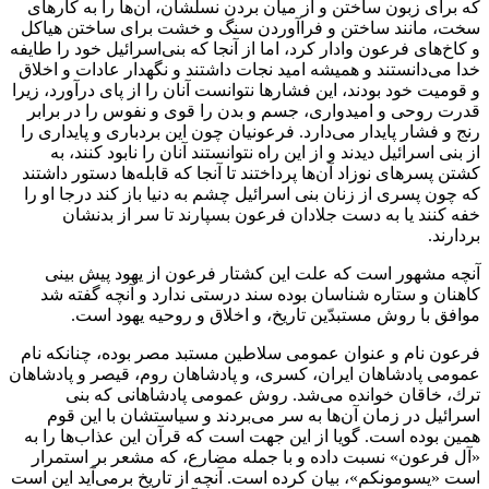
كه براى زبون ساختن و از ميان بردن نسلشان، آن‌ها را به كارهاى
سخت، مانند ساختن و فراآوردن سنگ و خشت براى ساختن هياكل
و كاخ‌هاى فرعون وادار كرد، اما از آنجا كه بنى‌اسرائيل خود را طايفه
خدا مى‌دانستند و هميشه اميد نجات داشتند و نگهدار عادات و اخلاق
و قوميت خود بودند، اين فشارها نتوانست آنان را از پاى درآورد، زيرا
قدرت روحى و اميدوارى، جسم و بدن را قوى و نفوس را در برابر
رنج و فشار پايدار مى‌دارد. فرعونيان چون اين بردبارى و پايدارى را
از بنى اسرائيل ديدند و از اين راه نتوانستند آنان را نابود كنند، به
كشتن پسرهاى نوزاد آن‌ها پرداختند تا آنجا كه قابله‌ها دستور داشتند
كه چون پسرى از زنان بنى اسرائيل چشم به دنيا باز كند درجا او را
خفه كنند يا به دست جلادان فرعون بسپارند تا سر از بدنشان
بردارند.
آنچه مشهور است كه علت اين كشتار فرعون از يهود پيش بينى
كاهنان و ستاره شناسان بوده سند درستى ندارد و آنچه گفته شد
موافق با روش مستبدّين تاريخ، و اخلاق و روحيه يهود است.
فرعون نام و عنوان عمومى سلاطين مستبد مصر بوده، چنانكه نام
عمومى پادشاهان ايران، كسرى، و پادشاهان روم، قيصر و پادشاهان
ترك، خاقان خوانده مى‌شد. روش عمومى پادشاهانى كه بنى
اسرائيل در زمان آن‌ها به سر مى‌بردند و سياستشان با اين قوم
همين بوده است. گويا از اين جهت است كه قرآن اين عذاب‌ها را به
«آل فرعون» نسبت داده و با جمله مضارع، كه مشعر بر استمرار
است «يسومونكم»، بيان كرده است. آنچه از تاريخ برمى‌آيد اين است