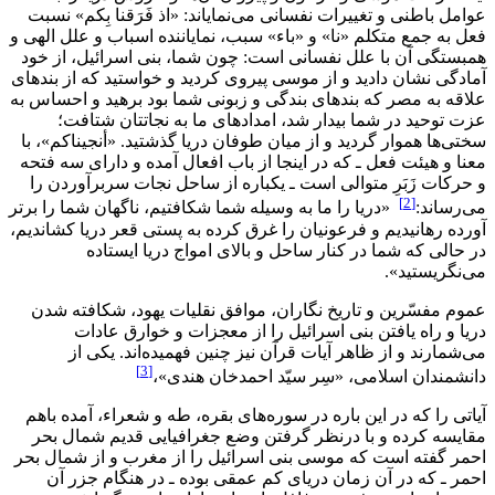
عوامل باطنى و تغييرات نفسانى مى‌نماياند: «اذ فَرَقنا بِكم» نسبت
فعل به جمع متكلم «نا» و «باء» سبب، نماياننده اسباب و علل الهى و
همبستگى آن با علل نفسانى است: چون شما، بنى اسرائيل، از خود
آمادگى نشان داديد و از موسى پيروى كرديد و خواستيد كه از بندهاى
علاقه به مصر كه بندهاى بندگى و زبونى شما بود برهيد و احساس به
عزت توحيد در شما بيدار شد، امدادهاى ما به نجاتتان شتافت؛
سختى‌ها هموار گرديد و از ميان طوفان دريا گذشتيد. «أنجيناكم»، با
معنا و هيئت فعل ـ كه در اينجا از باب افعال آمده و داراى سه فتحه
و حركات زَبَرِ متوالى است ـ يكباره از ساحل نجات سربرآوردن را
[2]
مى‌رساند:
«دريا را ما به وسيله شما شكافتيم، ناگهان شما را برتر
آورده رهانيديم و فرعونيان را غرق كرده به پستى قعر دريا كشانديم،
در حالى كه شما در كنار ساحل و بالاى امواج دريا ايستاده
مى‌نگريستيد».
عموم مفسّرين و تاريخ نگاران، موافق نقليات يهود، شكافته شدن
دريا و راه يافتن بنى اسرائيل را از معجزات و خوارق عادات
مى‌شمارند و از ظاهر آيات قرآن نيز چنين فهميده‌اند. يكى از
[3]
دانشمندان اسلامى، «سِر سيّد احمدخان هندى»،
آياتى را كه در اين باره در سوره‌هاى بقره، طه و شعراء، آمده باهم
مقايسه كرده و با درنظر گرفتن وضع جغرافيايى قديم شمال بحر
احمر گفته است كه موسى بنى اسرائيل را از مغرب و از شمال بحر
احمر ـ كه در آن زمان درياى كم عمقى بوده ـ در هنگام جزر آن