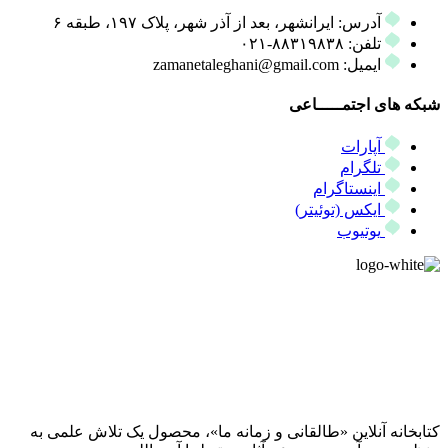
آدرس: ایرانشهر، بعد از آذر شهر، پلاک ۱۹۷، طبقه ۶
تلفن: ۸۸۳۱۹۸۳۸-۰۲۱
ایمیل: zamanetaleghani@gmail.com
شبکه های اجتمـــــاعی
آپارات
تلگرام
اینستاگرام
ایکس (توئیتر)
یوتیوب
کتابخانه آنلاین «طالقانی و زمانه ما»، محصول یک تلاش علمی به