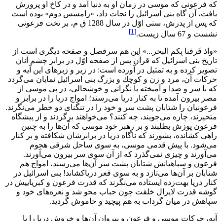
كه فرعونى كه موسى در زمان او به دنيا آمد و در كاخ او پرورش
يافت، آن گاه بنى اسرائيل را نجات داد، «رامسس دوم» بوده است
كه پس از پدرش، ستى اوّل در سال 1288 ق م، بر تخت فرعونى
[1]
نشست و 67 سال زيست.
«واذ فَرقنا بِكم البحر...» اين هم سرفصل و صفحه ديگرى است از
تاريخ بنى اسرائيل كه قرآن پس از صفحه اوّل در برابر چشم آنان
تصوير كرده و به تمثيل در آورده است: در زير و زبرهاى اين آيه و
حركات آن، مرد و زن و كوچك و بزرگ بنى اسرائيل نمايان مى‌گردد
كه با سر و صدا و آميخته با نگرانى و خوشحالى، در پى موسى از
مصر بيرون آمده تا به كنار دريا مى‌رسند؛ امواج دريا را در برابر و
فرعونيان را شتابان پشت سر و خود را در تنگناى دو خطر مى‌نگرند.
متحيرند، چاره مى‌جويند، چه كنند؟ مى‌خواهند برگردند و از پيشگاه
فرعون پوزش بطلبند و بر رهبر خود موسى كه آن‌ها را به چنين
راهى كشانده، بشورند كه ناگاه دريا در برابرشان شكافته و بر كنار
مى‌شود. با پيش قدمى موسى، به سوى ساحل شرقى هجوم
مى‌آورند و چيزى نمى‌گذرد كه از آن سوى سر بيرون مى‌آورند.
فرعون و سپاهيانش شتابان پشت سر آن‌ها مى‌رسند، امواج هم
شتابان بر آن‌ها مى‌تازد و به سوى قعر درياكشاند! بنى اسرائيل در
كنار دريا بهت‌زده ايستاده مى‌نگرند كه قدرت فرعون و كبرياييش در
گوشه قدرت لايزال خلقت چون حباب محو شد و نعره‌هاى خود و
سپاهش در ميان گرداب به هم پيچيد و خاموش گرديد.
آيه، حركات موسى و فرعون و پيروان آن‌ها و خروش دريا را با