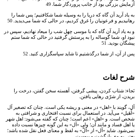
آزمايش بزرگى بود از جانب پروردگار شما. 49
به ياد آريد آن گاه كه دريا را به وسيله شما شكافتيم؛ پس شما را
رهانيديم و فرعونيان را غرق كرديم، در حالى كه شما مى‌ديديد. 50
و به ياد آريد آن گاه كه با موسى چهل شب را ميعاد نهاديم، سپس در
نبود او، شما گوساله را به پرستش گرفتيد در حالى كه شما ستم
پيشگان بوديد. 51
پس از آن، از شما درگذشتيم تا شايد سپاسگزارى كنيد. 52
شرح لغات
نَجاء: شتاب كردن، پيشى گرفتن، آهسته سخن گفتن، درخت را
بريدن، از شرّى رهايى يافتن.
آل، گويند با «اهل» در معنى و ريشه يكى است. چنان كه تصغير آل
«اُهَيل» مى‌آيد. در استعمال براى نسبت افتخارى و شرافتى به
شخص است. و «اهل» اعم است؛ چنان كه گفته مى‌شود: اهل شهر
يا اهل فساد و مانند آن؛ ولى «آل» به اين گونه چيزها نسبت داده
نمى‌شود. شايد «آل» از «اَلَّ» به لفظ و معناى فعل نقل شده باشد؛
يعنى به وى بازگشت و پيوست.