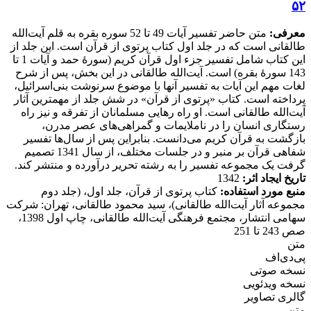
۵۲
معرفی:
متن حاضر تفسیر آیات 49 تا 52 سوره بقره به قلم آیت‌الله
طالقانی است که در جلد اول کتاب پرتوی از قرآن است. این جلد از
این کتاب شامل تفسیر جزء اول قرآن کریم (سورۀ حمد و آیات 1 تا
143 سورۀ بقره) است. آیت‌الله طالقانی در این بخش، پس از شرح
لغات مهم این آیات به تفسیر آنها با موضوع سرنوشت بنی‌اسرائیل،
پرداخته است. کتاب‌ «پرتوی از قرآن» در شش جلد از مهمترین آثار
آیت‌الله طالقانی است. او راه رهایی مسلمانان از تفرقه و نیز راه
رستگاری انسان را در ناملایمات و گمراهی‌های عصر مدرن،
بازگشت به قرآن کریم می‌دانست. بنابراین پس از سال‌ها تفسیر
شفاهی قرآن بر منبر و در جلسات مختلف، از سال 1341 تصمیم
گرفت یک مجموعه تفسیر را به رشته تحریر درآورده و منتشر کند.
تاریخ ایجاد اثر:
1342
منبع مورد استفاده:
کتاب پرتوی از قرآن، جلد اول، (جلد دوم
مجموعه آثار آیت‌الله طالقانی)، سید محمود طالقانی، تهران: شرکت
سهامی انتشار، مجتمع فرهنگی آیت‌الله طالقانی، چاپ اول 1398،
صص 243 تا 251
متن
پی‌دی‌اف
نسخه صوتی
نسخه ویدئویی
گالری تصاویر
متن