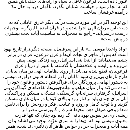
عبور داده است، فرعونِ غافل با سپاه و ارابه‌هاى جنگى‌اش همين
كه به آنجا رسيد و خواست شتابان بگذرد، ناگهان دريا به حال مدّ
درآمده غرقشان ساخت.
اين توجيه اگر در اين مورد درست درآيد، ديگر خارق عاداتى كه به
دست اين مردان الهى اجرا شده و در قرآن آمده با اين‌گونه توجيهات
درست درنمى‌آيد. «راجع به معجزات به مناسبت آيات بحث بيشترى
در پيش است».
«و اذ واعدنا موسى ...» باز اين سرفصل، صفحه ديگرى از تاريخ يهود
است كه پس از ماجراى نجات آن‌ها و غرق فرعون، قرآن در برابر
چشم مى‌نماياند: از اينجا بنى اسرائيل روبه زندگى نوينى پيش
مى‌روند و رابطه و علاقه‌شان با گذشته، با عبور از دريا و غرق
فرعونيان، قطع شده مى‌بايد، از روى نظامات الهى در ميان بيابان،
طرح تازه‌اى پى‌ريزى شود تا آنان را در انتظام قانون درآورد. موسى،
به دستورِ الهامى پروردگار، براى فراگرفتن دستور و قانون خود را
آماده مى‌كند و از ميان هياهو و بهانه‌جويى‌ها، تقاضاهاى گوناگون بنى
اسرائيل، گرفتارىِ سرانجام، گرسنگى، تشنگى، مسكن و پراكندگى
آنان براى چندى بايد بركنار رود و بالاى كوه يا در ميان غارى مسكن
گزيند و با توجّه كامل و روزه و عبادت، فكر و روحش را براى تابش
شعاع وحى صيقل دهد. محيط شرك و گاوپرستى مصر اثر
ريشه‌دارى در نفوس يهود باقى گذارده بود چنان كه تنها قدرت
معنوى موسى بود كه آن‌ها را به سوى عزّت توحيد مى‌كشاند و آن
همه آيات و معجزات جز در حواس ظاهر آنان تأثيرى نداشت، همين