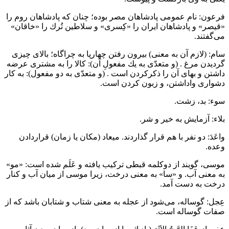
فرعون: نام عمومى پادشاهان مصر بوده؛ چنان كه پادشاهان روم را
«قيصر» و پادشاهان ايران را «كِسرى» و سلاطين تُرك را «خاقان»
مى‌گفتند.
سام: (لازم آن به معنى) بيرون رفتن چهارپا به چراگاه؛ بالاى چيزى
گرديدن مرغ . (و متعدّى به يك مفعولِ آن): كالا را به مشترى عرضه
داشتن و بهاى آن را ذكركردن است . (و متعدّى به دو مفعول): به كار
دشوارى واداشتن، و زبون كردن است.
سوء: بد، زشت.
بلاء: آزمايش به خير و شر.
واعَدَ: دو نفر با هم قرار گذاردند. ميعاد (مكان يا زمان) قراردادن
وعده.
موسى، گويند از دوكلمه قبطى تركيب يافته و عَلَم شده است: «مو»
به معنى آب. و «سا» به معنى درخت، زيرا موسى از ميان آب و كنار
درخت به دست آمد.
عِجل: گوساله، مى‌شود از عجله به معنى شتاب و شتابان باشد كه از
صفات گوساله است.