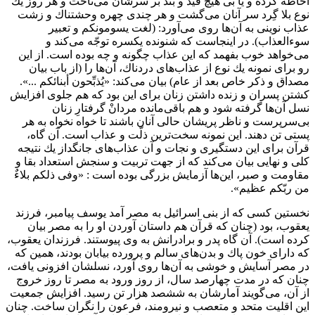
احاطه كرده و يا بى هيچ قيد و بند بر سرشان مى‌تاخت و هر روز يك
نوع بلا گِرد سر آنان مى‌گشت و هر چندى چهره وحشتناك و زشت
عذاب نوينى به آن‌ها روى مى‌آورد: (لغت يسومونكم و تعبير
سوءالعذاب). در اينجاست كه شنونده يكسره توجّه مى‌كند و
مى‌خواهد خوب بفهمد كه اين عذاب چگونه و چه بوده است. از اين
رو براى نمونه يك نوع از عذاب‌هاى دردناك، آن‌ها را (از باب بيان
مصداق و ذكر خاص بعد از عام) بيان مى‌كند: «يُذبِّحون أبنائكم ...».
كشتن پسران و زنده داشتن زنان براى اين بود كه هم جلوى افزايش
نسل آن‌ها گرفته شود و هم باقى‌مانده مردانْ گرفتارِ زنان
بى‌سرپرست و ناظر پريشان حالى آنان باشند تا خواه نخواه به هر
پستى تن دهند. اين نمونه سخت‌ترين ذلّت و عذاب است. آن گاه،
قرآن براى اين دستگيرى و نجات و آن عذاب‌هاى جانگداز يك نتيجه
كلى و نهايى بيان مى‌كند كه از جهت تربيت و سنجش استعداد بقا و
مقاومت و صبر، اين‌ها آزمايش بزرگى بوده است : «وفى ذلكم بلاءٌ
من ربّكم عظيم».
نخستين كسى كه از بنى اسرائيل به مصر آمد يوسف پيامبر، فرزند
يعقوب، بود (چنان كه قرآن هم داستان آوردن او را به مصر بيان
كرده است). آن گاه پدر و برادرانش به وى پيوستند. فرزندان يعقوب،
كه داراى خون پاك و بدن‌هاى سالم و پرورده بيابان بودند، همين كه
در مصر آسايش و خوشى به آن‌ها روى آورد، نسلشان افزونى يافت،
چنان كه در مدت چهارصد سال، از روز ورود به مصر تا روز خروج
از آن، مى‌گويند آمارشان به ششصد هزار تن رسيد. افزايش جمعيت
اين اقليت متحد و متعصب و نيرومند، فرعون را نگران ساخت. چنان