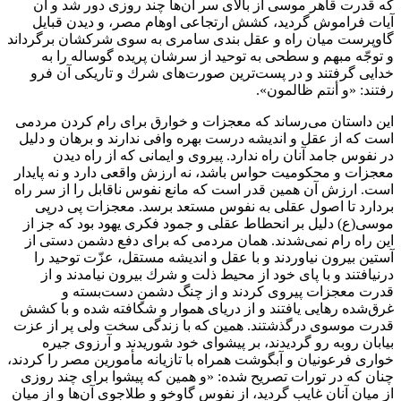
كه قدرت قاهر موسى از بالاى سر آن‌ها چند روزى دور شد و آن
آيات فراموش گرديد، كشش ارتجاعى اوهام مصر، و ديدن قبايل
گاوپرست ميان راه و عقل بندى سامرى به سوى شركشان برگرداند
و توجّه مبهم و سطحى به توحيد از سرشان پريده گوساله را به
خدايى گرفتند و در پست‌ترين صورت‌هاى شرك و تاريكى آن فرو
رفتند: «و أنتم ظالمون».
اين داستان مى‌رساند كه معجزات و خوارق براى رام كردن مردمى
است كه از عقل و انديشه درست بهره وافى ندارند و برهان و دليل
در نفوس جامد آنان راه ندارد. پيروى و ايمانى كه از راه ديدن
معجزات و محكوميت حواس باشد، نه ارزش واقعى دارد و نه پايدار
است. ارزش آن همين قدر است كه مانع نفوس ناقابل را از سر راه
بردارد تا اصول عقلى به نفوس مستعد برسد. معجزات پى درپى
موسى(ع) دليل بر انحطاط عقلى و جمود فكرى يهود بود كه جز از
اين راه رام نمى‌شدند. همان مردمى كه براى دفع دشمن دستى از
آستين بيرون نياوردند و با عقل و انديشه مستقل، عزّت توحيد را
درنيافتند و با پاى خود از محيط ذلت و شرك بيرون نيامدند و از
قدرت معجزات پيروى كردند و از چنگ دشمنِ دست‌بسته و
غرق‌شده رهايى يافتند و از درياى هموار و شكافته شده و با كشش
قدرت موسوى درگذشتند. همين كه با زندگى سخت ولى پر از عزت
بيابان روبه رو گرديدند، بر پيشواى خود شوريدند و آرزوى جيره
خوارى فرعونيان و آبگوشت همراه با تازيانه مأمورين مصر را كردند،
چنان كه در تورات تصريح شده: «و همين كه پيشوا براى چند روزى
از ميان آنان غايب گرديد، از نفوس گاوخو و طلاجوى آن‌ها و از ميان