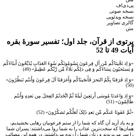
پی‌دی‌اف
نسخه صوتی
نسخه ویدئویی
گالری تصاویر
متن
پرتوی از قرآن، جلد اول؛ تفسیر سورۀ بقره
آیات 49 تا 52
«وَ اِذ نَجَّينَاكُم مِّن آلِ فِرعَونَ يَسُومُونَكُم سُوءَ العَذَابِ يُذَبِّحُونَ أَبنَاءَكُم
وَ يَستَحيُونَ نِسَاءَكُم وَ فِى ذلِكُم بَلاءٌ مِّن رَّبِّكُم عَظِيمٌ» (49)
«وَ اِذ فَرَقنَا بِكُمُ البَحرَ فَأَنجَينَاكُم وَأَغرَقنَا آلَ فِرعَونَ وَأَنتُم تَنظُرُونَ»
(50)
«وَ اِذ وَاعَدنَا مُوسَى أَربَعِينَ لَيلَةً ثُمَّ اتَّخَذتُمُ العِجلَ مِن بَعدِهِ وَأَنتُم
ظَالِمُونَ» (51)
«ثُمَّ عَفَونَا عَنكُم مِّن بَعدِ ذَلِکَ لَعَلَّكُم تَشكُرُونَ» (52)
و به ياد آريد آن گاه كه شما را از ستم فرعونيان رهايى بخشيديم،
همان‌ها كه سخت‌ترين عذاب را به شما روا مى‌داشتند: پسران شما
را سر مى‌بريدند و زنان شما را زنده مى‌داشتند. در همه اين مصائب