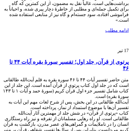
برداشت‌هایی است، غالباً نقل به مضمون، از این کمترین که گاه
برای تکمیل جمله‌ای و مطلبی از خاطرۀ دچار پیری شده، و احیاناً به
فراموشی افتاده، سود جسته‌ام و گاه نیز از منابعی استفاده شده
است.»
ادامه مطلب
17
تیر
پرتوی از قرآن، جلد اول؛ تفسیر سورۀ بقره آیات ۴۴ تا
۴۶
متن حاضر تفسیر آیات ۴۴ تا ۴۶ سوره بقره به قلم آیت‌الله طالقانی
است که در جلد اول کتاب پرتوی از قرآن آمده است. این جلد از این
کتاب شامل تفسیر جزء اول قرآن کریم (سورۀ حمد و آیات ۱ تا ۱۴۳
سورۀ بقره) است.
آیت‌الله طالقانی در این بخش، پس از شرح لغات مهم این آیات به
تفسیر آن‌ها با موضوع استمداد از نماز، پرداخته است.
کتاب‌ «پرتوی از قرآن» در شش جلد از مهمترین آثار آیت‌الله
طالقانی است. او راه رهایی مسلمانان از تفرقه و نیز راه رستگاری
انسان را در ناملایمات و گمراهی‌های عصر مدرن، بازگشت به قرآن
کریم می‌دانست. بنابراین پس از سال‌ها تفسیر شفاهی قرآن بر منبر