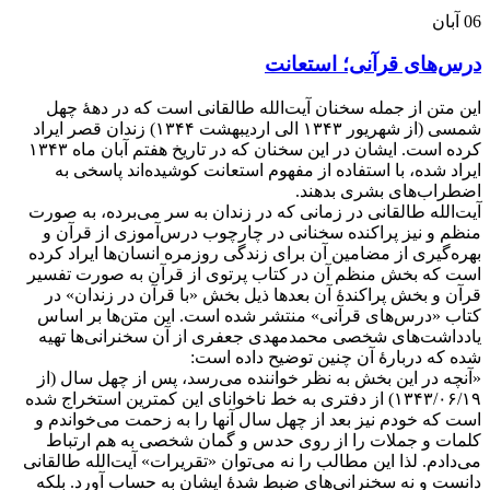
06
آبان
درس‌های قرآنی؛ استعانت
این متن از جمله سخنان آیت‌الله طالقانی است که در دهۀ چهل
شمسی (از شهریور ۱۳۴۳ الی اردیبهشت ۱۳۴۴) زندان قصر ایراد
کرده است. ایشان در این سخنان که در تاریخ هفتم آبان ماه ۱۳۴۳
ایراد شده، با استفاده از مفهوم استعانت کوشیده‌اند پاسخی به
اضطراب‌های بشری بدهند.
آیت‌الله طالقانی در زمانی که در زندان به سر می‌برده، به صورت
منظم و نیز پراکنده سخنانی در چارچوب درس‌آموزی از قرآن و
بهره‌گیری از مضامین آن برای زندگی روزمره انسان‌ها ایراد کرده
است که بخش منظم آن در کتاب پرتوی از قرآن به صورت تفسیر
قرآن و بخش پراکندۀ آن بعدها ذیل بخش «با قرآن در زندان» در
کتاب «درس‌های قرآنی» منتشر شده است. این متن‌ها بر اساس
یادداشت‌های شخصی محمدمهدی جعفری از آن سخنرانی‌ها تهیه
شده که دربارۀ آن چنین توضیح داده است:
«آنچه در این بخش به نظر خواننده می‌رسد، پس از چهل سال (از
۱۳۴۳/۰۶/۱۹) از دفتری به خط ناخوانای این کمترین استخراج شده
است که خودم نیز بعد از چهل سال آنها را به زحمت می‌خواندم و
کلمات و جملات را از روی حدس و گمان شخصی به هم ارتباط
می‌دادم. لذا این مطالب را نه می‌توان «تقریرات» آیت‌الله طالقانی
دانست و نه سخنرانی‌های ضبط شدۀ ایشان به حساب آورد. بلکه