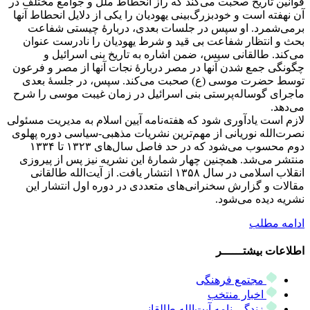
قوانین تاریخ صحبت می‌کند که راز انحطاط ملل و جوامع مختلف در
آن نهفته است و خودبزرگ‌بینی یهودیان را یکی از دلایل انحطاط آنها
برمی‌شمرد. او سپس در جلسات بعدی، دربارۀ چیستی شفاعت
بحث و انتظار شفاعت بی قید و شرط یهودیان را نادرست عنوان
می‌کند. طالقانی سپس، ضمن اشاره به تاریخ بنی اسرائیل و
چگونگی جمع شدن آنها در مصر دربارۀ نجات آنها از مصر و فرعون
توسط حضرت موسی (ع) صحبت می‌کند. سپس، در جلسۀ بعدی
ماجرای گوساله‌پرستی بنی اسرائیل در زمان غیبت موسی را شرح
می‌دهد.
لازم است یادآوری شود که هفته‌نامه آیین اسلام به مدیریت مسئولی
نصرت‌الله نوریانی از مهم‌ترین نشریات مذهبی-سیاسی دوره پهلوی
دوم محسوب می‌شود که در حد فاصل سال‌های ۱۳۲۳ تا ۱۳۳۴
منتشر می‌شد. همچنین چهار شمارۀ این نشریه نیز پس از پیروزی
انقلاب اسلامی در سال ۱۳۵۸ انتشار یافت. از آیت‌الله طالقانی
مقالات و گزارش سخنرانی‌های متعددی در دوره اول انتشار این
نشریه دیده می‌شود.
ادامه مطلب
اطلاعات بیشتــــــر
مجتمع فرهنگی
اخبار منتخب
زندگی نامه آیت‌الله طالقانی