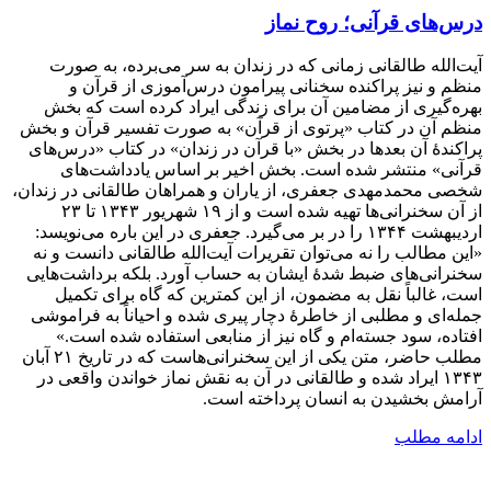
درس‌های قرآنی؛ روح نماز
آیت‌الله طالقانی زمانی که در زندان به سر می‌برده، به صورت
منظم و نیز پراکنده سخنانی پیرامون درس‌آموزی از قرآن و
بهره‌گیری از مضامین آن برای زندگی ایراد کرده است که بخش
منظم آن در کتاب «پرتوی از قرآن» به صورت تفسیر قرآن و بخش
پراکندۀ آن بعدها در بخش «با قرآن در زندان» در کتاب «درس‌های
قرآنی» منتشر شده است. بخش اخیر بر اساس یادداشت‌های
شخصی محمدمهدی جعفری، از یاران و همراهان طالقانی در زندان،
از آن سخنرانی‌ها تهیه شده است و از ۱۹ شهریور ۱۳۴۳ تا ۲۳
اردیبهشت ۱۳۴۴ را در بر می‌گیرد. جعفری در این باره می‌نویسد:
«این مطالب را نه می‌توان تقریرات آیت‌الله طالقانی دانست و نه
سخنرانی‌های ضبط شدۀ ایشان به حساب آورد. بلکه برداشت‌هایی
است، غالباً نقل به مضمون، از این کمترین که گاه برای تکمیل
جمله‌ای و مطلبی از خاطرۀ دچار پیری شده و احیاناً به فراموشی
افتاده، سود جسته‌ام و گاه نیز از منابعی استفاده شده است.»
مطلب حاضر، متن یکی از این سخنرانی‌هاست که در تاریخ ۲۱ آبان
۱۳۴۳ ایراد شده و طالقانی در آن به نقش نماز خواندن واقعی در
آرامش بخشیدن به انسان پرداخته است.
ادامه مطلب