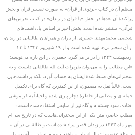
منظم آن در کتاب «پرتوی از قرآن» به صورت تفسیر قرآن و بخش
پراکندۀ آن بعدها در بخش «با قرآن در زندان» در کتاب «درس‌های
قرآنی» منتشر شده است. بخش اخیر بر اساس یادداشت‌های
شخصی محمدمهدی جعفری، از یاران و همراهان طالقانی در زندان،
از آن سخنرانی‌ها تهیه شده است و از ۱۹ شهریور ۱۳۴۳ تا ۲۳
اردیبهشت ۱۳۴۴ را در بر می‌گیرد. جعفری در این باره می‌نویسد:
«این مطالب را نه می‌توان تقریرات آیت‌الله طالقانی دانست و نه
سخنرانی‌های ضبط شدۀ ایشان به حساب آورد. بلکه برداشت‌هایی
است، غالباً نقل به مضمون، از این کمترین که گاه برای تکمیل
جمله‌ای و مطلبی از خاطرۀ دچار پیری شده و احیاناً به فراموشی
افتاده، سود جسته‌ام و گاه نیز از منابعی استفاده شده است.»
مطلب حاضر، متن یکی از این سخنرانی‌هاست که در تاریخ سی‌ام
مهر ماه ۱۳۴۳ در زندان قصر ایراد شده است و طالقانی در آن به
مسئلۀ عقوبت اعمال انسان پرداخته و وضع انسان در آخرت را