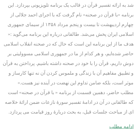
شد به ارائه تفسیر قرآن در قالب یک برنامه تلویزیونی بپردازد. این
برنامه «با قرآن در صحنه» نام گرفت که با اجرای احمد جلالی از
چهارم اردیبهشت تا بیست و پنجم مرداد ۱۳۵۸ از سیمای جمهوری
اسلامی ایران پخش می‌شد. طالقانی درباره این برنامه می‌گوید :«
هدف ما از این برنامه این است که حال که در صحنه انقلاب اسلامی
حاضر شده‌ایم، و هر کدام از ما در جمهوری اسلامی مسوولیتی بر
دوش داریم، قرآن را با خود در صحنه داشته باشیم. پرداختن به قرآن
و تطبیق مفاهیم آن با زندگی و ملموس کردن آن نه تنها کارساز و
موثر است، بلکه ضامن تداوم این نهضت در آینده نیز هست.»
مطلب حاضر، دهمین قسمت از برنامه « با قرآن در صحنه» است
که طالقانی در آن در ادامۀ تفسیر سورۀ نازعات ضمن ارائۀ خلاصه
ای از مباحث جلسات قبل، به بحث دربارۀ روز قیامت می پردازد.
ادامه مطلب