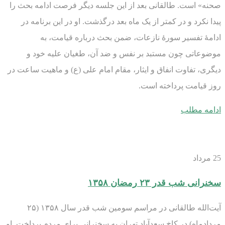
صحنه» است. طالقانی بعد از این جلسه دیگر فرصت ادامه بحث را
پیدا نکرد و در کمتر از یک ماه بعد درگذشت. او در این برنامه در
ادامۀ تفسیر سورۀ نازعات، ضمن بحث درباره قیامت، به
موضوعاتی چون مستبد بر نفس و ضد آن، طغیان علیه خود و
دیگری، تفاوت انفاق و ایثار، مقام امام علی (ع) و ماهیت ساعت در
روز قیامت پرداخته است.
ادامه مطلب
25
مرداد
سخنرانی شب قدر ۲۳ رمضان ۱۳۵۸
آیت‌الله طالقانی در مراسم سومین شب قدر سال ۱۳۵۸ (۲۵
مردادماه) در کاخ سعدآباد تهران به سخنرانی برای مردم پرداخت. او